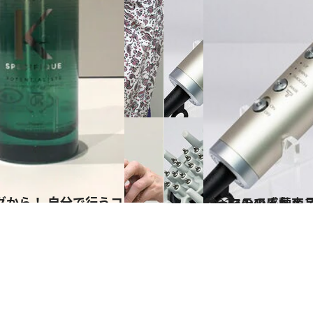
2022.12.4
ヤーマンの人気商品 リフトドライヤーとシャインプロが 想像以上によかったので感動！
ビューティ＆ヘル