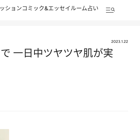
ッション
コミック&エッセイルーム
占い
2023.1.22
で 一日中ツヤツヤ肌が実