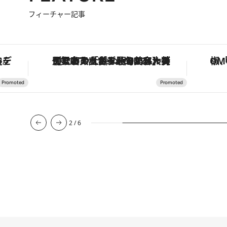
フィーチャー記事
を調える。
【銀座で出合う最旬美容】美髪ケアや上質な眠り…セルフケアのアップデートから、特別な名入れギフトまで。大人のための「ReFa GINZA」クルーズ
2
/
6