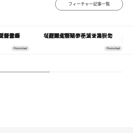
フィーチャー記事一覧
ヴァシュロン・コンスタンタン「オーヴァーシーズ・オートマティック」。旅愛好家のお気に入りコレクションから、ジェンダーレスな新作が登場
【夏限定ディナーコース】旬を迎える稚鮎や花ズッキーニなどをイタリア・トスカーナの郷土料理の手法で満喫！