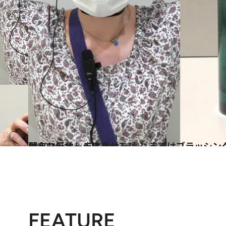
2022.12.18
頭皮マッサージは幸せを呼ぶ まずはブラッシングから！ 自分で行うコツをお伝えします
ビューティ＆ヘルス
FEATURE