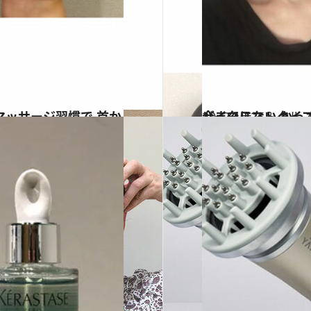
2022.12.25
今までにないタイプの美顔器！ ご褒美にもおすすめな パナソニックのバイタリフト 
ビューティ＆ヘル