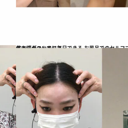
2023.1.8
体を洗うついでに毎日できる お風呂でのセルフマッサージ習慣で 首からあごがスッキリ！
ビューティ＆ヘルス