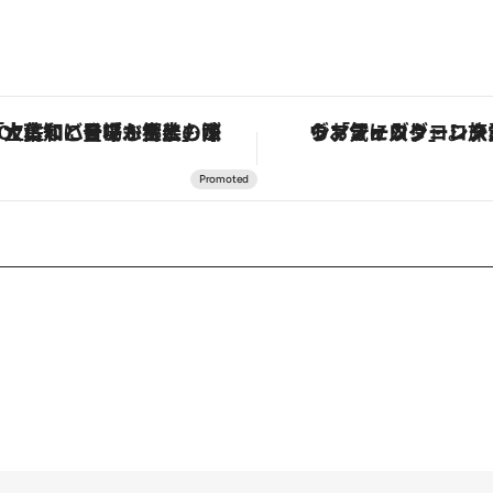
「土佐和ハーブかき氷」がOMO7高知に登場！生姜、山椒、大葉など目にも舌にも涼を呼ぶ郷土の味