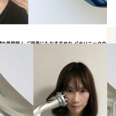
かっさ
ス