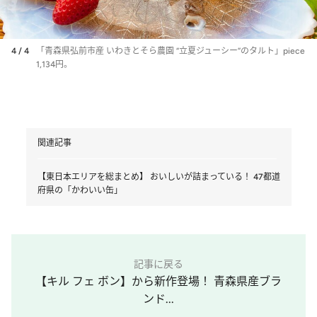
4 / 4
「青森県弘前市産 いわきとそら農園 “立夏ジューシー”のタルト」piece
1,134円。
関連記事
【東日本エリアを総まとめ】 おいしいが詰まっている！ 47都道
府県の「かわいい缶」
記事に戻る
【キル フェ ボン】から新作登場！ 青森県産ブラ
ンド...