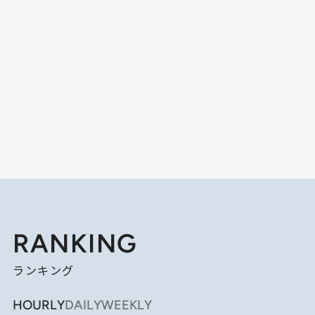
RANKING
ランキング
HOURLY
DAILY
WEEKLY