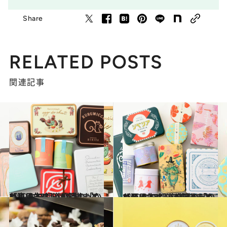
Share
RELATED POSTS
関連記事
2022.3.10
【東日本エリアを総まとめ】 おいしいが詰まっている！ 47都道府県の「かわいい缶」
グルメ
2022.3.19
【西日本エリアを総まとめ】 おいしいが詰まっている！ 47都道府県の「かわいい缶」
グルメ