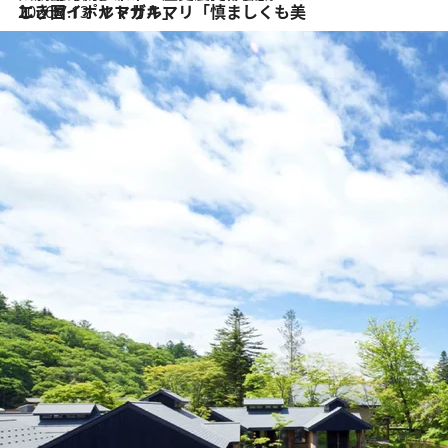
2026.7.13
エッセイ・ヤマザキマリ「慎ましくも美しき国 ポルトガル」