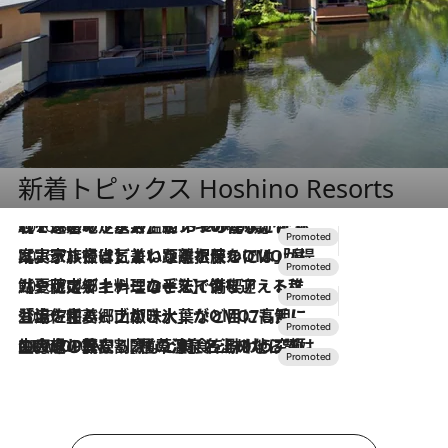
新着トピックス Hoshino Resorts
2026.8.7
【トンボの足水浴】ヒノキの香りに包まれて涼感マックス！約13℃の湧水かけ流しを避暑地「星野温泉 トンボの湯」で体験
2026.7.31
【ホテル帰省】という選択肢をOMOが提案。家族とほどよい距離を保つには「昼は実家、夜は気兼ねなくホテルで！」
2026.7.24
【夏限定ディナーコース】旬を迎える稚鮎や花ズッキーニなどをイタリア・トスカーナの郷土料理の手法で満喫！
2026.7.17
「土佐和ハーブかき氷」がOMO7高知に登場！生姜、山椒、大葉など目にも舌にも涼を呼ぶ郷土の味
2026.7.10
NEW OPEN！【界 草津】名湯の地に誕生。趣の異なる2種の温泉と上州ならではの会席・蕎麦割烹など美食を味わう究極の癒やし旅