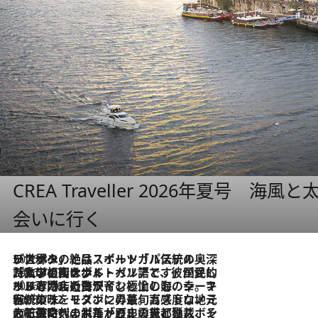
CREA Traveller 2026年夏号
会いに行く
2026.8.8
リスボンの絶品スイーツ「パステル・デ・ナタ」とは？ポルトガル伝統の奥深い世界へ
2026.7.27
「私の祖国はポルトガル語です」国民的詩人フェルナンド・ペソアと、彼が愛した文学の街を歩く
2026.7.26
ポルトガル近海が育む極上の海の幸。キリリと冷えた白ワインと愉しむ、シーフード専門店の贅沢
2026.7.22
伝統の味をモダンに昇華。高感度な地元客が集う、リスボンの最旬ガストロノミー
2026.7.21
大航海時代の栄華から、震災、独裁、そして革命へ。ポルトガル・首都リスボンの石畳に刻まれた「歴史の光と影」