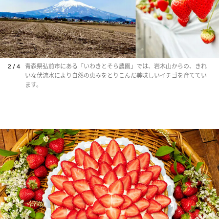
2 / 4
青森県弘前市にある「いわきとそら農園」では、岩木山からの、きれ
いな伏流水により自然の恵みをとりこんだ美味しいイチゴを育ててい
ます。