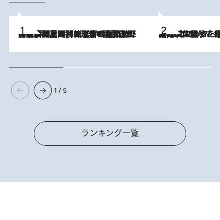
2026.8.8
「最後に見られてよかった」上野動物園の東園パンダ舎が解体前に特別公開。8月16日まで延長されたパネル展と共に辿る“半世紀”のパンダ飼育《解体工事の図面あり》
2026.8.5
【阿川佐和子さんの年とる力】なぜ70代で始めた趣味は“こんなに楽しい”のか？ ピアノ、俳句…スランプに陥っても続けられる“ある秘訣”とは
1 / 5
ランキング一覧