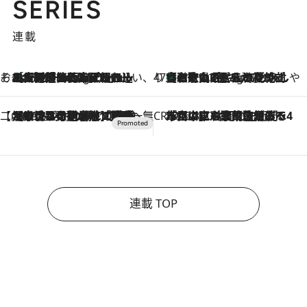
SERIES
連載
そおだよおこの関西おいしい、おやつ紀行
［大阪府箕面市］一皿一皿目の前で仕上げられる、料理を巧みに組み込んだアシェットデセールコース「ミチル アシェット デセール（Michiru assiette dessert）」
11 Hours Ago
47都道府県の手みやげ ひんやりスイーツで夏を満喫
【和歌山県】この夏絶対食べたい 冷やしておいしいおやつ3選 みかんがごろっと丸ごと入ったジュレ
11 Hours Ago
【CREA×星野リゾート】唯一無二。癒しと発見が待つ場所へ
2026.8.7
【トンボの足水浴】ヒノキの香りに包まれて涼感マックス！約13℃の湧水かけ流しを避暑地「星野温泉 トンボの湯」で体験
CREA'S CHOICE
2026.8.7
「立川にも歌舞伎があるんだよ」 片岡仁左衛門・市川中車ら豪華座組みで4年目の立川立飛歌舞伎へ
連載 TOP