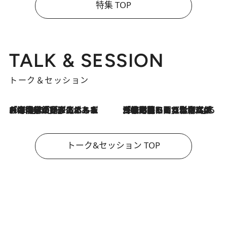
特集 TOP
TALK & SESSION
トーク＆セッション
2026.8.3
「今後値上げがあるとすれば…」「リスクがあるのは今年の冬」エネルギー専門家が語る、ホルムズ海峡封鎖が家庭にもたらす“ある心配”
2026.8.3
「住宅建てられない…」「サーチャージ料の高値が続いている」ホルムズ海峡封鎖による影響はいつまで続く？《エネルギー専門家に聞く“どうなる日本の暮らし”》
トーク&セッション TOP