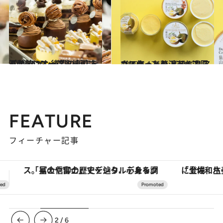
2022.3.25
パティシエ・德永純司さんが ファン待望の新店を不動前にオープン
グルメ
2022.5.17
カスタードのような濃厚さにうっとり 高級ドリアンで作った贅沢アイス
グルメ
FEATURE
フィーチャー記事
「土佐和ハーブかき氷」がOMO7高知に登場！生姜、山椒、大葉など目にも舌にも涼を呼ぶ郷土の味
ヴァシュロン・コンスタンタン
3
/
6