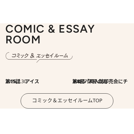
COMIC & ESSAY
ROOM
2026.7.30
第15話 アイス
2026.7.30
第8回「同人誌即売会にチャレンジ その2」
コミック＆エッセイルームTOP