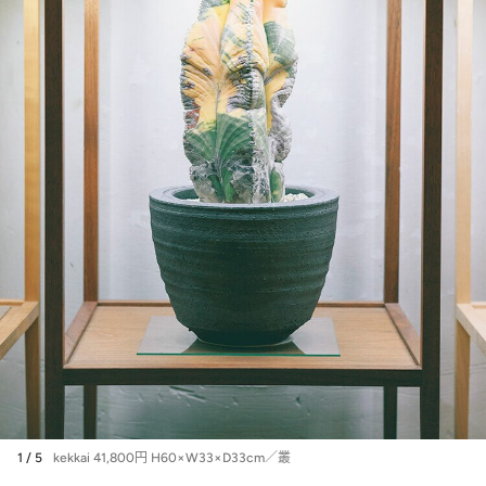
1 / 5
kekkai 41,800円 H60×W33×D33cm／叢