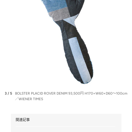
3 / 5
BOLSTER PLACID ROVER DENIM 93,500円 H170×W60×D60～100cm
／WIENER TIMES
関連記事