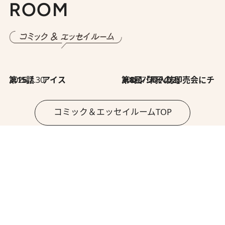
特集 TOP
TALK & SESSION
トーク＆セッション
2026.8.3
「今後値上げがあるとすれば…」「リスクがあるのは今年の冬」エネルギー専門家が語る、ホルムズ海峡封鎖が家庭にもたらす“ある心配”
2026.8.3
「住宅建てられない…」「サーチャージ料の高値が続いている」ホルムズ海峡封鎖による影響はいつまで続く？《エネルギー専門家に聞く“どうなる日本の暮らし”》
トーク&セッション TOP