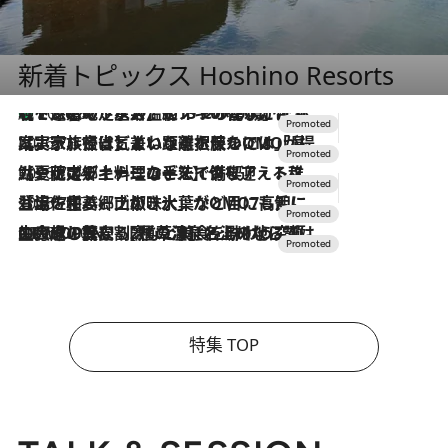
2026.7.22
伝統の味をモダンに昇華。高感度な地元客が集う、リスボンの最旬ガストロノミー
2026.7.21
大航海時代の栄華から、震災、独裁、そして革命へ。ポルトガル・首都リスボンの石畳に刻まれた「歴史の光と影」
2026.7.13
エッセイ・ヤマザキマリ「慎ましくも美しき国 ポルトガル」