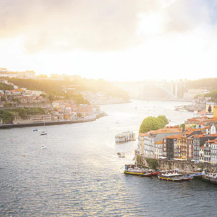
SERIES
連載
47都道府県の手みやげ ひんやりスイーツで夏を満喫
【兵庫県】この夏絶対食べたい 冷やしておいしいおやつ3選 淡路島の恵みをジェラートに集約
1 Hour Ago
【CREA×星野リゾート】唯一無二。癒しと発見が待つ場所へ
【トンボの足水浴】ヒノキの香りに包まれて涼感マックス！約13℃の湧水かけ流しを避暑地「星野温泉 トンボの湯」で体験
2026.8.7
CREA'S CHOICE
2026.8.7
「立川にも歌舞伎があるんだよ」 片岡仁左衛門・市川中車ら豪華座組みで4年目の立川立飛歌舞伎へ
田中稲の勝手に再ブーム
2026.8.7
「湘南乃風に憧れて」観客大盛上がりの“タオル回し”に、ラッパー顔負けの高速歌唱まで…さだまさし（74）のアグレッシブすぎる現在地
連載 TOP