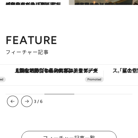
Share
RELATED POSTS
関連記事
2022.4.16
部屋のマンネリを打開する家具選び③ 素材を変えるとガラリと印象も スツールなど定番家具ほど素材で遊ぶ
ライフスタイル
2022.4.18
部屋のマンネリを打開する家具選び④ 遊び心のある照明で雰囲気づくり
ライフスタイル