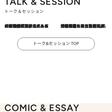
新着トピックス Hoshino Resorts
【トンボの足水浴】ヒノキの香りに包まれて涼感マックス！約13℃の湧水かけ流しを避暑地「星野温泉 トンボの湯」で体験
2026.8.7
2026.7.31
【ホテル帰省】という選択肢をOMOが提案。家族とほどよい距離を保つには「昼は実家、夜は気兼ねなくホテルで！」
2026.7.24
【夏限定ディナーコース】旬を迎える稚鮎や花ズッキーニなどをイタリア・トスカーナの郷土料理の手法で満喫！
2026.7.17
「土佐和ハーブかき氷」がOMO7高知に登場！生姜、山椒、大葉など目にも舌にも涼を呼ぶ郷土の味
2026.7.10
NEW OPEN！【界 草津】名湯の地に誕生。趣の異なる2種の温泉と上州ならではの会席・蕎麦割烹など美食を味わう究極の癒やし旅