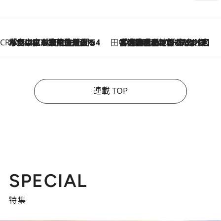
HOURLY
DAILY
WEEKLY
【間違いのない王道・東京土産】資生堂パーラー 銀座本店でのみ出会える銘菓5選《極上プディング・濃厚チーズケーキ・ボンボンショコラほか》
1 Hour Ago
《北欧の人々の幸福度が高いのは…》元デンマーク親善大使が出会った“心が満たされる暮らし”「いいかげんにヒュッゲしなさい！」
1 Hour Ago
1 / 5
ランキング一覧