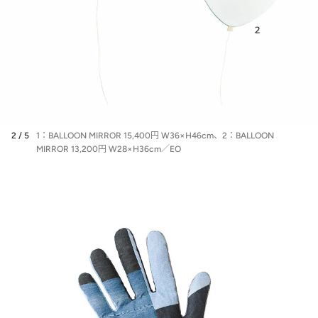
2 / 5
1：BALLOON MIRROR 15,400円 W36×H46cm、2：BALLOON
MIRROR 13,200円 W28×H36cm／EO