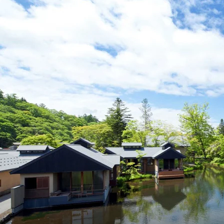
CREA Traveller 2026年夏号
会いに行く
リスボンの絶品スイーツ「パステル・デ・ナタ」とは？ポルトガル伝統の奥深い世界へ
1 Hour Ago
2026.7.27
「私の祖国はポルトガル語です」国民的詩人フェルナンド・ペソアと、彼が愛した文学の街を歩く
2026.7.26
ポルトガル近海が育む極上の海の幸。キリリと冷えた白ワインと愉しむ、シーフード専門店の贅沢