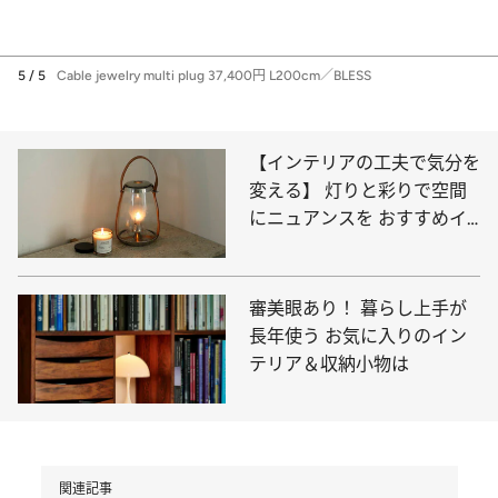
4 / 5
BLANKET 85,800円 H150×W200cm／BLESS