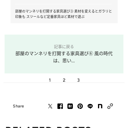
5 / 5
Cable jewelry multi plug 37,400円 L200cm／BLESS
【インテリアの工夫で気分を
変える】 灯りと彩りで空間
にニュアンスを おすすめイ
ンテリアテク6選
審美眼あり！ 暮らし上手が