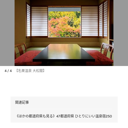
4 / 4
【名栗温泉 大松閣】
関連記事
《ほかの都道府県も見る》47都道府県 ひとりにいい温泉宿250