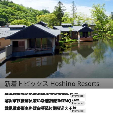
新着トピックス Hoshino Resorts
2026.8.7
【トンボの足水浴】ヒノキの香りに包まれて涼感マックス！約13℃の湧水かけ流しを避暑地「星野温泉 トンボの湯」で体験
2026.7.31
【ホテル帰省】という選択肢をOMOが提案。家族とほどよい距離を保つには「昼は実家、夜は気兼ねなくホテルで！」
2026.7.24
【夏限定ディナーコース】旬を迎える稚鮎や花ズッキーニなどをイタリア・トスカーナの郷土料理の手法で満喫！