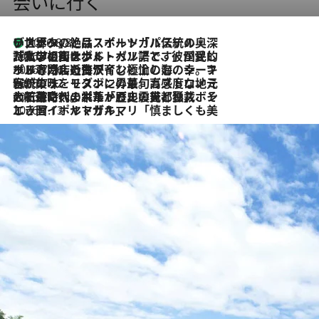
会いに行く
リスボンの絶品スイーツ「パステル・デ・ナタ」とは？ポルトガル伝統の奥深い世界へ
2026.8.8
2026.7.27
「私の祖国はポルトガル語です」国民的詩人フェルナンド・ペソアと、彼が愛した文学の街を歩く
2026.7.26
ポルトガル近海が育む極上の海の幸。キリリと冷えた白ワインと愉しむ、シーフード専門店の贅沢
2026.7.22
伝統の味をモダンに昇華。高感度な地元客が集う、リスボンの最旬ガストロノミー
2026.7.21
大航海時代の栄華から、震災、独裁、そして革命へ。ポルトガル・首都リスボンの石畳に刻まれた「歴史の光と影」
2026.7.13
エッセイ・ヤマザキマリ「慎ましくも美しき国 ポルトガル」