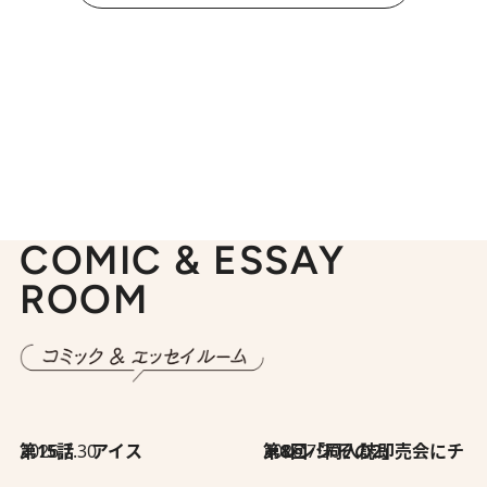
COMIC & ESSAY
ROOM
2026.7.30
第15話 アイス
2026.7.30
第8回「同人誌即売会にチャレンジ その2」