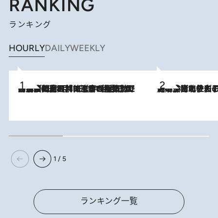
RANKING
ランキング
HOURLY
DAILY
WEEKLY
「最後に見られてよかった」上野動物園の東園パンダ舎が解体前に特別公開。8月16日まで延長されたパネル展と共に辿る“半世紀”のパンダ飼育《解体工事の図面あり》
2026.8.8
2026.8.3
《「文士の子ども被害者の会」発足！》阿川佐和子（72）が語る遠藤周作に北杜夫、劇作家・矢代静一の子どもたちの“文豪プライベート事件簿”
1 / 5
ランキング一覧