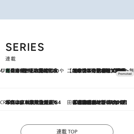
SERIES
連載
47都道府県の手みやげ ひんやりスイーツで夏を満喫
【兵庫県】この夏絶対食べたい 冷やしておいしいおやつ3選 淡路島の恵みをジェラートに集約
2026.8.8
【CREA×星野リゾート】唯一無二。癒しと発見が待つ場所へ
2026.8.7
【トンボの足水浴】ヒノキの香りに包まれて涼感マックス！約13℃の湧水かけ流しを避暑地「星野温泉 トンボの湯」で体験
CREA'S CHOICE
2026.8.7
「立川にも歌舞伎があるんだよ」 片岡仁左衛門・市川中車ら豪華座組みで4年目の立川立飛歌舞伎へ
田中稲の勝手に再ブーム
2026.8.7
「湘南乃風に憧れて」観客大盛上がりの“タオル回し”に、ラッパー顔負けの高速歌唱まで…さだまさし（74）のアグレッシブすぎる現在地
連載 TOP