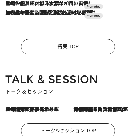
2026.7.17
「土佐和ハーブかき氷」がOMO7高知に登場！生姜、山椒、大葉など目にも舌にも涼を呼ぶ郷土の味
2026.7.10
NEW OPEN！【界 草津】名湯の地に誕生。趣の異なる2種の温泉と上州ならではの会席・蕎麦割烹など美食を味わう究極の癒やし旅
特集 TOP
TALK & SESSION
トーク＆セッション
2026.8.3
「今後値上げがあるとすれば…」「リスクがあるのは今年の冬」エネルギー専門家が語る、ホルムズ海峡封鎖が家庭にもたらす“ある心配”
2026.8.3
「住宅建てられない…」「サーチャージ料の高値が続いている」ホルムズ海峡封鎖による影響はいつまで続く？《エネルギー専門家に聞く“どうなる日本の暮らし”》
トーク&セッション TOP