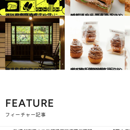
2022.2.10
《ほかの都道府県も見る》47都道府県 ひとりにいい温泉宿250
旅＆お出かけ
2022.1.2
47都道府県 至高の手みやげリスト ～関東篇 2022～
グルメ
2020.1.19
名湯で叶う15,000円以下の温泉宿8選 これは絶対、行かなきゃソンです
旅＆お出かけ
2021.12.31
2022年【埼玉県】手みやげ3選 上質な焼き菓子を大人の手みやげに
グルメ
FEATURE
フィーチャー記事