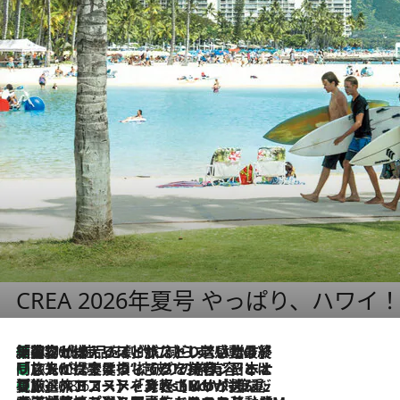
CREA 2026年夏号 やっぱり、ハワイ
「荷物が増えるほど旅ストレスは増す」美容ジャーナリストがたどり着いた最終結論。“化粧品を劇的に減らす”感動の凝縮美容とは
2026.8.6
「旅先には金髪ウィッグを持参」日本と同じメイクでは損してる!? 美容ジャーナリストが提案する“掟破りの旅美容”とは
2026.8.6
【厳選旅コスメ】「身軽さ＆UV対策重視！」ヘアアーティストshucoが選んだ夏旅ベストコスメを発表【Mサイズジップ】
2026.8.6