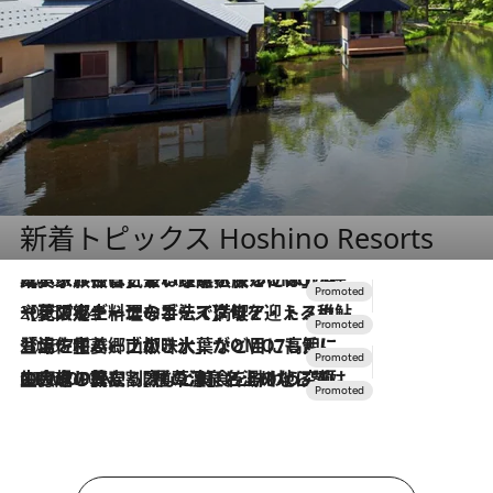
新着トピックス Hoshino Resorts
2026.7.31
【ホテル帰省】という選択肢をOMOが提案。家族とほどよい距離を保つには「昼は実家、夜は気兼ねなくホテルで！」
2026.7.24
【夏限定ディナーコース】旬を迎える稚鮎や花ズッキーニなどをイタリア・トスカーナの郷土料理の手法で満喫！
2026.7.17
「土佐和ハーブかき氷」がOMO7高知に登場！生姜、山椒、大葉など目にも舌にも涼を呼ぶ郷土の味
2026.7.10
NEW OPEN！【界 草津】名湯の地に誕生。趣の異なる2種の温泉と上州ならではの会席・蕎麦割烹など美食を味わう究極の癒やし旅