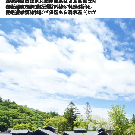
2026.8.5
【厳選旅コスメ】国内をあちこち移動する河井菜摘が選んだ夏旅ベストコスメ発表！「リラックスアイテムはマスト」【Mサイズジップ】
2026.8.4
【厳選旅コスメ】「紫外線＆乾燥対策しながらメイク感も！」ヘア＆メイクGeorgeが選んだ夏旅ベストコスメを発表！【Mサイズジップ】
2026.8.3
【厳選旅コスメ】「保湿もタイパ重視！」“サウナ好き”タレント清水みさとが愛用する夏旅ベストコスメを発表！【Mサイズジップ】