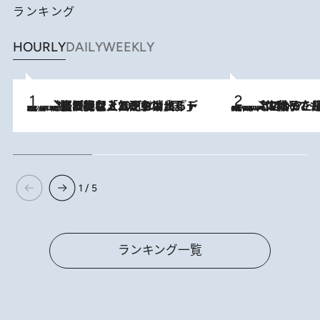
ランキング
HOURLY
DAILY
WEEKLY
2026.8.5
【なぜ吉沢亮は「気配を消せる」のか？】興行収入208億の『国宝』を経て挑むミュージカル『ディア・エヴァン・ハンセン』。トップ俳優が舞台上でさらけ出した“孤独”とは
2026.8.5
【阿川佐和子さんの年とる力】なぜ70代で始めた趣味は“こんなに楽しい”のか？ ピアノ、俳句…スランプに陥っても続けられる“ある秘訣”とは
1 / 5
ランキング一覧