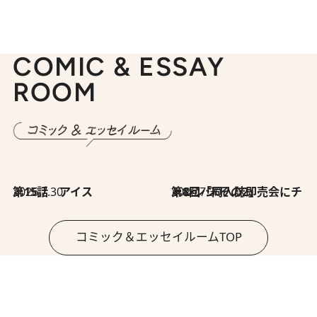
COMIC & ESSAY
ROOM
2026.7.30
第15話 アイス
2026.7.30
第8回「同人誌即売会にチャレンジ その2」
コミック＆エッセイルームTOP