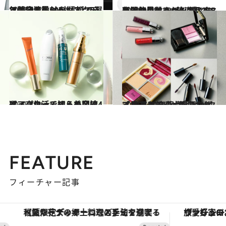
2021.9.11
年間使用数200枚以上のマニアお墨付き 信頼できる美容液シートマスク5選
ビューティ＆ヘルス
2021.9.28
年間使用数200枚以上のマニアお墨付き “砂漠肌”をうるおしてくれる 愛しの高機能ローションマスク5選
ビューティ＆ヘルス
2021.7.16
マスク生活で知らぬ間にくっきり…… ほうれい線にアプローチする美容液4選
ビューティ＆ヘルス
2021.9.21
「見違えた」と感じさせる！ メイクの力を思い知る12品を 齋藤 薫がピックアップ
ビューティ＆ヘルス
FEATURE
フィーチャー記事
ヴァシュロン・コンスタンタン「オーヴァーシーズ・オートマティック」。旅愛好家のお気に入りコレクションから、ジェンダーレスな新作が登場
【銀座で出合う最旬美容】美髪ケアや上質な眠