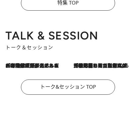
特集 TOP
TALK & SESSION
トーク＆セッション
2026.8.3
「今後値上げがあるとすれば…」「リスクがあるのは今年の冬」エネルギー専門家が語る、ホルムズ海峡封鎖が家庭にもたらす“ある心配”
2026.8.3
「住宅建てられない…」「サーチャージ料の高値が続いている」ホルムズ海峡封鎖による影響はいつまで続く？《エネルギー専門家に聞く“どうなる日本の暮らし”》
トーク&セッション TOP