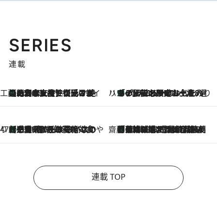
SERIES
連載
工藤まやのおもてなしハワイ
【ハワイ土産】ローカルの絶大な支持で復活！ 絶品の幻クッキー《元ファンの日本人女性が受け継いだ名店》
2026.8.6
ハワイ賢者 リサのお気に入りリスト
あの伝説の限定トートも！ リニューアルした「ディーン＆デルーカ ハワイ」で必須のお土産8選
2026.8.6
47都道府県の手みやげ ひんやりスイーツで夏を満喫
【三重県】この夏絶対食べたい 冷やしておいしいおやつ3選 お餅×アイスの新感覚スイーツ
2026.8.6
齋藤 薫 美容脳ルネサンス
「荷物が増えるほど旅ストレスは増す」美容ジャーナリストがたどり着いた最終結論。“化粧品を劇的に減らす”感動の凝縮美容とは
2026.8.6
連載 TOP