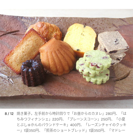
8 / 12
焼き菓子。左手前から時計回りで「お昼からのカヌレ」280円、「は
ちみつフィナンシェ」220円、「プレーンスコーン」250円、「小夏
とぶしゅかんのパウンドケーキ」400円、「レーズンチャイのクッキ
ー」1袋350円、「煎茶のショートブレッド」1袋350円、「マドレー