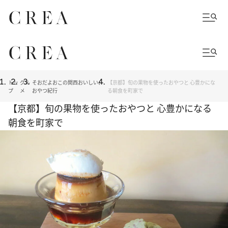
トッ
グル
そおだよおこの関西おいしい、
【京都】旬の果物を使ったおやつと 心豊かにな
プ
メ
おやつ紀行
る朝食を町家で
【京都】旬の果物を使ったおやつと 心豊かになる
朝食を町家で