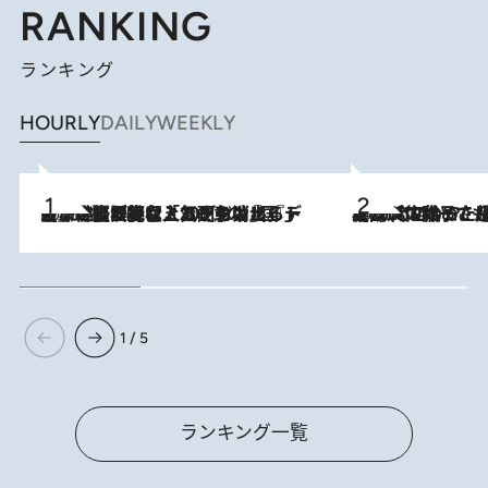
RANKING
ランキング
HOURLY
DAILY
WEEKLY
2026.8.5
【なぜ吉沢亮は「気配を消せる」のか？】興行収入208億の『国宝』を経て挑むミュージカル『ディア・エヴァン・ハンセン』。トップ俳優が舞台上でさらけ出した“孤独”とは
2026.8.5
【阿川佐和子さんの年とる力】なぜ70代で始めた趣味は“こんなに楽しい”のか？ ピアノ、俳句…スランプに陥っても続けられる“ある秘訣”とは
1 / 5
ランキング一覧