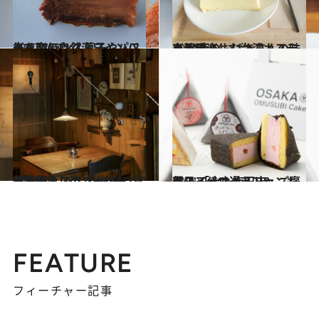
2020.10.11
先斗町の自然派ワインバーで フランス菓子やパフェを楽しむ
グルメ
2021.2.14
京都で楽しむ台湾カステラ 台南のおばあさんの味を再現
グルメ
2021.6.9
魔法瓶入りのコーヒーとお菓子を バスケットに 京都名物カフェ「W&H」
グルメ
2021.9.24
親子三代で通うファンも多い 「大丸梅田店」ご褒美スイーツベスト8
グルメ
FEATURE
フィーチャー記事