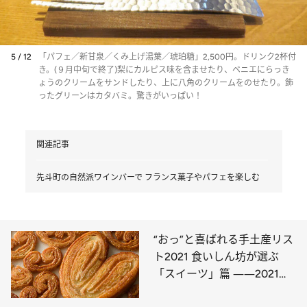
5 / 12
「パフェ／新甘泉／くみ上げ湯葉／琥珀糖」2,500円。ドリンク2杯付
き。(９月中旬で終了)梨にカルピス味を含ませたり、ベニエにらっき
ょうのクリームをサンドしたり、上に八角のクリームをのせたり。飾
ったグリーンはカタバミ。驚きがいっぱい！
関連記事
先斗町の自然派ワインバーで フランス菓子やパフェを楽しむ
“おっ”と喜ばれる手土産リス
ト2021 食いしん坊が選ぶ
「スイーツ」篇 ――2021年
上半期BEST5