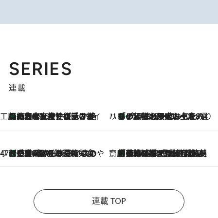
SERIES
連載
工藤まやのおもてなしハワイ
【ハワイ土産】ローカルの絶大な支持で復活！ 絶品の幻クッキー《元ファンの日本人女性が受け継いだ名店》
2026.8.6
ハワイ賢者 リサのお気に入りリスト
あの伝説の限定トートも！ リニューアルした「ディーン＆デルーカ ハワイ」で必須のお土産8選
2026.8.6
47都道府県の手みやげ ひんやりスイーツで夏を満喫
【三重県】この夏絶対食べたい 冷やしておいしいおやつ3選 お餅×アイスの新感覚スイーツ
2026.8.6
齋藤 薫 美容脳ルネサンス
「荷物が増えるほど旅ストレスは増す」美容ジャーナリストがたどり着いた最終結論。“化粧品を劇的に減らす”感動の凝縮美容とは
2026.8.6
連載 TOP