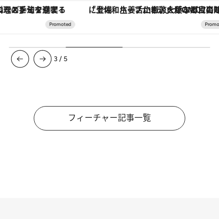
「土佐和ハーブかき氷」がOMO7高知に登場！生姜、山椒、大葉など目にも舌にも涼を呼ぶ郷土の味
3
/
5
フィーチャー記事一覧