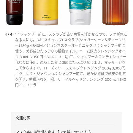
4 / 4
1：シャンプー前に。スクラブが古い角質を浮かせるので、フケが気に
なる人にも。S＆TスキャルプEスクラブ(シュガーケーン＆ティーツリ
ー) 180g 4,840円／ジョンマスターオーガニック 2：シャンプー前に
使う、美容成分たっぷりの植物オイル。ニーム頭皮クレンジングオイ
ル 80mL 6,050円／SHIRO 3：週1回、シャンプー＆コンディショナー
代わりに使用。ぬらした髪と頭皮にたっぷりなじませ、マッサージを
してからすすぐ。ローズマリー スカルプクレンジング 200g 3,300円
／ヴェレダ・ジャパン 4：シャンプー前に。温かい感触で頭皮の毛穴
を開き、蓄積汚れを一掃。サーマルヘッドクレンジング 200mL 1,540
円／アユーラ
関連記事
マスク姿に清潔感を宿す 「ツヤ髪」のつくり方