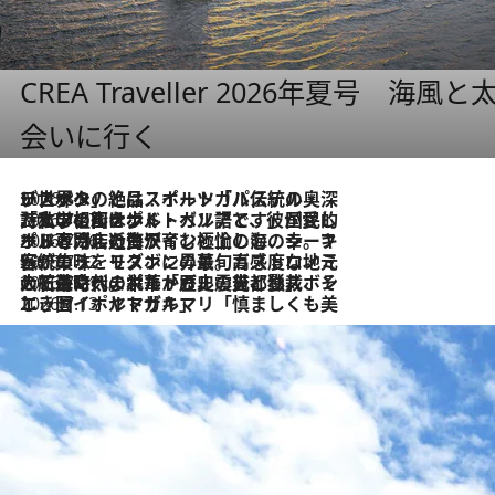
CREA Traveller 2026年夏号
会いに行く
2026.8.8
リスボンの絶品スイーツ「パステル・デ・ナタ」とは？ポルトガル伝統の奥深い世界へ
2026.7.27
「私の祖国はポルトガル語です」国民的詩人フェルナンド・ペソアと、彼が愛した文学の街を歩く
2026.7.26
ポルトガル近海が育む極上の海の幸。キリリと冷えた白ワインと愉しむ、シーフード専門店の贅沢
2026.7.22
伝統の味をモダンに昇華。高感度な地元客が集う、リスボンの最旬ガストロノミー
2026.7.21
大航海時代の栄華から、震災、独裁、そして革命へ。ポルトガル・首都リスボンの石畳に刻まれた「歴史の光と影」
2026.7.13
エッセイ・ヤマザキマリ「慎ましくも美しき国 ポルトガル」