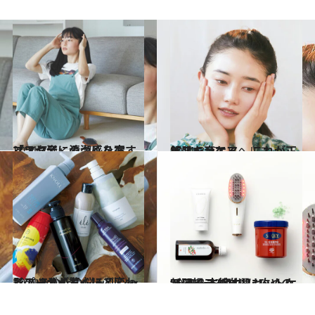
2021.7.4
マスク姿に清潔感を宿す 「ツヤ髪」のつくり方
ビューティ＆ヘルス
2021.3.27
美肌を育てる、 これが正解スキンケア
ビューティ＆ヘルス
2021.7.5
髪のツヤが驚くほど変わる！ あなたの悩み別シャンプーガイド
ビューティ＆ヘルス
2021.3.22
“リモート疲れ”に攻めの新習慣 本格的リセットケアアイテム11選
ライフスタイル