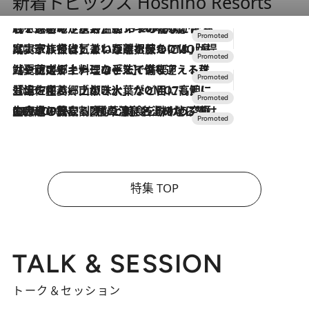
新着トピックス Hoshino Resorts
2026.8.7
【トンボの足水浴】ヒノキの香りに包まれて涼感マックス！約13℃の湧水かけ流しを避暑地「星野温泉 トンボの湯」で体験
2026.7.31
【ホテル帰省】という選択肢をOMOが提案。家族とほどよい距離を保つには「昼は実家、夜は気兼ねなくホテルで！」
2026.7.24
【夏限定ディナーコース】旬を迎える稚鮎や花ズッキーニなどをイタリア・トスカーナの郷土料理の手法で満喫！
2026.7.17
「土佐和ハーブかき氷」がOMO7高知に登場！生姜、山椒、大葉など目にも舌にも涼を呼ぶ郷土の味
2026.7.10
NEW OPEN！【界 草津】名湯の地に誕生。趣の異なる2種の温泉と上州ならではの会席・蕎麦割烹など美食を味わう究極の癒やし旅
特集 TOP
TALK & SESSION
トーク＆セッション