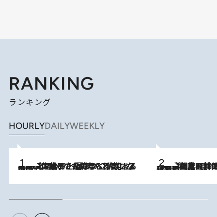
RANKING
ランキング
HOURLY
DAILY
WEEKLY
2026.8.5
【阿川佐和子さんの年とる力】なぜ70代で始めた趣味は“こんなに楽しい”のか？ ピアノ、俳句…スランプに陥っても続けられる“ある秘訣”とは
2026.8.8
「最後に見られてよかった」上野動物園の東園パンダ舎が解体前に特別公開。8月16日まで延長されたパネル展と共に辿る“半世紀”のパンダ飼育《解体工事の図面あり》