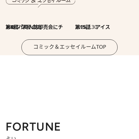
2026.7.30
第8回「同人誌即売会にチャレンジ その2」
2026.7.30
第15話 アイス
コミック＆エッセイルームTOP
FORTUNE
占い