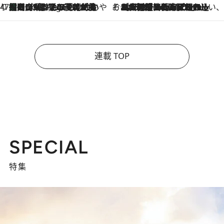
47都道府県の手みやげ ひんやりスイーツで夏を満喫
【岡山県】この夏絶対食べたい 冷やしておいしいおやつ3選 フルーツが主役のプリンやアイスが勢揃い
3 Hours Ago
そおだよおこの関西おいしい、おやつ紀行
2026.8.9
［大阪府箕面市］一皿一皿目の前で仕上げられる、料理を巧みに組み込んだアシェットデセールコース「ミチル アシェット デセール（Michiru assiette dessert）」
連載 TOP
SPECIAL
特集