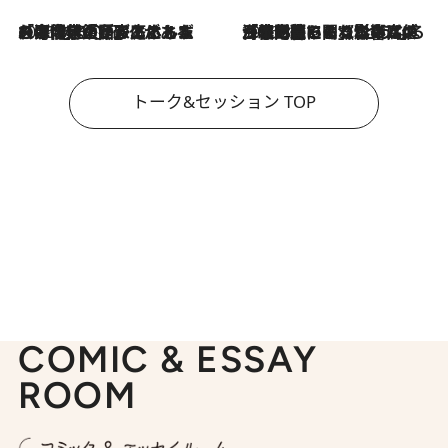
2026.8.3
「今後値上げがあるとすれば…」「リスクがあるのは今年の冬」エネルギー専門家が語る、ホルムズ海峡封鎖が家庭にもたらす“ある心配”
2026.8.3
「住宅建てられない…」「サーチャージ料の高値が続いている」ホルムズ海峡封鎖による影響はいつまで続く？《エネルギー専門家に聞く“どうなる日本の暮らし”》
トーク&セッション TOP
COMIC & ESSAY
ROOM