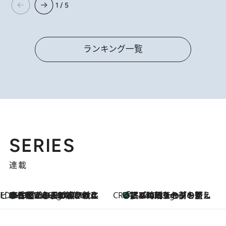
1 / 5
ランキング一覧
SERIES
連載
ビューティいいもの集め EDITORS' BEST
35℃超えの日の夜、枕にひと吹き！ BAUMのルームスプレーが、ひのきの香りで心まで解きほぐす
3 Hours Ago
CREA'S CHOICE
「眠る時刻をセットする」——眠りの前を整える、バルミューダの新しいアプローチ
3 Hours Ago