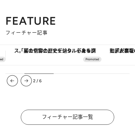
FEATURE
フィーチャー記事
「大事なのは地域の意識を変えること」。ロレックス賞受賞の自然保護活動家が実現させたナイジェリアの自然環境の復活
ヴァシュロン・コンスタンタン
3
/
6
フィーチャー記事一覧