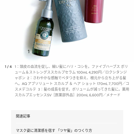
1 / 4
1：頭皮の血流を促し、細い髪にハリ・コシを。ファイブハーブス ボリ
ューム＆ストレングススカルプセラム 100mL 4,290円／ロクシタンジ
ャポン 2：さわやかな感触でベタつきを抑え、根元から立ち上がる髪
へ。AQ アブソリュート スカルプ ＆ ヘア ショット 170mL 7,700円／コ
スメデコルテ 3：髪の成長を促す。ボリュームが減ってきた髪に。薬用
スカルプエッセンスSV［医薬部外品］200mL 6,600円／メナード
関連記事
マスク姿に清潔感を宿す 「ツヤ髪」のつくり方