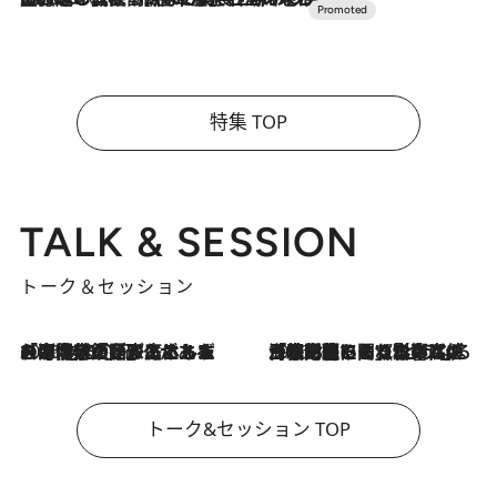
特集 TOP
TALK & SESSION
トーク＆セッション
2026.8.3
「今後値上げがあるとすれば…」「リスクがあるのは今年の冬」エネルギー専門家が語る、ホルムズ海峡封鎖が家庭にもたらす“ある心配”
2026.8.3
「住宅建てられない…」「サーチャージ料の高値が続いている」ホルムズ海峡封鎖による影響はいつまで続く？《エネルギー専門家に聞く“どうなる日本の暮らし”》
トーク&セッション TOP