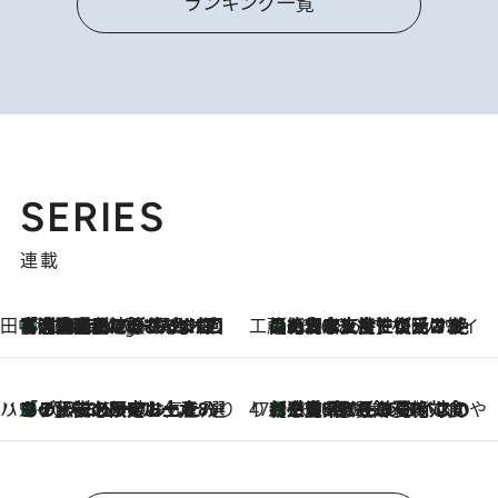
ランキング一覧
SERIES
連載
田中稲の勝手に再ブーム
「湘南乃風に憧れて」観客大盛上がりの“タオル回し”に、ラッパー顔負けの高速歌唱まで…さだまさし（74）のアグレッシブすぎる現在地
4 Hours Ago
工藤まやのおもてなしハワイ
【ハワイ土産】ローカルの絶大な支持で復活！ 絶品の幻クッキー《元ファンの日本人女性が受け継いだ名店》
2026.8.6
ハワイ賢者 リサのお気に入りリスト
あの伝説の限定トートも！ リニューアルした「ディーン＆デルーカ ハワイ」で必須のお土産8選
2026.8.6
47都道府県の手みやげ ひんやりスイーツで夏を満喫
【三重県】この夏絶対食べたい 冷やしておいしいおやつ3選 お餅×アイスの新感覚スイーツ
2026.8.6