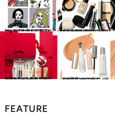
2020.10.7
10・11月にやるべきことがわかる 九星気学 開運ビューティをチェック！
ビューティ＆ヘルス
2020.10.8
2020年秋冬 最旬ベースメイク16選！ 新しい日常に合わせた理想の肌づくり
ビューティ＆ヘルス
2020.10.10
完売必至の大本命コフレ5選♡ ホリデー気分が盛り上がるポーチ付き
ビューティ＆ヘルス
2020.8.8
with コロナのベースメイク新常識 メイク崩れ、テカリ防止にはこれ！
ビューティ＆ヘルス
FEATURE