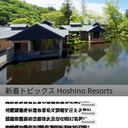
新着トピックス Hoshino Resorts
2026.7.31
【ホテル帰省】という選択肢をOMOが提案。家族とほどよい距離を保つには「昼は実家、夜は気兼ねなくホテルで！」
2026.7.24
【夏限定ディナーコース】旬を迎える稚鮎や花ズッキーニなどをイタリア・トスカーナの郷土料理の手法で満喫！
2026.7.17
「土佐和ハーブかき氷」がOMO7高知に登場！生姜、山椒、大葉など目にも舌にも涼を呼ぶ郷土の味
2026.7.10
NEW OPEN！【界 草津】名湯の地に誕生。趣の異なる2種の温泉と上州ならではの会席・蕎麦割烹など美食を味わう究極の癒やし旅