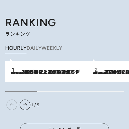
RANKING
ランキング
HOURLY
DAILY
WEEKLY
2026.8.5
【なぜ吉沢亮は「気配を消せる」のか？】興行収入208億の『国宝』を経て挑むミュージカル『ディア・エヴァン・ハンセン』。トップ俳優が舞台上でさらけ出した“孤独”とは
2026.8.5
【阿川佐和子さんの年とる力】なぜ70代で始めた趣味は“こんなに楽しい”のか？ ピアノ、俳句…スランプに陥っても続けられる“ある秘訣”とは
1 / 5