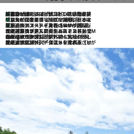
「荷物が増えるほど旅ストレスは増す」美容ジャーナリストがたどり着いた最終結論。“化粧品を劇的に減らす”感動の凝縮美容とは
2026.8.6
「旅先には金髪ウィッグを持参」日本と同じメイクでは損してる!? 美容ジャーナリストが提案する“掟破りの旅美容”とは
2026.8.6
【厳選旅コスメ】「身軽さ＆UV対策重視！」ヘアアーティストshucoが選んだ夏旅ベストコスメを発表【Mサイズジップ】
2026.8.6
2026.8.5
【厳選旅コスメ】国内をあちこち移動する河井菜摘が選んだ夏旅ベストコスメ発表！「リラックスアイテムはマスト」【Mサイズジップ】
2026.8.4
【厳選旅コスメ】「紫外線＆乾燥対策しながらメイク感も！」ヘア＆メイクGeorgeが選んだ夏旅ベストコスメを発表！【Mサイズジップ】
2026.8.3
【厳選旅コスメ】「保湿もタイパ重視！」“サウナ好き”タレント清水みさとが愛用する夏旅ベストコスメを発表！【Mサイズジップ】