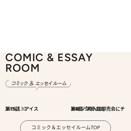
COMIC & ESSAY
ROOM
2026.7.30
第15話 アイス
2026.7.30
第8回「同人誌即売会にチャレンジ その2」
コミック＆エッセイルームTOP