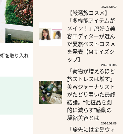
2026.08.07
【厳選旅コスメ】
「多機能アイテムが
メイン！」旅好き美
容エディターが選ん
だ夏旅ベストコスメ
を発表【Mサイズジ
芸術を取り入れ
ップ】
2026.08.06
「荷物が増えるほど
旅ストレスは増す」
美容ジャーナリスト
がたどり着いた最終
結論。“化粧品を劇
的に減らす”感動の
凝縮美容とは
2026.08.06
「旅先には金髪ウィ