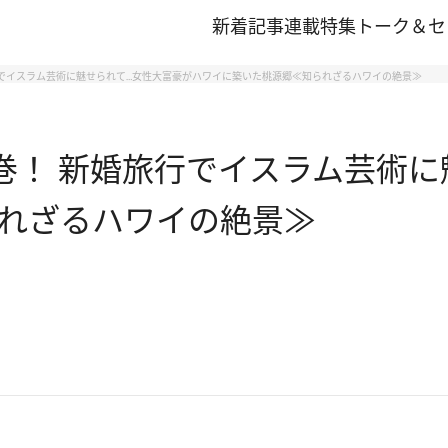
新着記事
連載
特集
トーク＆セ
行でイスラム芸術に魅せられて…女性大富豪がハワイに築いた桃源郷≪知られざるハワイの絶景≫
圧巻！ 新婚旅行でイスラム芸術
れざるハワイの絶景≫