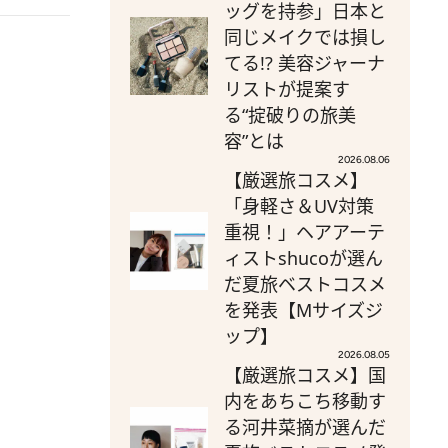
ッグを持参」日本と
同じメイクでは損し
てる!? 美容ジャーナ
リストが提案す
る“掟破りの旅美
容”とは
2026.08.06
【厳選旅コスメ】
「身軽さ＆UV対策
重視！」ヘアアーテ
ィストshucoが選ん
だ夏旅ベストコスメ
を発表【Mサイズジ
ップ】
2026.08.05
【厳選旅コスメ】国
内をあちこち移動す
る河井菜摘が選んだ