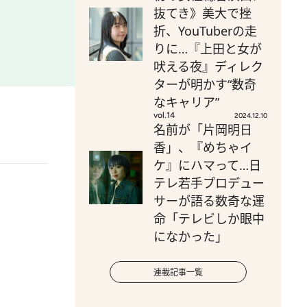
抜てき》美大で挫
折、YouTuberの走
りに…『上田と女が
吠える夜』ディレク
ターが明かす“数奇
なキャリア”
vol.14
2024.12.10
名前が「片岡明日
香」、『めちゃイ
ケ』にハマって…日
テレ若手プロデュー
サーが語る数奇な運
命「テレビしか眼中
になかった」
連載記事一覧