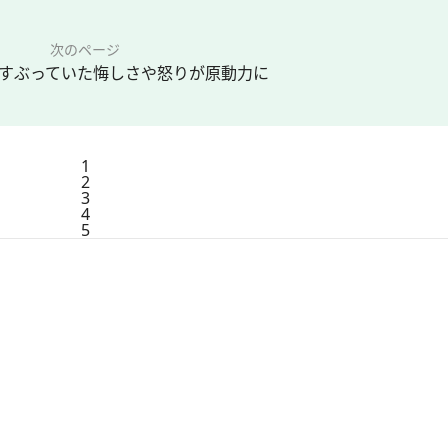
次のページ
すぶっていた悔しさや怒りが原動力に
1
2
3
4
5