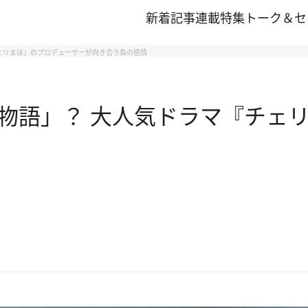
新着記事
連載
特集
トーク＆セ
ェリまほ』のプロデューサーが向き合う負の感情
物語」？ 大人気ドラマ『チェリ