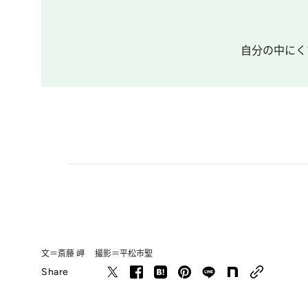
自分の中にく
文＝斎藤 岬 撮影＝平松市聖
Share