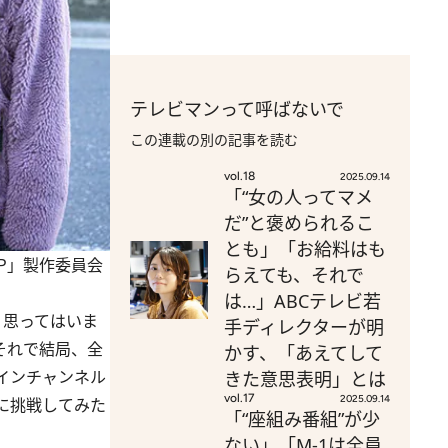
テレビマンって呼ばないで
この連載の別の記事を読む
vol.18
2025.09.14
「“女の人ってマメ
だ”と褒められるこ
とも」「お給料はも
P」製作委員会
らえても、それで
は…」ABCテレビ若
り思ってはいま
手ディレクターが明
それで結局、全
かす、「あえてして
インチャンネル
きた意思表明」とは
vol.17
2025.09.14
に挑戦してみた
「“座組み番組”が少
ない」「M-1は全員