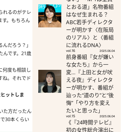
とおる道」名物番組
られるのがテレ
はなぜ生まれる？
ます。もちろん
ABC若手ディレクタ
ーが明かす〈在阪局
のリアル〉と〈番組
に流れるDNA〉
るんだろう？」
vol.16
2025.06.04
んです。21歳
前身番組『女が嫌い
な女たち』から一
に何度も相談し
変…『上田と女が吠
すね。それでド
える夜』ディレクタ
ーが明かす、番組が
大ヒットしま
辿った“道のり”と“後
悔”「やり方を変え
たいと思った」
いた方だったん
vol.15
2025.06.04
で30本くらい
《『24時間テレビ』
初の女性総合演出に