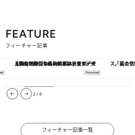
FEATURE
フィーチャー記事
「星のや富士」でデジタルデトックス。冨士信仰の歴史を辿り、心身を調える。
ヴァシュロン・コンスタンタン
3
/
6
フィーチャー記事一覧