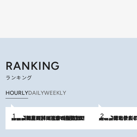
RANKING
ランキング
HOURLY
DAILY
WEEKLY
2026.8.8
「最後に見られてよかった」上野動物園の東園パンダ舎が解体前に特別公開。8月16日まで延長されたパネル展と共に辿る“半世紀”のパンダ飼育《解体工事の図面あり》
2026.8.3
《「文士の子ども被害者の会」発足！》阿川佐和子（72）が語る遠藤周作に北杜夫、劇作家・矢代静一の子どもたちの“文豪プライベート事件簿”