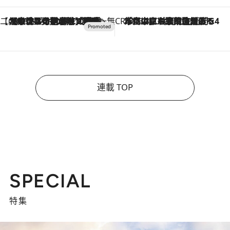
【CREA×星野リゾート】唯一無二。癒しと発見が待つ場所へ
2026.8.7
【トンボの足水浴】ヒノキの香りに包まれて涼感マックス！約13℃の湧水かけ流しを避暑地「星野温泉 トンボの湯」で体験
CREA'S CHOICE
2026.8.7
「立川にも歌舞伎があるんだよ」 片岡仁左衛門・市川中車ら豪華座組みで4年目の立川立飛歌舞伎へ
連載 TOP
SPECIAL
特集