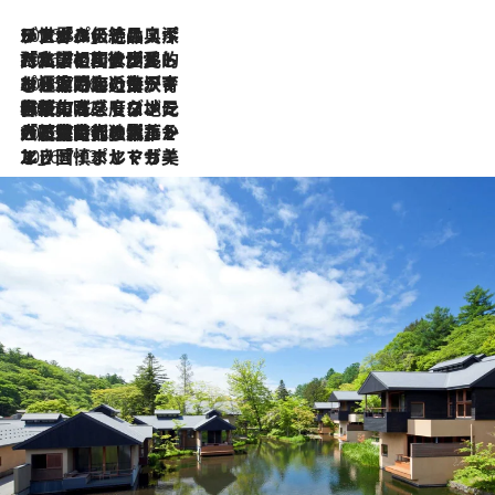
2026.8.8
リスボンの絶品スイーツ「パステル・デ・ナタ」とは？ポルトガル伝統の奥深い世界へ
2026.7.27
「私の祖国はポルトガル語です」国民的詩人フェルナンド・ペソアと、彼が愛した文学の街を歩く
2026.7.26
ポルトガル近海が育む極上の海の幸。キリリと冷えた白ワインと愉しむ、シーフード専門店の贅沢
2026.7.22
伝統の味をモダンに昇華。高感度な地元客が集う、リスボンの最旬ガストロノミー
2026.7.21
大航海時代の栄華から、震災、独裁、そして革命へ。ポルトガル・首都リスボンの石畳に刻まれた「歴史の光と影」
2026.7.13
エッセイ・ヤマザキマリ「慎ましくも美しき国 ポルトガル」