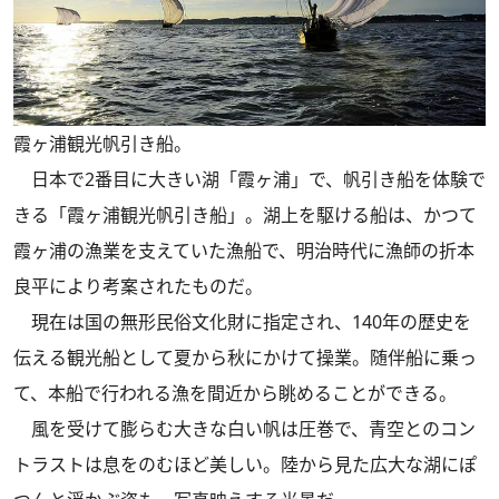
霞ヶ浦観光帆引き船。
日本で2番目に大きい湖「霞ヶ浦」で、帆引き船を体験で
きる「霞ヶ浦観光帆引き船」。湖上を駆ける船は、かつて
霞ヶ浦の漁業を支えていた漁船で、明治時代に漁師の折本
良平により考案されたものだ。
現在は国の無形民俗文化財に指定され、140年の歴史を
伝える観光船として夏から秋にかけて操業。随伴船に乗っ
て、本船で行われる漁を間近から眺めることができる。
風を受けて膨らむ大きな白い帆は圧巻で、青空とのコン
トラストは息をのむほど美しい。陸から見た広大な湖にぽ