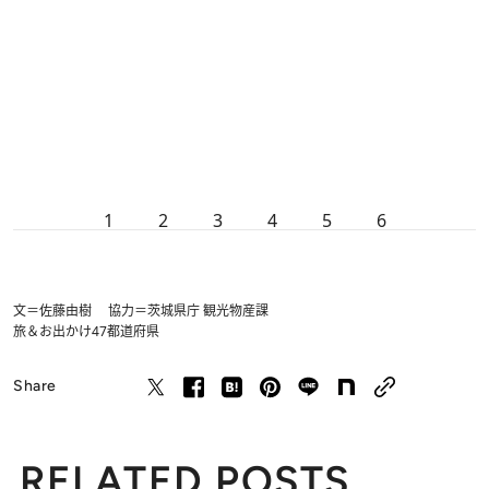
1
2
3
4
5
6
文＝佐藤由樹 協力＝茨城県庁 観光物産課
旅＆お出かけ
47都道府県
Share
RELATED POSTS