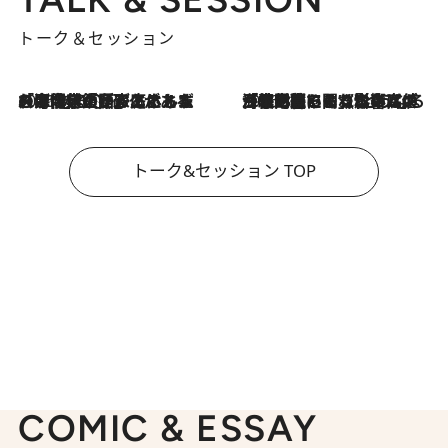
トーク＆セッション
2026.8.3
「今後値上げがあるとすれば…」「リスクがあるのは今年の冬」エネルギー専門家が語る、ホルムズ海峡封鎖が家庭にもたらす“ある心配”
2026.8.3
「住宅建てられない…」「サーチャージ料の高値が続いている」ホルムズ海峡封鎖による影響はいつまで続く？《エネルギー専門家に聞く“どうなる日本の暮らし”》
トーク&セッション TOP
COMIC & ESSAY