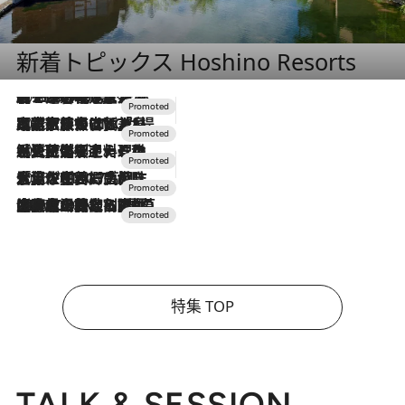
新着トピックス Hoshino Resorts
2026.8.7
【トンボの足水浴】ヒノキの香りに包まれて涼感マックス！約13℃の湧水かけ流しを避暑地「星野温泉 トンボの湯」で体験
2026.7.31
【ホテル帰省】という選択肢をOMOが提案。家族とほどよい距離を保つには「昼は実家、夜は気兼ねなくホテルで！」
2026.7.24
【夏限定ディナーコース】旬を迎える稚鮎や花ズッキーニなどをイタリア・トスカーナの郷土料理の手法で満喫！
2026.7.17
「土佐和ハーブかき氷」がOMO7高知に登場！生姜、山椒、大葉など目にも舌にも涼を呼ぶ郷土の味
2026.7.10
NEW OPEN！【界 草津】名湯の地に誕生。趣の異なる2種の温泉と上州ならではの会席・蕎麦割烹など美食を味わう究極の癒やし旅
特集 TOP
TALK & SESSION