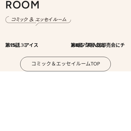
ROOM
2026.7.30
第15話 アイス
2026.7.30
第8回「同人誌即売会にチャレンジ その2」
コミック＆エッセイルームTOP