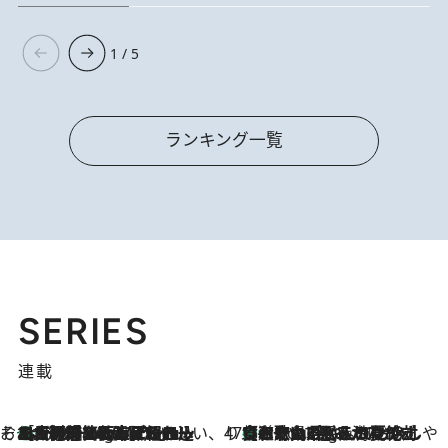
1 / 5
ランキング一覧
SERIES
連載
そおだよおこの関西おいしい、おやつ紀行
［大阪府箕面市］一皿一皿目の前で仕上げられる、料理を巧みに組み込んだアシェットデセールコース「ミチル アシェット デセール（Michiru assiette dessert）」
1 Hour Ago
47都道府県の手みやげ ひんやりスイーツで夏を満喫
【和歌山県】この夏絶対食べたい 冷やしておいしいおやつ3選 みかんがごろっと丸ごと入ったジュレ
1 Hour Ago