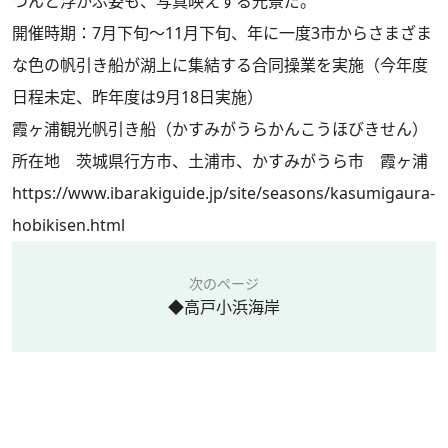
つんと浮かぶ姿も、写真映えする光景だ。
開催時期：7月下旬～11月下旬、年に一度3市からさまざま
な色の帆引き船が湖上に集結する合同操業を実施（今年度
日程未定、昨年度は9月18日実施）
霞ヶ浦観光帆引き船（かすみがうらかんこうほびきせん）
所在地 茨城県行方市、土浦市、かすみがうら市 霞ヶ浦
https://www.ibarakiguide.jp/site/seasons/kasumigaura-
hobikisen.html
次のページ
◆高戸小浜海岸