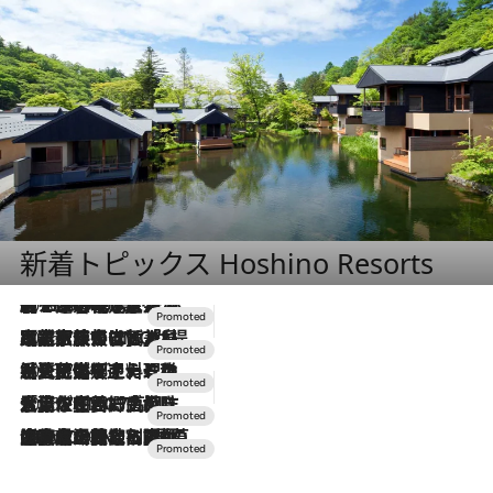
新着トピックス Hoshino Resorts
2026.8.7
【トンボの足水浴】ヒノキの香りに包まれて涼感マックス！約13℃の湧水かけ流しを避暑地「星野温泉 トンボの湯」で体験
2026.7.31
【ホテル帰省】という選択肢をOMOが提案。家族とほどよい距離を保つには「昼は実家、夜は気兼ねなくホテルで！」
2026.7.24
【夏限定ディナーコース】旬を迎える稚鮎や花ズッキーニなどをイタリア・トスカーナの郷土料理の手法で満喫！
2026.7.17
「土佐和ハーブかき氷」がOMO7高知に登場！生姜、山椒、大葉など目にも舌にも涼を呼ぶ郷土の味
2026.7.10
NEW OPEN！【界 草津】名湯の地に誕生。趣の異なる2種の温泉と上州ならではの会席・蕎麦割烹など美食を味わう究極の癒やし旅