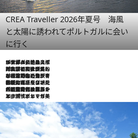
CREA Traveller 2026年夏号 海風
と太陽に誘われてポルトガルに会い
に行く
2026.8.8
リスボンの絶品スイーツ「パステル・デ・ナタ」とは？ポルトガル伝統の奥深い世界へ
2026.7.27
「私の祖国はポルトガル語です」国民的詩人フェルナンド・ペソアと、彼が愛した文学の街を歩く
2026.7.26
ポルトガル近海が育む極上の海の幸。キリリと冷えた白ワインと愉しむ、シーフード専門店の贅沢
2026.7.22
伝統の味をモダンに昇華。高感度な地元客が集う、リスボンの最旬ガストロノミー
2026.7.21
大航海時代の栄華から、震災、独裁、そして革命へ。ポルトガル・首都リスボンの石畳に刻まれた「歴史の光と影」
2026.7.13
エッセイ・ヤマザキマリ「慎ましくも美しき国 ポルトガル」