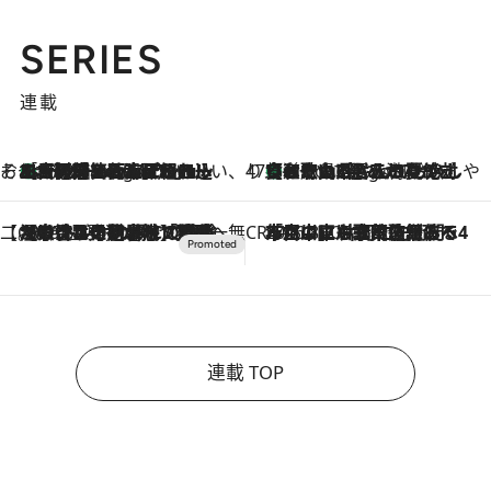
SERIES
連載
そおだよおこの関西おいしい、おやつ紀行
［大阪府箕面市］一皿一皿目の前で仕上げられる、料理を巧みに組み込んだアシェットデセールコース「ミチル アシェット デセール（Michiru assiette dessert）」
4 Hours Ago
47都道府県の手みやげ ひんやりスイーツで夏を満喫
【和歌山県】この夏絶対食べたい 冷やしておいしいおやつ3選 みかんがごろっと丸ごと入ったジュレ
4 Hours Ago
【CREA×星野リゾート】唯一無二。癒しと発見が待つ場所へ
2026.8.7
【トンボの足水浴】ヒノキの香りに包まれて涼感マックス！約13℃の湧水かけ流しを避暑地「星野温泉 トンボの湯」で体験
CREA'S CHOICE
2026.8.7
「立川にも歌舞伎があるんだよ」 片岡仁左衛門・市川中車ら豪華座組みで4年目の立川立飛歌舞伎へ
連載 TOP