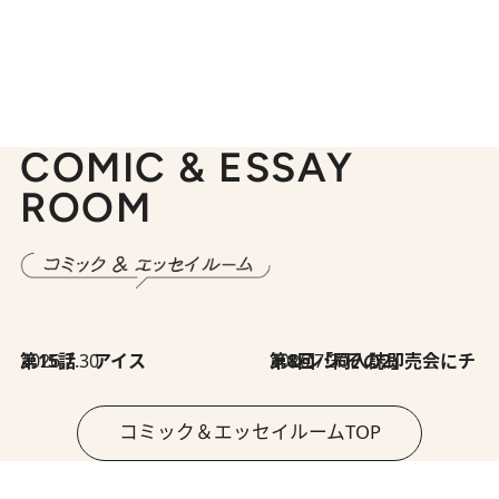
COMIC & ESSAY
ROOM
2026.7.30
第15話 アイス
2026.7.30
第8回「同人誌即売会にチャレンジ その2」
コミック＆エッセイルームTOP