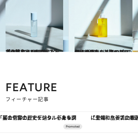
2021.12.14
冬の肌にうるおいをたっぷり注入！ CREAベストコスメ 2021ランキング 「化粧水」BEST5
ビューティ＆ヘルス
2021.12.12
使い続けたいスキンケア名品を発表！美容のプロ15人が選んだ 「2021年のマイベストコスメ」
ビューティ＆ヘルス
FEATURE
フィーチャー記事
「土佐和ハーブかき氷」がOMO7高知に登場！生姜、山椒、大葉など目にも舌にも涼を呼ぶ郷土の味