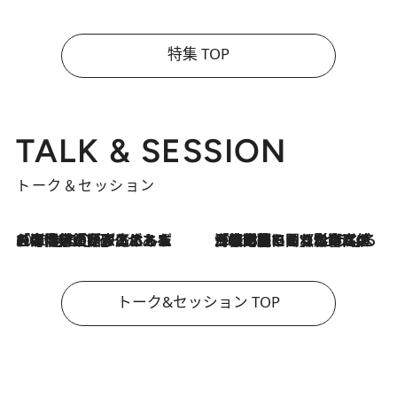
特集 TOP
TALK & SESSION
トーク＆セッション
2026.8.3
「今後値上げがあるとすれば…」「リスクがあるのは今年の冬」エネルギー専門家が語る、ホルムズ海峡封鎖が家庭にもたらす“ある心配”
2026.8.3
「住宅建てられない…」「サーチャージ料の高値が続いている」ホルムズ海峡封鎖による影響はいつまで続く？《エネルギー専門家に聞く“どうなる日本の暮らし”》
トーク&セッション TOP