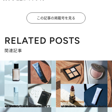
この記事の掲載号を見る
RELATED POSTS
関連記事
2021.12.14
【画像】CREAベストコスメ2021「スキンケア篇」全27アイテムを一気見！
ビューティ＆ヘルス
2021.12.14
【画像】CREAベストコスメ2021「メイク篇」全47アイテムを一気見！
ビューティ＆ヘルス