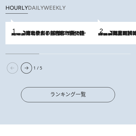
HOURLY
DAILY
WEEKLY
2026.8.3
《「文士の子ども被害者の会」発足！》阿川佐和子（72）が語る遠藤周作に北杜夫、劇作家・矢代静一の子どもたちの“文豪プライベート事件簿”
2026.8.8
「最後に見られてよかった」上野動物園の東園パンダ舎が解体前に特別公開。8月16日まで延長されたパネル展と共に辿る“半世紀”のパンダ飼育《解体工事の図面あり》
1 / 5
ランキング一覧