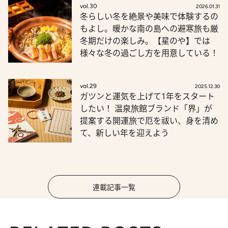
vol.30
2026.01.31
冬らしい冬を絶景や美味で体験するの
もよし。暖かな南の島への避寒旅も厳
冬期だけの楽しみ。【星のや】では
様々な冬の過ごし方を用意している！
vol.29
2025.12.30
ガツンと運気を上げて1年をスタート
したい！ 温泉旅館ブランド「界」が
提案する開運旅で厄を祓い、身を清め
て、新しい年を迎えよう
連載記事一覧