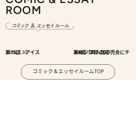
ROOM
2026.7.30
第15話 アイス
2026.7.30
第8回「同人誌即売会にチャレンジ その2」
コミック＆エッセイルームTOP