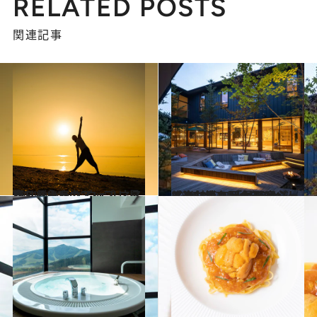
RELATED POSTS
関連記事
2021.9.30
今こそ免疫力アップ！ 星野リゾートの“ウェルネス旅”
旅＆お出かけ
2021.10.31
感染対策も万全！ 安心して楽しめる 「星野リゾート BEB」 ルーズでカジュアルな滞在型ホテルへ
旅＆お出かけ