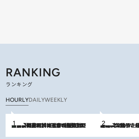
RANKING
ランキング
HOURLY
DAILY
WEEKLY
「最後に見られてよかった」上野動物園の東園パンダ舎が解体前に特別公開。8月16日まで延長されたパネル展と共に辿る“半世紀”のパンダ飼育《解体工事の図面あり》
2026.8.8
2026.8.5
【阿川佐和子さんの年とる力】なぜ70代で始めた趣味は“こんなに楽しい”のか？ ピアノ、俳句…スランプに陥っても続けられる“ある秘訣”とは