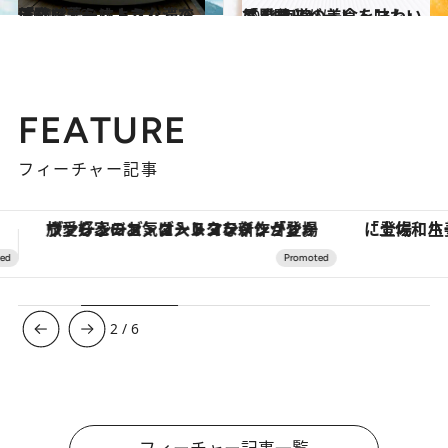
2021.8.29
「リゾナーレトマム」で 天空に暮らすような滞在体験を
旅＆お出かけ
2021.8.28
「星野リゾート トマム」で 北海道の美食を味わい尽くす！
旅＆お出かけ
FEATURE
フィーチャー記事
「土佐和ハーブかき氷」がOMO7高知に登場！生姜、山椒、大葉など目にも舌にも涼を呼ぶ郷土の味
【夏限定ディナーコース】旬を迎
3
/
6