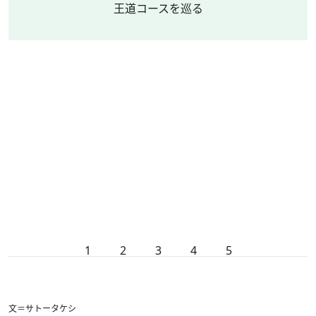
王道コースを巡る
1
2
3
4
5
文＝サトータケシ