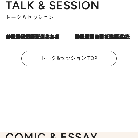
TALK & SESSION
トーク＆セッション
2026.8.3
「今後値上げがあるとすれば…」「リスクがあるのは今年の冬」エネルギー専門家が語る、ホルムズ海峡封鎖が家庭にもたらす“ある心配”
2026.8.3
「住宅建てられない…」「サーチャージ料の高値が続いている」ホルムズ海峡封鎖による影響はいつまで続く？《エネルギー専門家に聞く“どうなる日本の暮らし”》
トーク&セッション TOP
COMIC & ESSAY