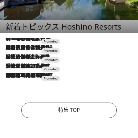
新着トピックス Hoshino Resorts
2026.8.7
【トンボの足水浴】ヒノキの香りに包まれて涼感マックス！約13℃の湧水かけ流しを避暑地「星野温泉 トンボの湯」で体験
2026.7.31
【ホテル帰省】という選択肢をOMOが提案。家族とほどよい距離を保つには「昼は実家、夜は気兼ねなくホテルで！」
2026.7.24
【夏限定ディナーコース】旬を迎える稚鮎や花ズッキーニなどをイタリア・トスカーナの郷土料理の手法で満喫！
2026.7.17
「土佐和ハーブかき氷」がOMO7高知に登場！生姜、山椒、大葉など目にも舌にも涼を呼ぶ郷土の味
2026.7.10
NEW OPEN！【界 草津】名湯の地に誕生。趣の異なる2種の温泉と上州ならではの会席・蕎麦割烹など美食を味わう究極の癒やし旅
特集 TOP