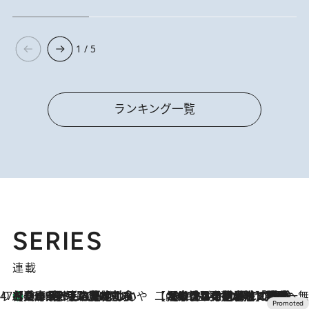
1 / 5
ランキング一覧
SERIES
連載
47都道府県の手みやげ ひんやりスイーツで夏を満喫
【兵庫県】この夏絶対食べたい 冷やしておいしいおやつ3選 淡路島の恵みをジェラートに集約
2026.8.8
【CREA×星野リゾート】唯一無二。癒しと発見が待つ場所へ
2026.8.7
【トンボの足水浴】ヒノキの香りに包まれて涼感マックス！約13℃の湧水かけ流しを避暑地「星野温泉 トンボの湯」で体験