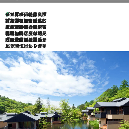
リスボンの絶品スイーツ「パステル・デ・ナタ」とは？ポルトガル伝統の奥深い世界へ
2026.8.8
2026.7.27
「私の祖国はポルトガル語です」国民的詩人フェルナンド・ペソアと、彼が愛した文学の街を歩く
2026.7.26
ポルトガル近海が育む極上の海の幸。キリリと冷えた白ワインと愉しむ、シーフード専門店の贅沢
2026.7.22
伝統の味をモダンに昇華。高感度な地元客が集う、リスボンの最旬ガストロノミー
2026.7.21
大航海時代の栄華から、震災、独裁、そして革命へ。ポルトガル・首都リスボンの石畳に刻まれた「歴史の光と影」
2026.7.13
エッセイ・ヤマザキマリ「慎ましくも美しき国 ポルトガル」