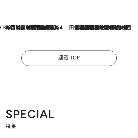
CREA'S CHOICE
2026.8.7
「立川にも歌舞伎があるんだよ」 片岡仁左衛門・市川中車ら豪華座組みで4年目の立川立飛歌舞伎へ
田中稲の勝手に再ブーム
2026.8.7
「湘南乃風に憧れて」観客大盛上がりの“タオル回し”に、ラッパー顔負けの高速歌唱まで…さだまさし（74）のアグレッシブすぎる現在地
連載 TOP
SPECIAL
特集