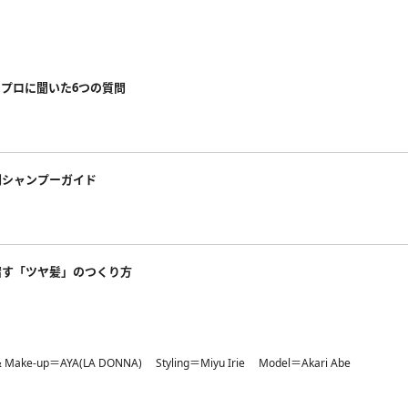
のプロに聞いた6つの質問
別シャンプーガイド
宿す「ツヤ髪」のつくり方
& Make-up＝AYA(LA DONNA) Styling＝Miyu Irie Model＝Akari Abe