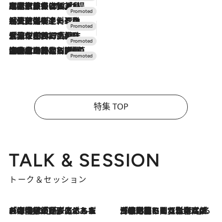
2026.7.31
【ホテル帰省】という選択肢をOMOが提案。家族とほどよい距離を保つには「昼は実家、夜は気兼ねなくホテルで！」
2026.7.24
【夏限定ディナーコース】旬を迎える稚鮎や花ズッキーニなどをイタリア・トスカーナの郷土料理の手法で満喫！
2026.7.17
「土佐和ハーブかき氷」がOMO7高知に登場！生姜、山椒、大葉など目にも舌にも涼を呼ぶ郷土の味
2026.7.10
NEW OPEN！【界 草津】名湯の地に誕生。趣の異なる2種の温泉と上州ならではの会席・蕎麦割烹など美食を味わう究極の癒やし旅
特集 TOP
TALK & SESSION
トーク＆セッション
2026.8.3
「今後値上げがあるとすれば…」「リスクがあるのは今年の冬」エネルギー専門家が語る、ホルムズ海峡封鎖が家庭にもたらす“ある心配”
2026.8.3
「住宅建てられない…」「サーチャージ料の高値が続いている」ホルムズ海峡封鎖による影響はいつまで続く？《エネルギー専門家に聞く“どうなる日本の暮らし”》