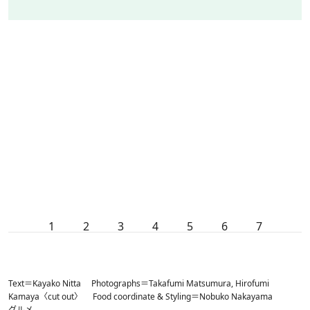
1
2
3
4
5
6
7
Text＝Kayako Nitta Photographs＝Takafumi Matsumura, Hirofumi
Kamaya〈cut out〉 Food coordinate & Styling＝Nobuko Nakayama
グルメ