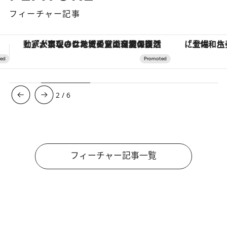
フィーチャー記事
「土佐和ハーブかき氷」がOMO7高知に登場！生姜、山椒、大葉など目にも舌にも涼を呼ぶ郷土の味
【夏限定ディナーコース】旬を迎
3
/
6
フィーチャー記事一覧