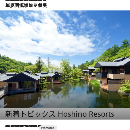
2026.7.13
エッセイ・ヤマザキマリ「慎ましくも美しき国 ポルトガル」
新着トピックス Hoshino Resorts
2026.8.7
【トンボの足水浴】ヒノキの香りに包まれて涼感マックス！約13℃の湧水かけ流しを避暑地「星野温泉 トンボの湯」で体験