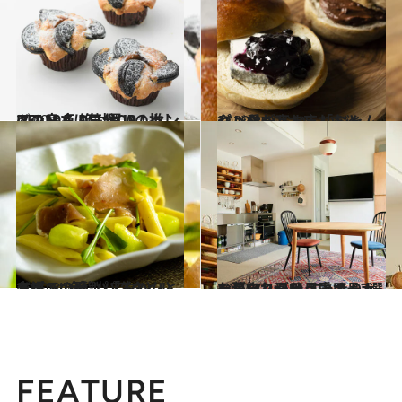
2020.8.7
DEAN ＆ DELUCAの推しメン10点 絶対買い！センスの良さに気分UP
グルメ
2020.8.10
パン愛が高まる「おとも」たち おいしいジャムやバターもお忘れなく
グルメ
2020.8.6
本場で“冷製パスタ”といえばこの形！ 「生ハムとメロンの冷製パスタ」レシピ
グルメ
2020.7.7
おしゃれ日用品店オーナーが惚れ込む すっきりした暮らしが叶う愛用品7選
ライフスタイル
FEATURE