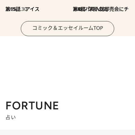
2026.7.30
第15話 アイス
2026.7.30
第8回「同人誌即売会にチャレンジ その2」
コミック＆エッセイルームTOP
FORTUNE
占い