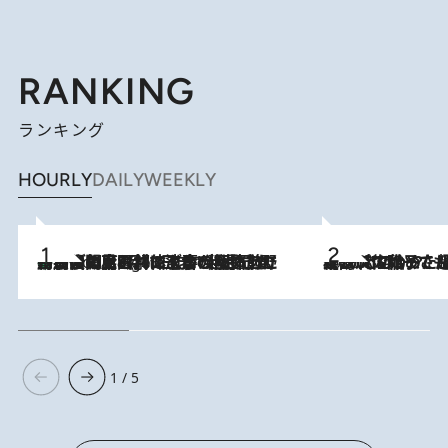
RANKING
ランキング
HOURLY
DAILY
WEEKLY
「最後に見られてよかった」上野動物園の東園パンダ舎が解体前に特別公開。8月16日まで延長されたパネル展と共に辿る“半世紀”のパンダ飼育《解体工事の図面あり》
9 Hours Ago
2026.8.5
【阿川佐和子さんの年とる力】なぜ70代で始めた趣味は“こんなに楽しい”のか？ ピアノ、俳句…スランプに陥っても続けられる“ある秘訣”とは
1 / 5