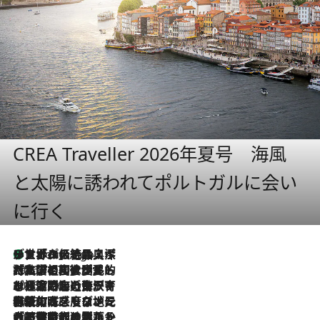
CREA Traveller 2026年夏号 海風
と太陽に誘われてポルトガルに会い
に行く
リスボンの絶品スイーツ「パステル・デ・ナタ」とは？ポルトガル伝統の奥深い世界へ
9 Hours Ago
2026.7.27
「私の祖国はポルトガル語です」国民的詩人フェルナンド・ペソアと、彼が愛した文学の街を歩く
2026.7.26
ポルトガル近海が育む極上の海の幸。キリリと冷えた白ワインと愉しむ、シーフード専門店の贅沢
2026.7.22
伝統の味をモダンに昇華。高感度な地元客が集う、リスボンの最旬ガストロノミー
2026.7.21
大航海時代の栄華から、震災、独裁、そして革命へ。ポルトガル・首都リスボンの石畳に刻まれた「歴史の光と影」