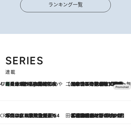
ランキング一覧
SERIES
連載
47都道府県の手みやげ ひんやりスイーツで夏を満喫
【兵庫県】この夏絶対食べたい 冷やしておいしいおやつ3選 淡路島の恵みをジェラートに集約
9 Hours Ago
【CREA×星野リゾート】唯一無二。癒しと発見が待つ場所へ
2026.8.7
【トンボの足水浴】ヒノキの香りに包まれて涼感マックス！約13℃の湧水かけ流しを避暑地「星野温泉 トンボの湯」で体験
CREA'S CHOICE
2026.8.7
「立川にも歌舞伎があるんだよ」 片岡仁左衛門・市川中車ら豪華座組みで4年目の立川立飛歌舞伎へ
田中稲の勝手に再ブーム
2026.8.7
「湘南乃風に憧れて」観客大盛上がりの“タオル回し”に、ラッパー顔負けの高速歌唱まで…さだまさし（74）のアグレッシブすぎる現在地