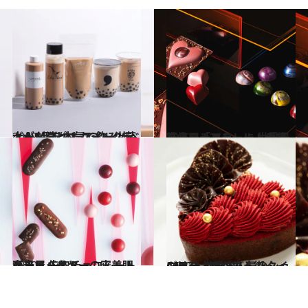
2019.4.7
大人なタピオカミルクティーが続々！ スイーツ芸人が5品を本気で飲み比べ
グルメ
2020.1.22
髙島屋「アムール・デュ・ショコラ」に 世界最高峰のチョコレートが集結
グルメ
2020.1.24
髙島屋バイヤーの審美眼が光る 先取チョコレートをチェック！
グルメ
2020.1.14
GINZA SIXのバレンタインは？ 世界で人気のショコラティエが集う街
グルメ