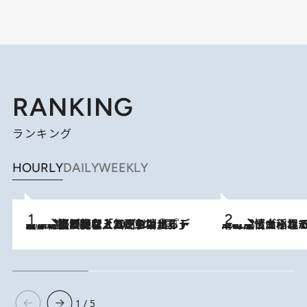
RANKING
ランキング
HOURLY
DAILY
WEEKLY
2026.8.5
【なぜ吉沢亮は「気配を消せる」のか？】興行収入208億の『国宝』を経て挑むミュージカル『ディア・エヴァン・ハンセン』。トップ俳優が舞台上でさらけ出した“孤独”とは
2026.8.5
下町風情あふれる台北屈指の人気エリア・大稲埕でセンスのいい台湾土産《ヴィン
1 / 5