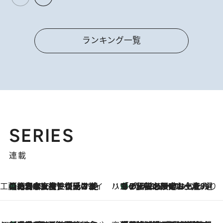
ランキング一覧
SERIES
連載
工藤まやのおもてなしハワイ
【ハワイ土産】ローカルの絶大な支持で復活！ 絶品の幻クッキー《元ファンの日本人女性が受け継いだ名店》
2026.8.6
ハワイ賢者 リサのお気に入りリスト
あの伝説の限定トートも！ リニューアルした「ディーン＆デルーカ ハワイ」で必須のお土産8選
2026.8.6