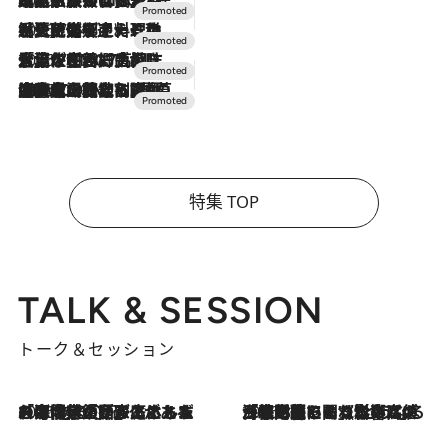
2026.7.24
【夏限定ディナーコース】旬を迎える稚鮎や花ズッキーニなどをイタリア・トスカーナの郷土料理の手法で満喫！
2026.7.17
「土佐和ハーブかき氷」がOMO7高知に登場！生姜、山椒、大葉など目にも舌にも涼を呼ぶ郷土の味
2026.7.10
NEW OPEN！【界 草津】名湯の地に誕生。趣の異なる2種の温泉と上州ならではの会席・蕎麦割烹など美食を味わう究極の癒やし旅
特集 TOP
TALK & SESSION
トーク＆セッション
2026.8.3
「今後値上げがあるとすれば…」「リスクがあるのは今年の冬」エネルギー専門家が語る、ホルムズ海峡封鎖が家庭にもたらす“ある心配”
2026.8.3
「住宅建てられない…」「サーチャージ料の高値が続いている」ホルムズ海峡封鎖による影響はいつまで続く？《エネルギー専門家に聞く“どうなる日本の暮らし”》