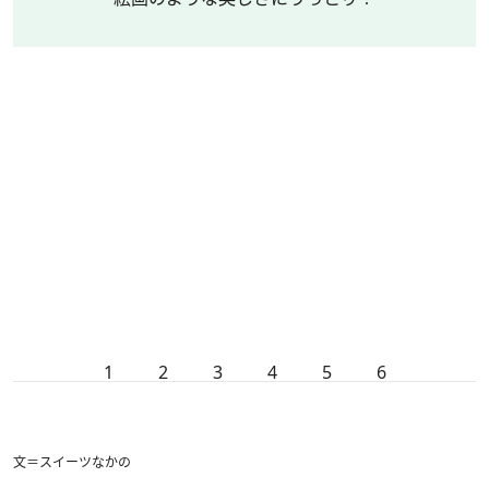
1
2
3
4
5
6
文＝スイーツなかの