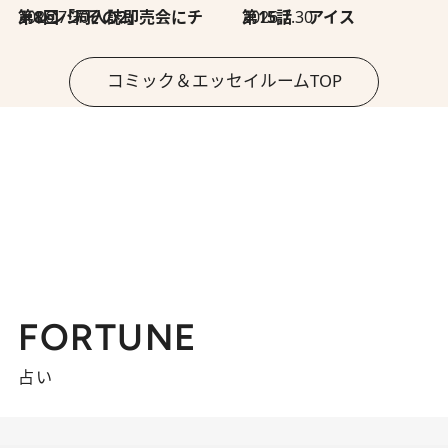
2026.7.30
第8回「同人誌即売会にチャレンジ その2」
2026.7.30
第15話 アイス
コミック＆エッセイルームTOP
FORTUNE
占い