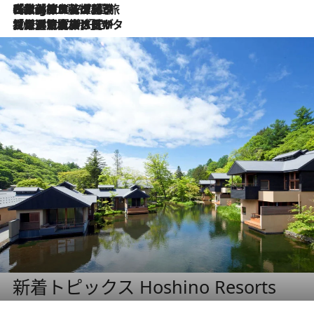
2026.8.4
【厳選旅コスメ】「紫外線＆乾燥対策しながらメイク感も！」ヘア＆メイクGeorgeが選んだ夏旅ベストコスメを発表！【Mサイズジップ】
2026.8.3
【厳選旅コスメ】「保湿もタイパ重視！」“サウナ好き”タレント清水みさとが愛用する夏旅ベストコスメを発表！【Mサイズジップ】
新着トピックス Hoshino Resorts
2026.7.31
【ホテル帰省】という選択肢をOMOが提案。家族とほどよい距離を保つには「昼は実家、夜は気兼ねなくホテルで！」