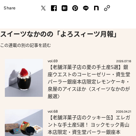
Share
スイーツなかのの「よろスィーツ月報」
この連載の別の記事を読む
vol.69
2026.07.18
【老舗洋菓子店の夏の手土産5選】銀
座ウエストのコーヒーゼリー・資生堂
パーラー銀座本店限定レモンケーキ・
泉屋のアイスほか〈スイーツなかのが
厳選〉
vol.68
2026.04.21
【老舗洋菓子店のクッキー缶】エレガ
ントな手土産5選！ ヨックモック青山
本店限定・資生堂パーラー銀座本