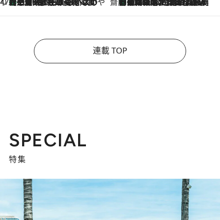
47都道府県の手みやげ ひんやりスイーツで夏を満喫
【三重県】この夏絶対食べたい 冷やしておいしいおやつ3選 お餅×アイスの新感覚スイーツ
2026.8.6
齋藤 薫 美容脳ルネサンス
「荷物が増えるほど旅ストレスは増す」美容ジャーナリストがたどり着いた最終結論。“化粧品を劇的に減らす”感動の凝縮美容とは
2026.8.6
連載 TOP
SPECIAL
特集