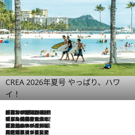
CREA 2026年夏号 やっぱり、ハワ
イ！
「荷物が増えるほど旅ストレスは増す」美容ジャーナリストがたどり着いた最終結論。“化粧品を劇的に減らす”感動の凝縮美容とは
2026.8.6
「旅先には金髪ウィッグを持参」日本と同じメイクでは損してる!? 美容ジャーナリストが提案する“掟破りの旅美容”とは
2026.8.6
【厳選旅コスメ】「身軽さ＆UV対策重視！」ヘアアーティストshucoが選んだ夏旅ベストコスメを発表【Mサイズジップ】
2026.8.6
2026.8.5
【厳選旅コスメ】国内をあちこち移動する河井菜摘が選んだ夏旅ベストコスメ発表！「リラックスアイテムはマスト」【Mサイズジップ】