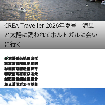
CREA Traveller 2026年夏号 海風
と太陽に誘われてポルトガルに会い
に行く
リスボンの絶品スイーツ「パステル・デ・ナタ」とは？ポルトガル伝統の奥深い世界へ
2026.8.8
2026.7.27
「私の祖国はポルトガル語です」国民的詩人フェルナンド・ペソアと、彼が愛した文学の街を歩く
2026.7.26
ポルトガル近海が育む極上の海の幸。キリリと冷えた白ワインと愉しむ、シーフード専門店の贅沢
2026.7.22
伝統の味をモダンに昇華。高感度な地元客が集う、リスボンの最旬ガストロノミー
2026.7.21
大航海時代の栄華から、震災、独裁、そして革命へ。ポルトガル・首都リスボンの石畳に刻まれた「歴史の光と影」
2026.7.13
エッセイ・ヤマザキマリ「慎ましくも美しき国 ポルトガル」