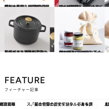
2019.11.18
目利きのCREA編集部員ながみー厳選！ 自分用にも欲しい差し入れグルメ8選
グルメ
2018.12.1
CREA編集部「贈りもの班」が推薦！ 最高の冬ギフトBEST7
ライフスタイル
2019.3.10
スタイリスト椎名直子の厳選ギフト 使ってよかったキッチン雑貨BEST7
ライフスタイル
2019.8.3
3,000円以下の絶品スイーツを厳選 DEAN & DELUCAの褒められ手土産
グルメ
FEATURE
フィーチャー記事
「星のや富士」でデジタルデトックス。冨士信仰の歴史を辿り、心身を調える。
【銀座で出合う最旬美容】美髪ケアや上質な眠