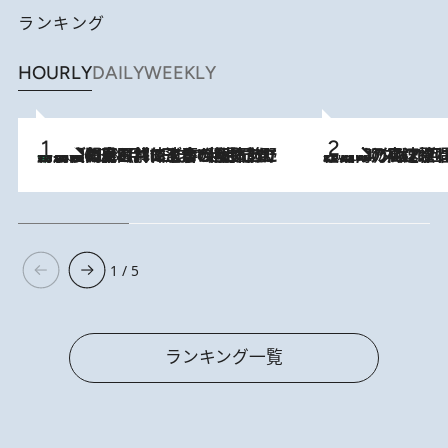
ランキング
HOURLY
DAILY
WEEKLY
「最後に見られてよかった」上野動物園の東園パンダ舎が解体前に特別公開。8月16日まで延長されたパネル展と共に辿る“半世紀”のパンダ飼育《解体工事の図面あり》
2026.8.8
2026.8.7
「湘南乃風に憧れて」観客大盛上がりの“タオル回し”に、ラッパー顔負けの高速歌唱まで…さだまさし（74）のアグレッシブすぎる現在地
1 / 5
ランキング一覧