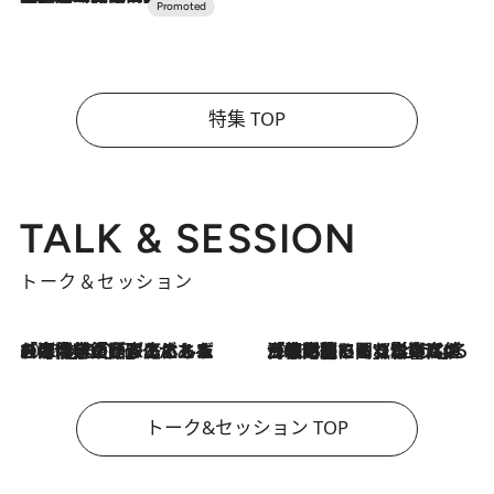
特集 TOP
TALK & SESSION
トーク＆セッション
2026.8.3
「今後値上げがあるとすれば…」「リスクがあるのは今年の冬」エネルギー専門家が語る、ホルムズ海峡封鎖が家庭にもたらす“ある心配”
2026.8.3
「住宅建てられない…」「サーチャージ料の高値が続いている」ホルムズ海峡封鎖による影響はいつまで続く？《エネルギー専門家に聞く“どうなる日本の暮らし”》
トーク&セッション TOP