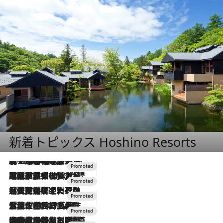
新着トピックス Hoshino Resorts
2026.8.7
【トンボの足水浴】ヒノキの香りに包まれて涼感マックス！約13℃の湧水かけ流しを避暑地「星野温泉 トンボの湯」で体験
2026.7.31
【ホテル帰省】という選択肢をOMOが提案。家族とほどよい距離を保つには「昼は実家、夜は気兼ねなくホテルで！」
2026.7.24
【夏限定ディナーコース】旬を迎える稚鮎や花ズッキーニなどをイタリア・トスカーナの郷土料理の手法で満喫！
2026.7.17
「土佐和ハーブかき氷」がOMO7高知に登場！生姜、山椒、大葉など目にも舌にも涼を呼ぶ郷土の味
2026.7.10
NEW OPEN！【界 草津】名湯の地に誕生。趣の異なる2種の温泉と上州ならではの会席・蕎麦割烹など美食を味わう究極の癒やし旅