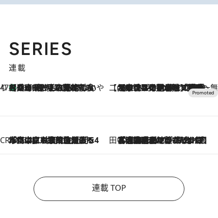
SERIES
連載
47都道府県の手みやげ ひんやりスイーツで夏を満喫
【兵庫県】この夏絶対食べたい 冷やしておいしいおやつ3選 淡路島の恵みをジェラートに集約
2026.8.8
【CREA×星野リゾート】唯一無二。癒しと発見が待つ場所へ
2026.8.7
【トンボの足水浴】ヒノキの香りに包まれて涼感マックス！約13℃の湧水かけ流しを避暑地「星野温泉 トンボの湯」で体験
CREA'S CHOICE
2026.8.7
「立川にも歌舞伎があるんだよ」 片岡仁左衛門・市川中車ら豪華座組みで4年目の立川立飛歌舞伎へ
田中稲の勝手に再ブーム
2026.8.7
「湘南乃風に憧れて」観客大盛上がりの“タオル回し”に、ラッパー顔負けの高速歌唱まで…さだまさし（74）のアグレッシブすぎる現在地
連載 TOP