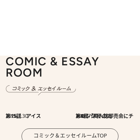
COMIC & ESSAY
ROOM
2026.7.30
第15話 アイス
2026.7.30
第8回「同人誌即売会にチャレンジ その2」
コミック＆エッセイルームTOP