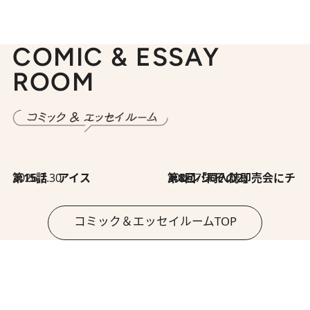
COMIC & ESSAY
ROOM
2026.7.30
第15話 アイス
2026.7.30
第8回「同人誌即売会にチャレンジ その2」
コミック＆エッセイルームTOP