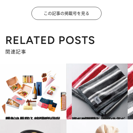
この記事の掲載号を見る
RELATED POSTS
関連記事
2019.11.18
目利きのCREA編集部員ながみー厳選！ 自分用にも欲しい差し入れグルメ8選
グルメ
2018.12.1
CREA編集部「贈りもの班」が推薦！ 最高の冬ギフトBEST7
ライフスタイル