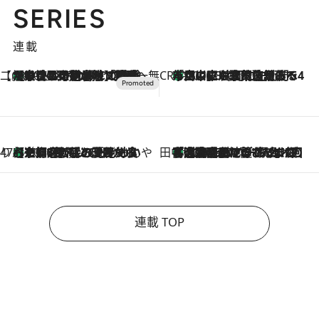
SERIES
連載
【CREA×星野リゾート】唯一無二。癒しと発見が待つ場所へ
【トンボの足水浴】ヒノキの香りに包まれて涼感マックス！約13℃の湧水かけ流しを避暑地「星野温泉 トンボの湯」で体験
2026.8.7
CREA'S CHOICE
「立川にも歌舞伎があるんだよ」 片岡仁左衛門・市川中車ら豪華座組みで4年目の立川立飛歌舞伎へ
2026.8.7
47都道府県の手みやげ ひんやりスイーツで夏を満喫
【京都府】この夏絶対食べたい 冷やしておいしいおやつ3選 ひと口目から心を掴む新緑のテリーヌ
2026.8.7
田中稲の勝手に再ブーム
「湘南乃風に憧れて」観客大盛上がりの“タオル回し”に、ラッパー顔負けの高速歌唱まで…さだまさし（74）のアグレッシブすぎる現在地
2026.8.7
連載 TOP