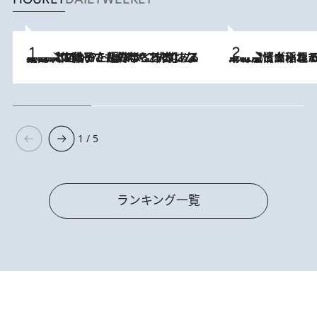
2026.8.5
【阿川佐和子さんの年とる力】なぜ70代で始めた趣味は“こんなに楽しい”のか？ ピアノ、俳句…スランプに陥っても続けられる“ある秘訣”とは
2026.8.5
下町風情あふれる台北屈指の人気エリア・大稲埕でセンスのいい台湾土産《ヴィン
1 / 5
ランキング一覧