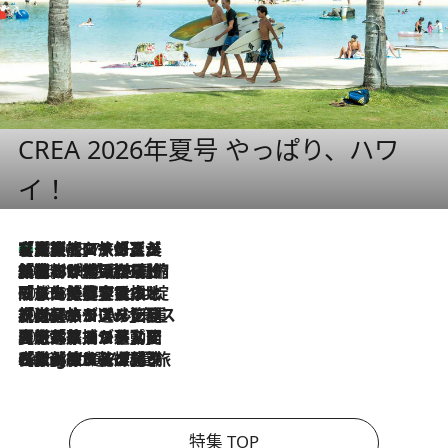
CREA 2026年夏号 やっぱり、ハワ
イ！
【厳選旅コスメ】「多機能アイテムがメイン！」旅好き美容エディターが選んだ夏旅ベストコスメを発表【Mサイズジップ】
2026.8.7
2026.8.6
「荷物が増えるほど旅ストレスは増す」美容ジャーナリストがたどり着いた最終結論。“化粧品を劇的に減らす”感動の凝縮美容とは
2026.8.6
「旅先には金髪ウィッグを持参」日本と同じメイクでは損してる!? 美容ジャーナリストが提案する“掟破りの旅美容”とは
2026.8.6
【厳選旅コスメ】「身軽さ＆UV対策重視！」ヘアアーティストshucoが選んだ夏旅ベストコスメを発表【Mサイズジップ】
2026.8.5
【厳選旅コスメ】国内をあちこち移動する河井菜摘が選んだ夏旅ベストコスメ発表！「リラックスアイテムはマスト」【Mサイズジップ】
2026.8.4
【厳選旅コスメ】「紫外線＆乾燥対策しながらメイク感も！」ヘア＆メイクGeorgeが選んだ夏旅ベストコスメを発表！【Mサイズジップ】
特集 TOP