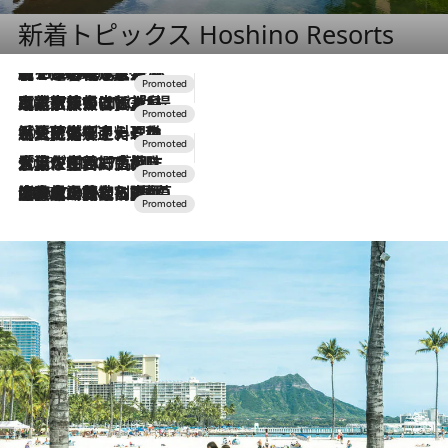
新着トピックス Hoshino Resorts
【トンボの足水浴】ヒノキの香りに包まれて涼感マックス！約13℃の湧水かけ流しを避暑地「星野温泉 トンボの湯」で体験
2026.8.7
2026.7.31
【ホテル帰省】という選択肢をOMOが提案。家族とほどよい距離を保つには「昼は実家、夜は気兼ねなくホテルで！」
2026.7.24
【夏限定ディナーコース】旬を迎える稚鮎や花ズッキーニなどをイタリア・トスカーナの郷土料理の手法で満喫！
2026.7.17
「土佐和ハーブかき氷」がOMO7高知に登場！生姜、山椒、大葉など目にも舌にも涼を呼ぶ郷土の味
2026.7.10
NEW OPEN！【界 草津】名湯の地に誕生。趣の異なる2種の温泉と上州ならではの会席・蕎麦割烹など美食を味わう究極の癒やし旅