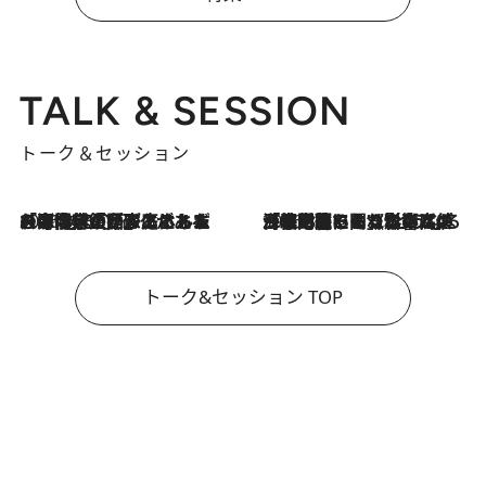
TALK & SESSION
トーク＆セッション
2026.8.3
「今後値上げがあるとすれば…」「リスクがあるのは今年の冬」エネルギー専門家が語る、ホルムズ海峡封鎖が家庭にもたらす“ある心配”
2026.8.3
「住宅建てられない…」「サーチャージ料の高値が続いている」ホルムズ海峡封鎖による影響はいつまで続く？《エネルギー専門家に聞く“どうなる日本の暮らし”》
トーク&セッション TOP