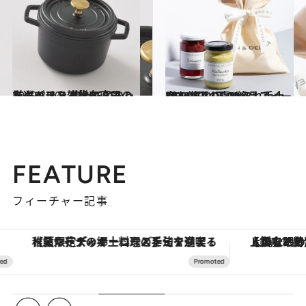
2019.3.10
スタイリスト椎名直子の厳選ギフト 使ってよかったキッチン雑貨BEST7
ライフスタイル
2019.8.3
3,000円以下の絶品スイーツを厳選 DEAN & DELUCAの褒められ手土産
グルメ
FEATURE
フィーチャー記事
【夏限定ディナーコース】旬を迎える稚鮎や花ズッキーニなどをイタリア・トスカーナの郷土料理の手法で満喫！
【銀座で出合う最旬美容】美髪ケアや上質な眠