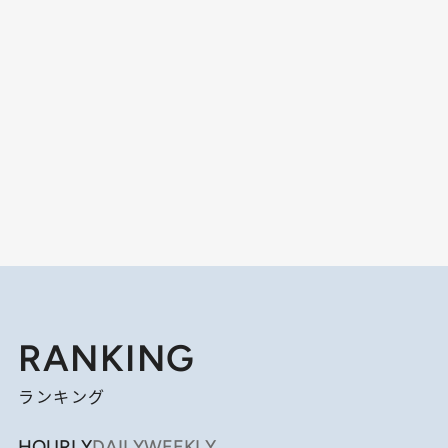
RANKING
ランキング
HOURLY
DAILY
WEEKLY