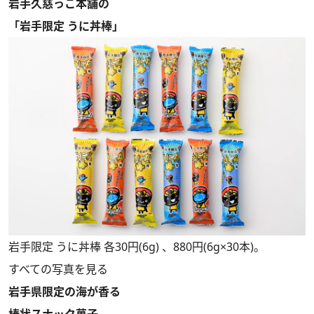
岩手久慈っこ本舗の
「岩手限定 うに丼棒」
岩手限定 うに丼棒 各30円(6g) 、880円(6g×30本)。
すべての写真を見る
岩手県限定の海が香る
棒状スナック菓子