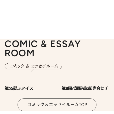
COMIC & ESSAY
ROOM
2026.7.30
第15話 アイス
2026.7.30
第8回「同人誌即売会にチャレンジ その2」
コミック＆エッセイルームTOP