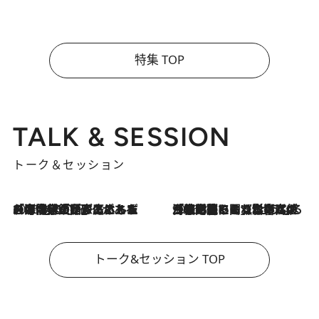
特集 TOP
TALK & SESSION
トーク＆セッション
2026.8.3
「今後値上げがあるとすれば…」「リスクがあるのは今年の冬」エネルギー専門家が語る、ホルムズ海峡封鎖が家庭にもたらす“ある心配”
2026.8.3
「住宅建てられない…」「サーチャージ料の高値が続いている」ホルムズ海峡封鎖による影響はいつまで続く？《エネルギー専門家に聞く“どうなる日本の暮らし”》
トーク&セッション TOP