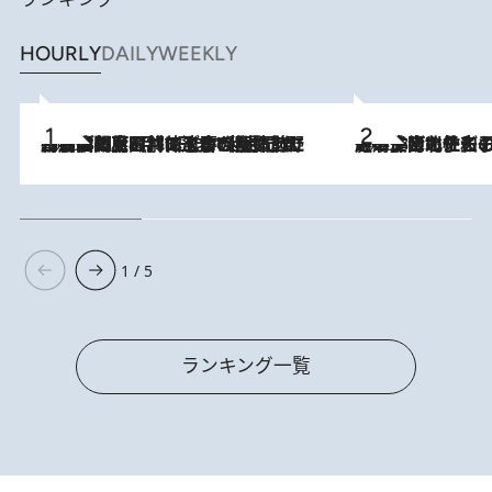
HOURLY
DAILY
WEEKLY
2026.8.8
「最後に見られてよかった」上野動物園の東園パンダ舎が解体前に特別公開。8月16日まで延長されたパネル展と共に辿る“半世紀”のパンダ飼育《解体工事の図面あり》
2026.8.3
《「文士の子ども被害者の会」発足！》阿川佐和子（72）が語る遠藤周作に北杜夫、劇作家・矢代静一の子どもたちの“文豪プライベート事件簿”
1 / 5
ランキング一覧