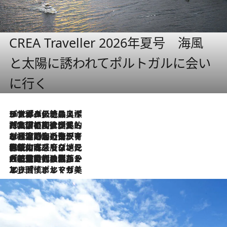
CREA Traveller 2026年夏号 海風
と太陽に誘われてポルトガルに会い
に行く
2026.8.8
リスボンの絶品スイーツ「パステル・デ・ナタ」とは？ポルトガル伝統の奥深い世界へ
2026.7.27
「私の祖国はポルトガル語です」国民的詩人フェルナンド・ペソアと、彼が愛した文学の街を歩く
2026.7.26
ポルトガル近海が育む極上の海の幸。キリリと冷えた白ワインと愉しむ、シーフード専門店の贅沢
2026.7.22
伝統の味をモダンに昇華。高感度な地元客が集う、リスボンの最旬ガストロノミー
2026.7.21
大航海時代の栄華から、震災、独裁、そして革命へ。ポルトガル・首都リスボンの石畳に刻まれた「歴史の光と影」
2026.7.13
エッセイ・ヤマザキマリ「慎ましくも美しき国 ポルトガル」