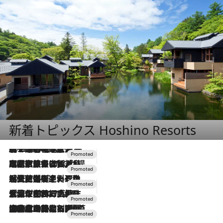
新着トピックス Hoshino Resorts
2026.8.7
【トンボの足水浴】ヒノキの香りに包まれて涼感マックス！約13℃の湧水かけ流しを避暑地「星野温泉 トンボの湯」で体験
2026.7.31
【ホテル帰省】という選択肢をOMOが提案。家族とほどよい距離を保つには「昼は実家、夜は気兼ねなくホテルで！」
2026.7.24
【夏限定ディナーコース】旬を迎える稚鮎や花ズッキーニなどをイタリア・トスカーナの郷土料理の手法で満喫！
2026.7.17
「土佐和ハーブかき氷」がOMO7高知に登場！生姜、山椒、大葉など目にも舌にも涼を呼ぶ郷土の味
2026.7.10
NEW OPEN！【界 草津】名湯の地に誕生。趣の異なる2種の温泉と上州ならではの会席・蕎麦割烹など美食を味わう究極の癒やし旅