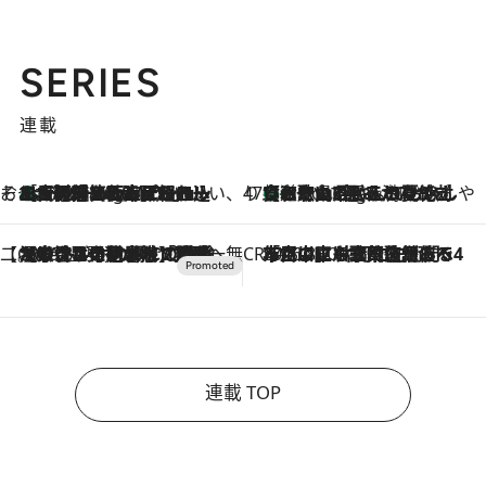
SERIES
連載
そおだよおこの関西おいしい、おやつ紀行
［大阪府箕面市］一皿一皿目の前で仕上げられる、料理を巧みに組み込んだアシェットデセールコース「ミチル アシェット デセール（Michiru assiette dessert）」
1 Hour Ago
47都道府県の手みやげ ひんやりスイーツで夏を満喫
【和歌山県】この夏絶対食べたい 冷やしておいしいおやつ3選 みかんがごろっと丸ごと入ったジュレ
1 Hour Ago
【CREA×星野リゾート】唯一無二。癒しと発見が待つ場所へ
2026.8.7
【トンボの足水浴】ヒノキの香りに包まれて涼感マックス！約13℃の湧水かけ流しを避暑地「星野温泉 トンボの湯」で体験
CREA'S CHOICE
2026.8.7
「立川にも歌舞伎があるんだよ」 片岡仁左衛門・市川中車ら豪華座組みで4年目の立川立飛歌舞伎へ
連載 TOP