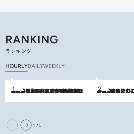
RANKING
ランキング
HOURLY
DAILY
WEEKLY
2026.8.8
「最後に見られてよかった」上野動物園の東園パンダ舎が解体前に特別公開。8月16日まで延長されたパネル展と共に辿る“半世紀”のパンダ飼育《解体工事の図面あり》
2026.8.3
《「文士の子ども被害者の会」発足！》阿川佐和子（72）が語る遠藤周作に北杜夫、劇作家・矢代静一の子どもたちの“文豪プライベート事件簿”
1 / 5