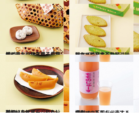
2011.12.2
地ビールや焼き菓子で信州の豊かさを享受：長野
グルメ
2011.12.2
わさびや日本茶など滋味溢れる特産品：静岡
グルメ
2011.12.2
鵜飼いをイメージした鮎形の岐阜銘菓を：岐阜
グルメ
2011.8.22
フルーツ王国を代表する極ウマのももジュース：山梨
グルメ