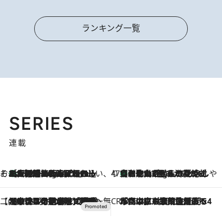
ランキング一覧
SERIES
連載
そおだよおこの関西おいしい、おやつ紀行
［大阪府箕面市］一皿一皿目の前で仕上げられる、料理を巧みに組み込んだアシェットデセールコース「ミチル アシェット デセール（Michiru assiette dessert）」
1 Hour Ago
47都道府県の手みやげ ひんやりスイーツで夏を満喫
【和歌山県】この夏絶対食べたい 冷やしておいしいおやつ3選 みかんがごろっと丸ごと入ったジュレ
1 Hour Ago
【CREA×星野リゾート】唯一無二。癒しと発見が待つ場所へ
2026.8.7
【トンボの足水浴】ヒノキの香りに包まれて涼感マックス！約13℃の湧水かけ流しを避暑地「星野温泉 トンボの湯」で体験
CREA'S CHOICE
2026.8.7
「立川にも歌舞伎があるんだよ」 片岡仁左衛門・市川中車ら豪華座組みで4年目の立川立飛歌舞伎へ