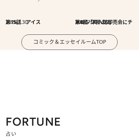
2026.7.30
第15話 アイス
2026.7.30
第8回「同人誌即売会にチャレンジ その2」
コミック＆エッセイルームTOP
FORTUNE
占い