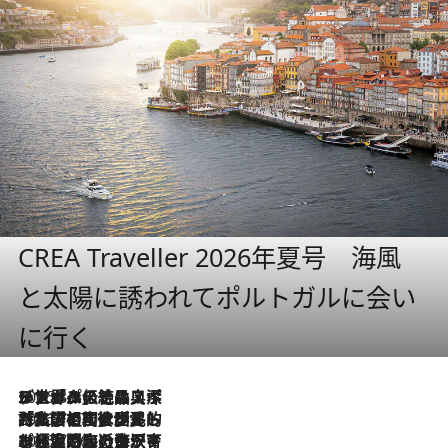
CREA Traveller 2026年夏号 海風
と太陽に誘われてポルトガルに会い
に行く
2026.8.8
リスボンの絶品スイーツ「パステル・デ・ナタ」とは？ポルトガル伝統の奥深い世界へ
2026.7.27
「私の祖国はポルトガル語です」国民的詩人フェルナンド・ペソアと、彼が愛した文学の街を歩く
2026.7.26
ポルトガル近海が育む極上の海の幸。キリリと冷えた白ワインと愉しむ、シーフード専門店の贅沢