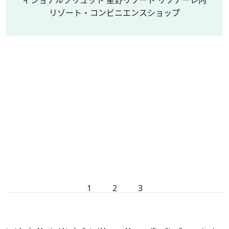
ィショナルブリュット 星野リゾート リゾナーレ内
リゾート・コンビニエンスショップ
1
2
3