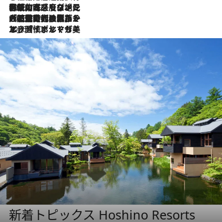
2026.7.22
伝統の味をモダンに昇華。高感度な地元客が集う、リスボンの最旬ガストロノミー
2026.7.21
大航海時代の栄華から、震災、独裁、そして革命へ。ポルトガル・首都リスボンの石畳に刻まれた「歴史の光と影」
2026.7.13
エッセイ・ヤマザキマリ「慎ましくも美しき国 ポルトガル」
新着トピックス Hoshino Resorts