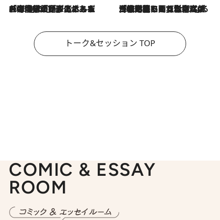
2026.8.3
「今後値上げがあるとすれば…」「リスクがあるのは今年の冬」エネルギー専門家が語る、ホルムズ海峡封鎖が家庭にもたらす“ある心配”
2026.8.3
「住宅建てられない…」「サーチャージ料の高値が続いている」ホルムズ海峡封鎖による影響はいつまで続く？《エネルギー専門家に聞く“どうなる日本の暮らし”》
トーク&セッション TOP
COMIC & ESSAY
ROOM