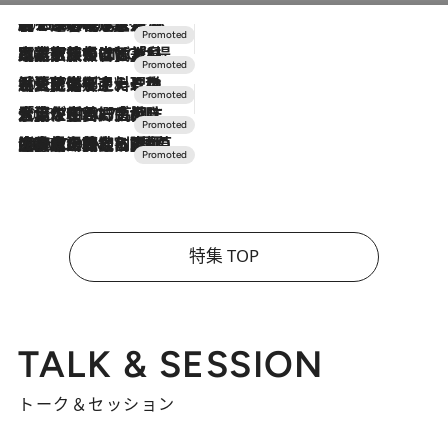
2026.8.7
【トンボの足水浴】ヒノキの香りに包まれて涼感マックス！約13℃の湧水かけ流しを避暑地「星野温泉 トンボの湯」で体験
2026.7.31
【ホテル帰省】という選択肢をOMOが提案。家族とほどよい距離を保つには「昼は実家、夜は気兼ねなくホテルで！」
2026.7.24
【夏限定ディナーコース】旬を迎える稚鮎や花ズッキーニなどをイタリア・トスカーナの郷土料理の手法で満喫！
2026.7.17
「土佐和ハーブかき氷」がOMO7高知に登場！生姜、山椒、大葉など目にも舌にも涼を呼ぶ郷土の味
2026.7.10
NEW OPEN！【界 草津】名湯の地に誕生。趣の異なる2種の温泉と上州ならではの会席・蕎麦割烹など美食を味わう究極の癒やし旅
特集 TOP
TALK & SESSION
トーク＆セッション