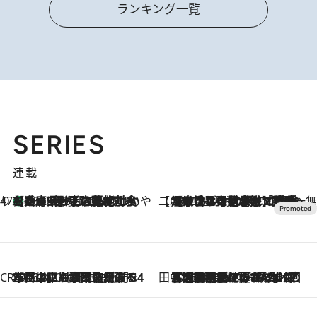
ランキング一覧
SERIES
連載
47都道府県の手みやげ ひんやりスイーツで夏を満喫
【兵庫県】この夏絶対食べたい 冷やしておいしいおやつ3選 淡路島の恵みをジェラートに集約
2026.8.8
【CREA×星野リゾート】唯一無二。癒しと発見が待つ場所へ
2026.8.7
【トンボの足水浴】ヒノキの香りに包まれて涼感マックス！約13℃の湧水かけ流しを避暑地「星野温泉 トンボの湯」で体験
CREA'S CHOICE
2026.8.7
「立川にも歌舞伎があるんだよ」 片岡仁左衛門・市川中車ら豪華座組みで4年目の立川立飛歌舞伎へ
田中稲の勝手に再ブーム
2026.8.7
「湘南乃風に憧れて」観客大盛上がりの“タオル回し”に、ラッパー顔負けの高速歌唱まで…さだまさし（74）のアグレッシブすぎる現在地