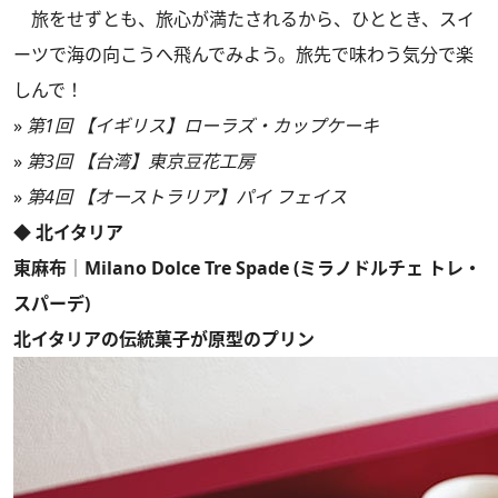
旅をせずとも、旅心が満たされるから、ひととき、スイ
ーツで海の向こうへ飛んでみよう。旅先で味わう気分で楽
しんで！
»
第1回 【イギリス】ローラズ・カップケーキ
»
第3回 【台湾】東京豆花工房
»
第4回 【オーストラリア】パイ フェイス
◆ 北イタリア
東麻布│Milano Dolce Tre Spade (ミラノドルチェ トレ・
スパーデ)
北イタリアの伝統菓子が原型のプリン