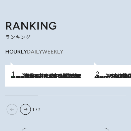
RANKING
ランキング
HOURLY
DAILY
WEEKLY
「最後に見られてよかった」上野動物園の東園パンダ舎が解体前に特別公開。8月16日まで延長されたパネル展と共に辿る“半世紀”のパンダ飼育《解体工事の図面あり》
2026.8.8
2026.8.7
「湘南乃風に憧れて」観客大盛上がりの“タオル回し”に、ラッパー顔負けの高速歌唱まで…さだまさし（74）のアグレッシブすぎる現在地
1 / 5