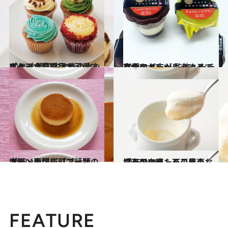
2016.2.21
ポップな見た目が可愛すぎる！ 英国生まれのカップケーキを原宿で
グルメ
2016.2.12
究極のガトーショコラで有名なお店が 監修したチョコスイーツにうっとり！
グルメ
2013.10.13
大阪・西区新町で話題のプリン専門店「プーサン」
グルメ
2013.2.19
極上の口当たりの見事なプリン奈良・天平庵の「天平の酪」
グルメ
FEATURE