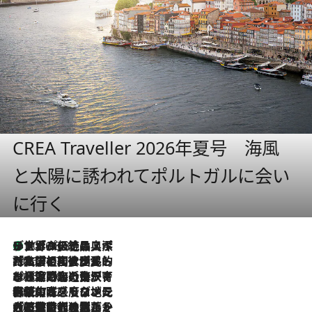
CREA Traveller 2026年夏号 海風
と太陽に誘われてポルトガルに会い
に行く
リスボンの絶品スイーツ「パステル・デ・ナタ」とは？ポルトガル伝統の奥深い世界へ
2026.8.8
2026.7.27
「私の祖国はポルトガル語です」国民的詩人フェルナンド・ペソアと、彼が愛した文学の街を歩く
2026.7.26
ポルトガル近海が育む極上の海の幸。キリリと冷えた白ワインと愉しむ、シーフード専門店の贅沢
2026.7.22
伝統の味をモダンに昇華。高感度な地元客が集う、リスボンの最旬ガストロノミー
2026.7.21
大航海時代の栄華から、震災、独裁、そして革命へ。ポルトガル・首都リスボンの石畳に刻まれた「歴史の光と影」