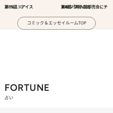
2026.7.30
第15話 アイス
2026.7.30
第8回「同人誌即売会にチャレンジ その2」
コミック＆エッセイルームTOP
FORTUNE
占い