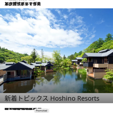
2026.7.13
エッセイ・ヤマザキマリ「慎ましくも美しき国 ポルトガル」
新着トピックス Hoshino Resorts
2026.8.7
【トンボの足水浴】ヒノキの香りに包まれて涼感マックス！約13℃の湧水かけ流しを避暑地「星野温泉 トンボの湯」で体験