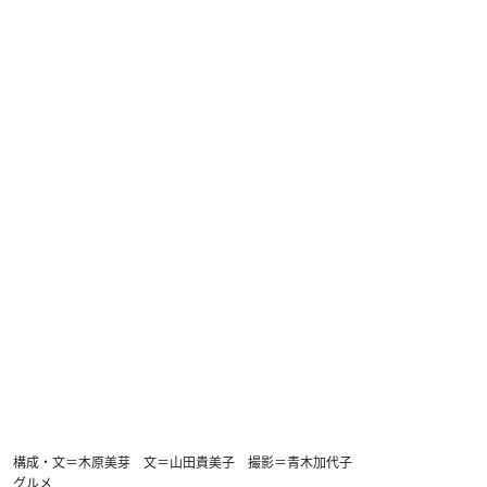
構成・文＝木原美芽 文＝山田貴美子 撮影＝青木加代子
グルメ