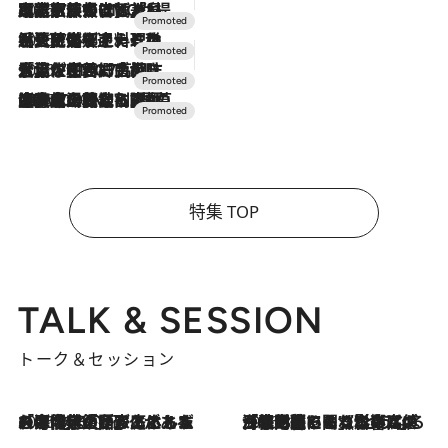
2026.7.31
【ホテル帰省】という選択肢をOMOが提案。家族とほどよい距離を保つには「昼は実家、夜は気兼ねなくホテルで！」
2026.7.24
【夏限定ディナーコース】旬を迎える稚鮎や花ズッキーニなどをイタリア・トスカーナの郷土料理の手法で満喫！
2026.7.17
「土佐和ハーブかき氷」がOMO7高知に登場！生姜、山椒、大葉など目にも舌にも涼を呼ぶ郷土の味
2026.7.10
NEW OPEN！【界 草津】名湯の地に誕生。趣の異なる2種の温泉と上州ならではの会席・蕎麦割烹など美食を味わう究極の癒やし旅
特集 TOP
TALK & SESSION
トーク＆セッション
2026.8.3
「今後値上げがあるとすれば…」「リスクがあるのは今年の冬」エネルギー専門家が語る、ホルムズ海峡封鎖が家庭にもたらす“ある心配”
2026.8.3
「住宅建てられない…」「サーチャージ料の高値が続いている」ホルムズ海峡封鎖による影響はいつまで続く？《エネルギー専門家に聞く“どうなる日本の暮らし”》