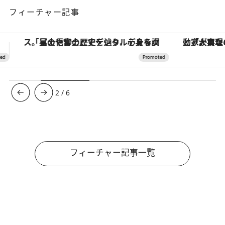
フィーチャー記事
「大事なのは地域の意識を変えること」。ロレックス賞受賞の自然保護活動家が実現させたナイジェリアの自然環境の復活
ヴァシュロン・コンスタンタン
3
/
6
フィーチャー記事一覧