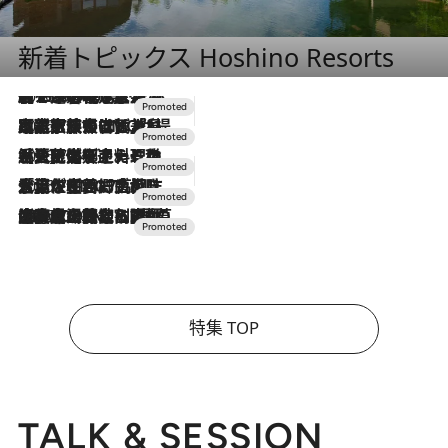
新着トピックス Hoshino Resorts
2026.8.7
【トンボの足水浴】ヒノキの香りに包まれて涼感マックス！約13℃の湧水かけ流しを避暑地「星野温泉 トンボの湯」で体験
2026.7.31
【ホテル帰省】という選択肢をOMOが提案。家族とほどよい距離を保つには「昼は実家、夜は気兼ねなくホテルで！」
2026.7.24
【夏限定ディナーコース】旬を迎える稚鮎や花ズッキーニなどをイタリア・トスカーナの郷土料理の手法で満喫！
2026.7.17
「土佐和ハーブかき氷」がOMO7高知に登場！生姜、山椒、大葉など目にも舌にも涼を呼ぶ郷土の味
2026.7.10
NEW OPEN！【界 草津】名湯の地に誕生。趣の異なる2種の温泉と上州ならではの会席・蕎麦割烹など美食を味わう究極の癒やし旅
特集 TOP
TALK & SESSION