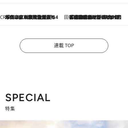
CREA'S CHOICE
2026.8.7
「立川にも歌舞伎があるんだよ」 片岡仁左衛門・市川中車ら豪華座組みで4年目の立川立飛歌舞伎へ
田中稲の勝手に再ブーム
2026.8.7
「湘南乃風に憧れて」観客大盛上がりの“タオル回し”に、ラッパー顔負けの高速歌唱まで…さだまさし（74）のアグレッシブすぎる現在地
連載 TOP
SPECIAL
特集