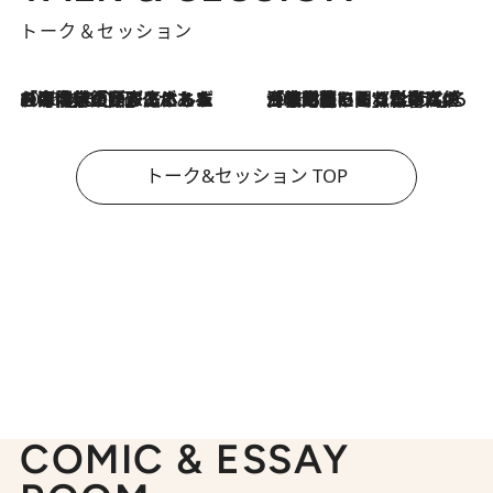
トーク＆セッション
2026.8.3
「今後値上げがあるとすれば…」「リスクがあるのは今年の冬」エネルギー専門家が語る、ホルムズ海峡封鎖が家庭にもたらす“ある心配”
2026.8.3
「住宅建てられない…」「サーチャージ料の高値が続いている」ホルムズ海峡封鎖による影響はいつまで続く？《エネルギー専門家に聞く“どうなる日本の暮らし”》
トーク&セッション TOP
COMIC & ESSAY