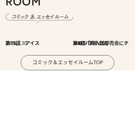
ROOM
2026.7.30
第15話 アイス
2026.7.30
第8回「同人誌即売会にチャレンジ その2」
コミック＆エッセイルームTOP