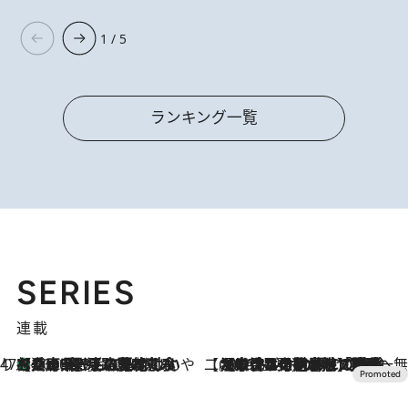
1 / 5
ランキング一覧
SERIES
連載
47都道府県の手みやげ ひんやりスイーツで夏を満喫
【兵庫県】この夏絶対食べたい 冷やしておいしいおやつ3選 淡路島の恵みをジェラートに集約
2026.8.8
【CREA×星野リゾート】唯一無二。癒しと発見が待つ場所へ
2026.8.7
【トンボの足水浴】ヒノキの香りに包まれて涼感マックス！約13℃の湧水かけ流しを避暑地「星野温泉 トンボの湯」で体験