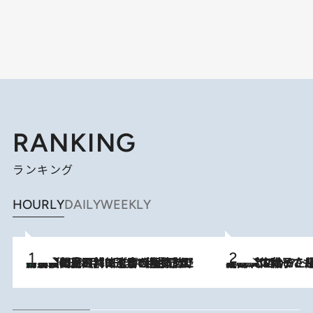
RANKING
ランキング
HOURLY
DAILY
WEEKLY
「最後に見られてよかった」上野動物園の東園パンダ舎が解体前に特別公開。8月16日まで延長されたパネル展と共に辿る“半世紀”のパンダ飼育《解体工事の図面あり》
2026.8.8
2026.8.5
【阿川佐和子さんの年とる力】なぜ70代で始めた趣味は“こんなに楽しい”のか？ ピアノ、俳句…スランプに陥っても続けられる“ある秘訣”とは