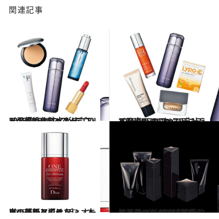
関連記事
2015.11.18
2015CREAのベストコスメ発表！(1) コスメデコルテの超絶化粧水がすごい
ビューティ＆ヘルス
2015.11.20
2015CREAのベストコスメ発表！(2) すべてを叶えるTHREEのファンデ
ビューティ＆ヘルス
2015.5.1
白いばかりではない、本当の美肌へ導く ディオールの最新アイテム
ビューティ＆ヘルス
2015.9.7
エイジングケアに革新的な進化 ポーラB.A ついに辿り着いた“立体艶”感
ビューティ＆ヘルス