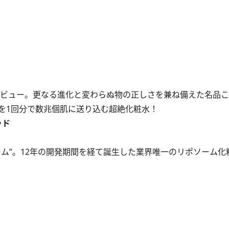
デビュー。更なる進化と変わらぬ物の正しさを兼ね備えた名品
を1回分で数兆個肌に送り込む超絶化粧水！
ッド
ム”。12年の開発期間を経て誕生した業界唯一のリポソーム化