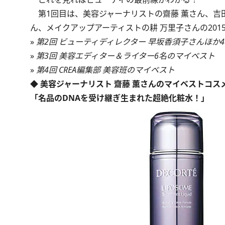
第1回目は、美容ジャーナリストの齋藤 薫さん、吉田
ん、メイクアップアーティストの耕 万里子さんの20
»
第2回 ビューティディレクター 早坂香須子さんほか
»
第3回 美容エディター＆ライター6名のマイベスト
»
第4回 CREA編集部 美容班のマイベスト
◆ 美容ジャーナリスト 齋藤 薫さんのマイベストコス
「名品のDNAを受け継ぎ生まれた超絶化粧水！」