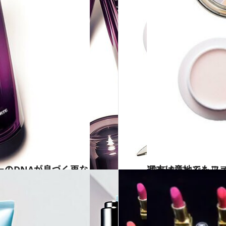
2015.9.12
週末は意地でもファ
ビューティ＆ヘル