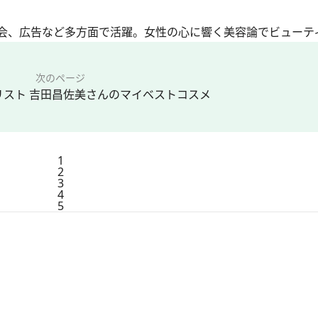
会、広告など多方面で活躍。女性の心に響く美容論でビューテ
次のページ
リスト 吉田昌佐美さんのマイベストコスメ
1
2
3
4
5