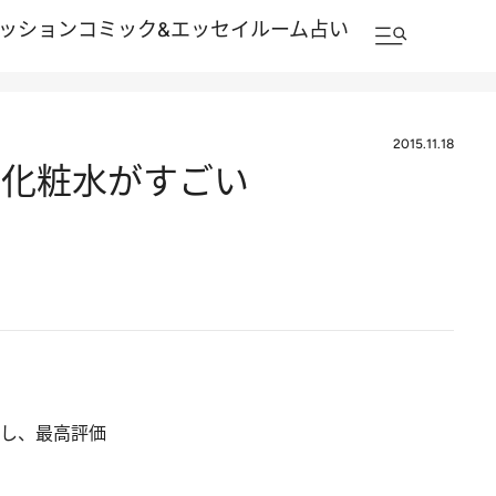
ッション
コミック&エッセイルーム
占い
2015.11.18
超絶化粧水がすごい
票し、最高評価