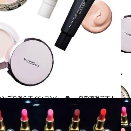
ンデを塗らず CC+コンシーラー+白粉で過ごす！
ス