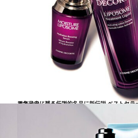
2015.9.2
コスメ史に残る伝説的名品に新伝説 ベストセラーのDNAが息づく更なる名品
ビューティ＆ヘルス