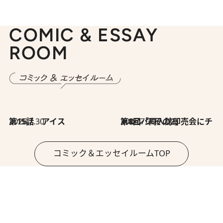
COMIC & ESSAY
ROOM
2026.7.30
第15話 アイス
2026.7.30
第8回「同人誌即売会にチャレンジ その2」
コミック＆エッセイルームTOP