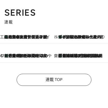
SERIES
連載
工藤まやのおもてなしハワイ
【ハワイ土産】ローカルの絶大な支持で復活！ 絶品の幻クッキー《元ファンの日本人女性が受け継いだ名店》
2026.8.6
ハワイ賢者 リサのお気に入りリスト
あの伝説の限定トートも！ リニューアルした「ディーン＆デルーカ ハワイ」で必須のお土産8選
2026.8.6
47都道府県の手みやげ ひんやりスイーツで夏を満喫
【三重県】この夏絶対食べたい 冷やしておいしいおやつ3選 お餅×アイスの新感覚スイーツ
2026.8.6
齋藤 薫 美容脳ルネサンス
「荷物が増えるほど旅ストレスは増す」美容ジャーナリストがたどり着いた最終結論。“化粧品を劇的に減らす”感動の凝縮美容とは
2026.8.6
連載 TOP