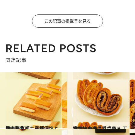
この記事の掲載号を見る
RELATED POSTS
関連記事
2011.11.7
数ある京都土産は個性と味で勝負！：京都
グルメ
2011.11.28
神戸の食通に愛される 丁寧な技の逸品：兵庫
グルメ