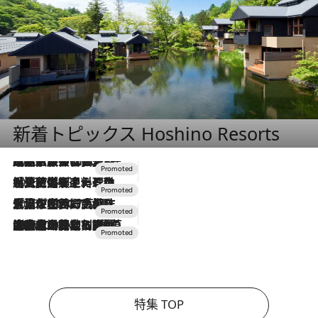
新着トピックス Hoshino Resorts
2026.7.31
【ホテル帰省】という選択肢をOMOが提案。家族とほどよい距離を保つには「昼は実家、夜は気兼ねなくホテルで！」
2026.7.24
【夏限定ディナーコース】旬を迎える稚鮎や花ズッキーニなどをイタリア・トスカーナの郷土料理の手法で満喫！
2026.7.17
「土佐和ハーブかき氷」がOMO7高知に登場！生姜、山椒、大葉など目にも舌にも涼を呼ぶ郷土の味
2026.7.10
NEW OPEN！【界 草津】名湯の地に誕生。趣の異なる2種の温泉と上州ならではの会席・蕎麦割烹など美食を味わう究極の癒やし旅
特集 TOP