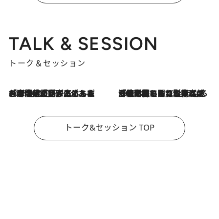
TALK & SESSION
トーク＆セッション
2026.8.3
「今後値上げがあるとすれば…」「リスクがあるのは今年の冬」エネルギー専門家が語る、ホルムズ海峡封鎖が家庭にもたらす“ある心配”
2026.8.3
「住宅建てられない…」「サーチャージ料の高値が続いている」ホルムズ海峡封鎖による影響はいつまで続く？《エネルギー専門家に聞く“どうなる日本の暮らし”》
トーク&セッション TOP