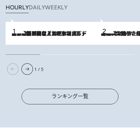
HOURLY
DAILY
WEEKLY
2026.8.5
【なぜ吉沢亮は「気配を消せる」のか？】興行収入208億の『国宝』を経て挑むミュージカル『ディア・エヴァン・ハンセン』。トップ俳優が舞台上でさらけ出した“孤独”とは
2026.8.5
【阿川佐和子さんの年とる力】なぜ70代で始めた趣味は“こんなに楽しい”のか？ ピアノ、俳句…スランプに陥っても続けられる“ある秘訣”とは
1 / 5
ランキング一覧