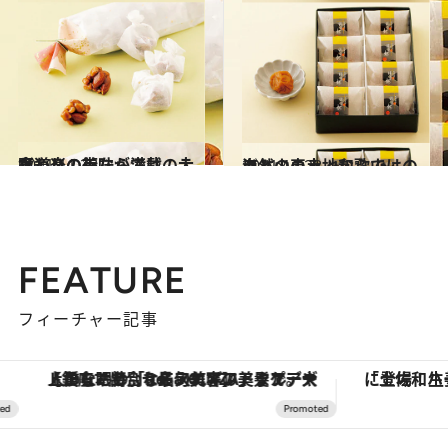
2011.11.28
食道楽の街ならではのこだわりの美味が満載：大阪
グルメ
2011.11.28
海と山の土地ならではの自然の恵み：和歌山
グルメ
FEATURE
フィーチャー記事
【銀座で出合う最旬美容】美髪ケアや上質な眠り…セルフケアのアップデートから、特別な名入れギフトまで。大人のための「ReFa GINZA」クルーズ