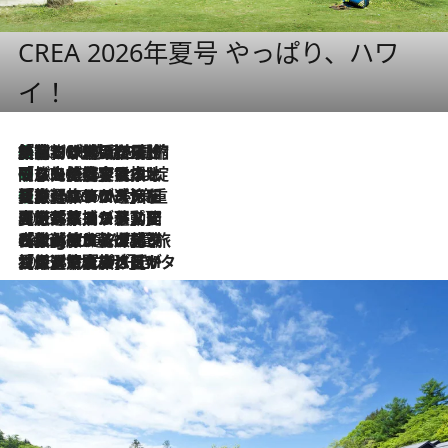
CREA 2026年夏号 やっぱり、ハワ
イ！
「荷物が増えるほど旅ストレスは増す」美容ジャーナリストがたどり着いた最終結論。“化粧品を劇的に減らす”感動の凝縮美容とは
2026.8.6
「旅先には金髪ウィッグを持参」日本と同じメイクでは損してる!? 美容ジャーナリストが提案する“掟破りの旅美容”とは
2026.8.6
【厳選旅コスメ】「身軽さ＆UV対策重視！」ヘアアーティストshucoが選んだ夏旅ベストコスメを発表【Mサイズジップ】
2026.8.6
2026.8.5
【厳選旅コスメ】国内をあちこち移動する河井菜摘が選んだ夏旅ベストコスメ発表！「リラックスアイテムはマスト」【Mサイズジップ】
2026.8.4
【厳選旅コスメ】「紫外線＆乾燥対策しながらメイク感も！」ヘア＆メイクGeorgeが選んだ夏旅ベストコスメを発表！【Mサイズジップ】
2026.8.3
【厳選旅コスメ】「保湿もタイパ重視！」“サウナ好き”タレント清水みさとが愛用する夏旅ベストコスメを発表！【Mサイズジップ】