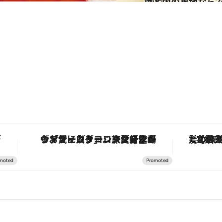
2011.11.28
海と山の土地なら
グルメ
。
ヴァシュロン・コンスタンタン「オーヴァーシーズ・オートマティック」。旅愛好家のお気に入りコレクションから、ジェンダーレスな新作が登場