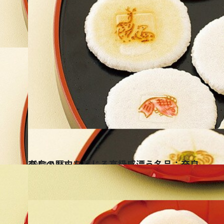
2011.11.7
奈良の歴史を感じる高級感漂う名品：奈良
グルメ