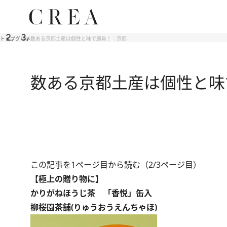
トップ
グルメ
数ある京都土産は個性と味で勝負！：京都
数ある京都土産は個性と味
この記事を1ページ目から読む（2/3ページ目）
【極上の贈り物に】
かりがねほうじ茶 「香悦」缶入
柳桜園茶舗(りゅうおうえんちゃほ)