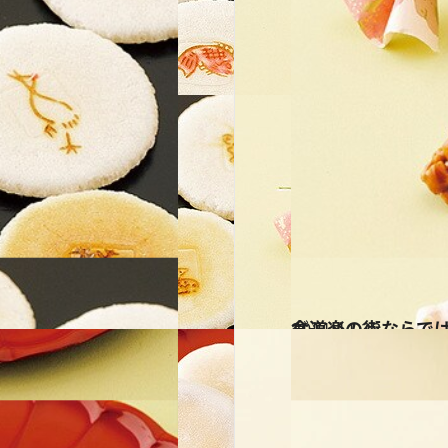
2011.11.28
食道楽の街ならで
グルメ