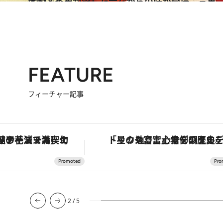
2011.11.28
太閤・秀吉が愛した昔ながらの味が登場：三重
グルメ
FEATURE
フィーチャー記事
鮎や花ズッキーニなどをイタリア・トスカーナの郷土料理の手法で満喫！
「星のや富士」でデジタルデトックス。冨士信仰の歴史を辿り、心身を調える
2
/
5