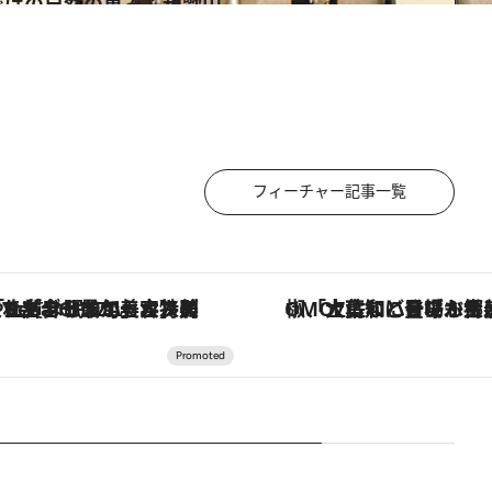
ではの自然の恵み：和歌山
フィーチャー記事一覧
【銀座で出合う最旬美容】美髪ケアや上質な眠り…セルフケアのアップデートから、特別な名入れギフトまで。大人のための「ReFa GINZA」クルーズ
「土佐和ハーブかき氷」がOMO7高知に登場！生姜、山椒、大