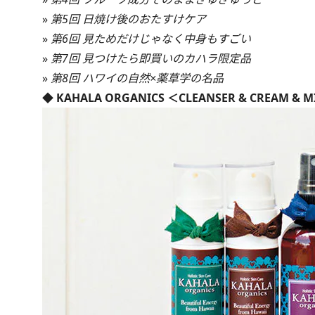
»
第5回 日焼け後のおたすけケア
»
第6回 見ためだけじゃなく中身もすごい
»
第7回 見つけたら即買いのカハラ限定品
»
第8回 ハワイの自然×薬草学の名品
◆ KAHALA ORGANICS ＜CLEANSER & CREAM & M