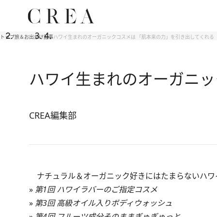
トップ
旅＆お出かけ
記事
ハワイ生まれのオーガニックコスメは 「肌本来の力」を引き出してくれる
ハワイ生まれのオーガニッ
CREA編集部
ナチュラル＆オーガニック好きにはたまらないハワ
»
第1回 ハワイラバーのご指定コスメ
»
第3回 高級オイル入りボディウォッシュ
»
第4回 フルーツ成分そのままぎゅぎゅっと