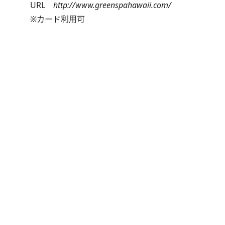
URL
http://www.greenspahawaii.com/
※カード利用可