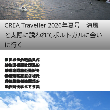
CREA Traveller 2026年夏号 海風
と太陽に誘われてポルトガルに会い
に行く
リスボンの絶品スイーツ「パステル・デ・ナタ」とは？ポルトガル伝統の奥深い世界へ
1 Hour Ago
2026.7.27
「私の祖国はポルトガル語です」国民的詩人フェルナンド・ペソアと、彼が愛した文学の街を歩く
2026.7.26
ポルトガル近海が育む極上の海の幸。キリリと冷えた白ワインと愉しむ、シーフード専門店の贅沢
2026.7.22
伝統の味をモダンに昇華。高感度な地元客が集う、リスボンの最旬ガストロノミー
2026.7.21
大航海時代の栄華から、震災、独裁、そして革命へ。ポルトガル・首都リスボンの石畳に刻まれた「歴史の光と影」
2026.7.13
エッセイ・ヤマザキマリ「慎ましくも美しき国 ポルトガル」