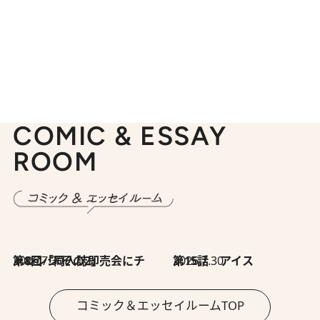
COMIC & ESSAY
ROOM
2026.7.30
第8回「同人誌即売会にチャレンジ その2」
2026.7.30
第15話 アイス
コミック＆エッセイルームTOP