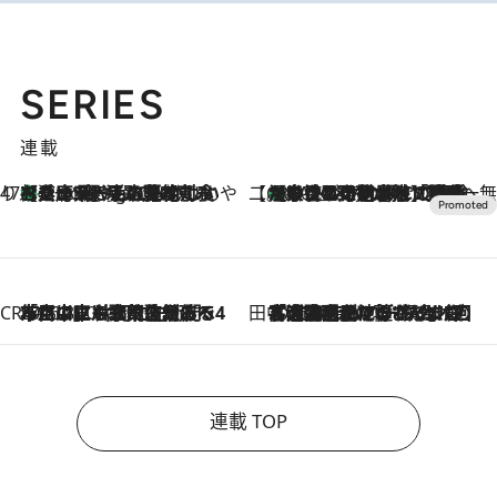
SERIES
連載
47都道府県の手みやげ ひんやりスイーツで夏を満喫
【兵庫県】この夏絶対食べたい 冷やしておいしいおやつ3選 淡路島の恵みをジェラートに集約
1 Hour Ago
【CREA×星野リゾート】唯一無二。癒しと発見が待つ場所へ
【トンボの足水浴】ヒノキの香りに包まれて涼感マックス！約13℃の湧水かけ流しを避暑地「星野温泉 トンボの湯」で体験
2026.8.7
CREA'S CHOICE
2026.8.7
「立川にも歌舞伎があるんだよ」 片岡仁左衛門・市川中車ら豪華座組みで4年目の立川立飛歌舞伎へ
田中稲の勝手に再ブーム
2026.8.7
「湘南乃風に憧れて」観客大盛上がりの“タオル回し”に、ラッパー顔負けの高速歌唱まで…さだまさし（74）のアグレッシブすぎる現在地
連載 TOP