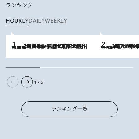
ランキング
HOURLY
DAILY
WEEKLY
【間違いのない王道・東京土産】資生堂パーラー 銀座本店でのみ出会える銘菓5選《極上プディング・濃厚チーズケーキ・ボンボンショコラほか》
2 Hours Ago
《北欧の人々の幸福度が高いのは…》元デンマーク親善大使が出会った“心が満たされる暮らし”「いいかげんにヒュッゲしなさい！」
2 Hours Ago
1 / 5
ランキング一覧