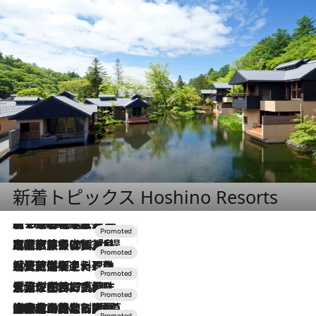
新着トピックス Hoshino Resorts
【トンボの足水浴】ヒノキの香りに包まれて涼感マックス！約13℃の湧水かけ流しを避暑地「星野温泉 トンボの湯」で体験
2026.8.7
2026.7.31
【ホテル帰省】という選択肢をOMOが提案。家族とほどよい距離を保つには「昼は実家、夜は気兼ねなくホテルで！」
2026.7.24
【夏限定ディナーコース】旬を迎える稚鮎や花ズッキーニなどをイタリア・トスカーナの郷土料理の手法で満喫！
2026.7.17
「土佐和ハーブかき氷」がOMO7高知に登場！生姜、山椒、大葉など目にも舌にも涼を呼ぶ郷土の味
2026.7.10
NEW OPEN！【界 草津】名湯の地に誕生。趣の異なる2種の温泉と上州ならではの会席・蕎麦割烹など美食を味わう究極の癒やし旅