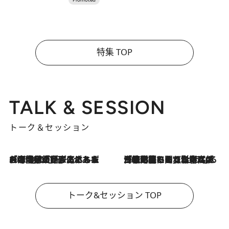
特集 TOP
TALK & SESSION
トーク＆セッション
2026.8.3
「今後値上げがあるとすれば…」「リスクがあるのは今年の冬」エネルギー専門家が語る、ホルムズ海峡封鎖が家庭にもたらす“ある心配”
2026.8.3
「住宅建てられない…」「サーチャージ料の高値が続いている」ホルムズ海峡封鎖による影響はいつまで続く？《エネルギー専門家に聞く“どうなる日本の暮らし”》
トーク&セッション TOP