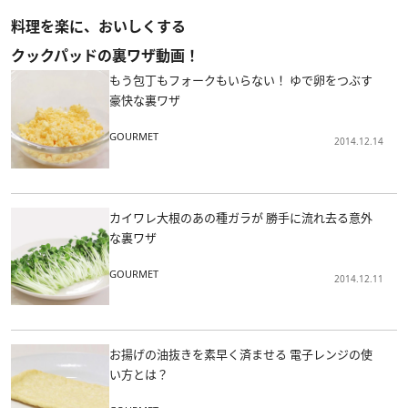
料理を楽に、おいしくする
クックパッドの裏ワザ動画！
もう包丁もフォークもいらない！ ゆで卵をつぶす
豪快な裏ワザ
GOURMET
2014.12.14
カイワレ大根のあの種ガラが 勝手に流れ去る意外
な裏ワザ
GOURMET
2014.12.11
お揚げの油抜きを素早く済ませる 電子レンジの使
い方とは？