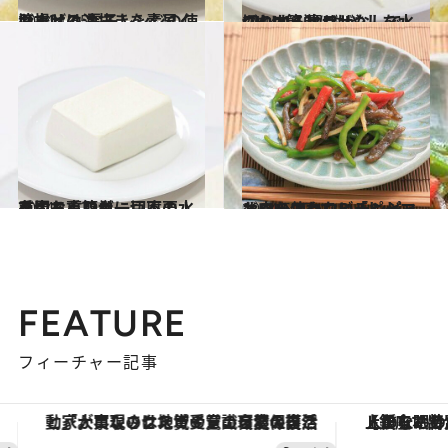
2014.12.5
お揚げの油抜きを素早く済ませる 電子レンジの使い方とは？
グルメ
2014.12.2
これからはザルなしでOK！ 簡単にもやしを水切りする裏ワザ
グルメ
2014.11.29
布巾も重しも一切不要！ 手間なく簡単に豆腐の水を切る裏ワザ
グルメ
2014.6.27
お肉を使わないチンジャオロースって？「ピーマン」のマクロビレシピ
グルメ
FEATURE
フィーチャー記事
「大事なのは地域の意識を変えること」。ロレックス賞受賞の自然保護活動家が実現させたナイジェリアの自然環境の復活
【銀座で出合う最旬美容】美髪ケアや上質な眠