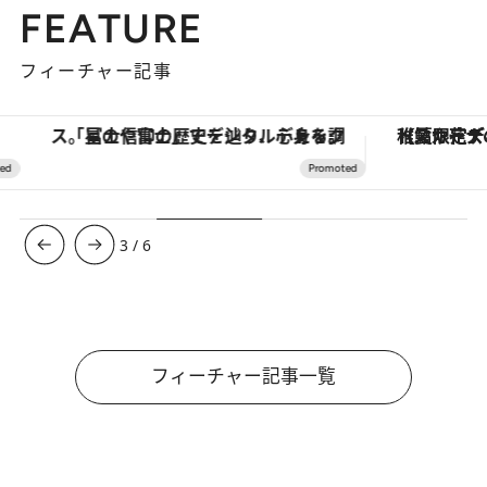
FEATURE
フィーチャー記事
「星のや富士」でデジタルデトックス。冨士信仰の歴史を辿り、心身を調える。
【夏限定ディナーコース】旬を迎
3
/
6
フィーチャー記事一覧