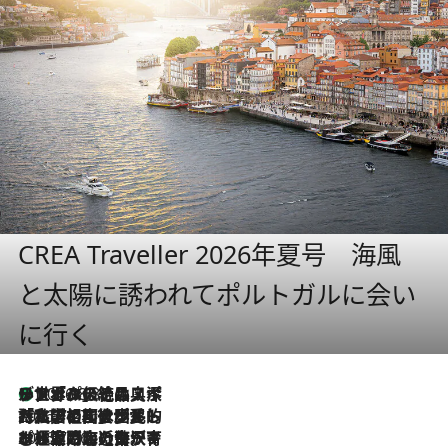
CREA Traveller 2026年夏号 海風
と太陽に誘われてポルトガルに会い
に行く
リスボンの絶品スイーツ「パステル・デ・ナタ」とは？ポルトガル伝統の奥深い世界へ
2026.8.8
2026.7.27
「私の祖国はポルトガル語です」国民的詩人フェルナンド・ペソアと、彼が愛した文学の街を歩く
2026.7.26
ポルトガル近海が育む極上の海の幸。キリリと冷えた白ワインと愉しむ、シーフード専門店の贅沢