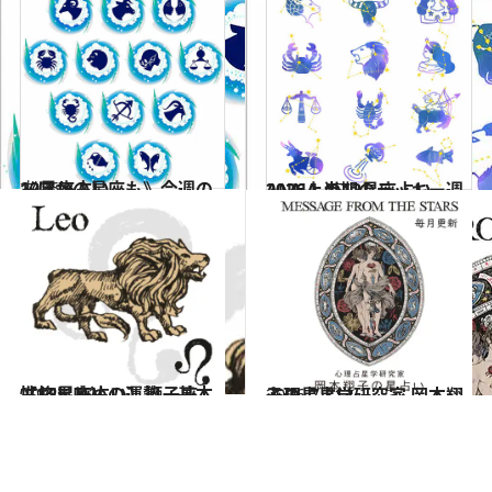
2026.8.2
《ほかの星座も》今週の12星座占い
占い
2026.1.15
ANNA.の12星座占い 2026上半期のラッキー週
2021.12.1
【12星座占い】獅子座（しし座）の運勢、基本性格まとめ
占い
2026.7.31
心理占星学研究家 岡本翔子の星占い
占い