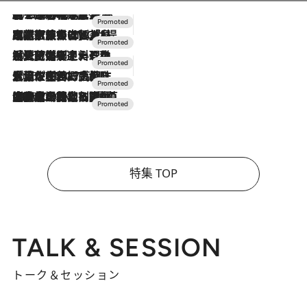
2026.8.7
【トンボの足水浴】ヒノキの香りに包まれて涼感マックス！約13℃の湧水かけ流しを避暑地「星野温泉 トンボの湯」で体験
2026.7.31
【ホテル帰省】という選択肢をOMOが提案。家族とほどよい距離を保つには「昼は実家、夜は気兼ねなくホテルで！」
2026.7.24
【夏限定ディナーコース】旬を迎える稚鮎や花ズッキーニなどをイタリア・トスカーナの郷土料理の手法で満喫！
2026.7.17
「土佐和ハーブかき氷」がOMO7高知に登場！生姜、山椒、大葉など目にも舌にも涼を呼ぶ郷土の味
2026.7.10
NEW OPEN！【界 草津】名湯の地に誕生。趣の異なる2種の温泉と上州ならではの会席・蕎麦割烹など美食を味わう究極の癒やし旅
特集 TOP
TALK & SESSION
トーク＆セッション