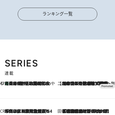
ランキング一覧
SERIES
連載
47都道府県の手みやげ ひんやりスイーツで夏を満喫
【兵庫県】この夏絶対食べたい 冷やしておいしいおやつ3選 淡路島の恵みをジェラートに集約
2026.8.8
【CREA×星野リゾート】唯一無二。癒しと発見が待つ場所へ
2026.8.7
【トンボの足水浴】ヒノキの香りに包まれて涼感マックス！約13℃の湧水かけ流しを避暑地「星野温泉 トンボの湯」で体験
CREA'S CHOICE
2026.8.7
「立川にも歌舞伎があるんだよ」 片岡仁左衛門・市川中車ら豪華座組みで4年目の立川立飛歌舞伎へ
田中稲の勝手に再ブーム
2026.8.7
「湘南乃風に憧れて」観客大盛上がりの“タオル回し”に、ラッパー顔負けの高速歌唱まで…さだまさし（74）のアグレッシブすぎる現在地