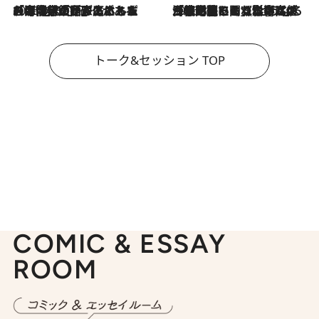
2026.8.3
「今後値上げがあるとすれば…」「リスクがあるのは今年の冬」エネルギー専門家が語る、ホルムズ海峡封鎖が家庭にもたらす“ある心配”
2026.8.3
「住宅建てられない…」「サーチャージ料の高値が続いている」ホルムズ海峡封鎖による影響はいつまで続く？《エネルギー専門家に聞く“どうなる日本の暮らし”》
トーク&セッション TOP
COMIC & ESSAY
ROOM