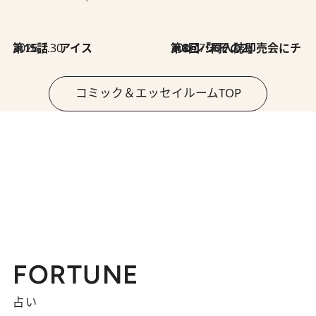
2026.7.30
第15話 アイス
2026.7.30
第8回「同人誌即売会にチャレンジ その2」
コミック＆エッセイルームTOP
FORTUNE
占い