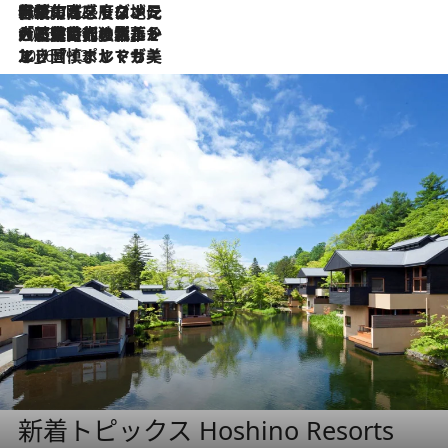
2026.7.22
伝統の味をモダンに昇華。高感度な地元客が集う、リスボンの最旬ガストロノミー
2026.7.21
大航海時代の栄華から、震災、独裁、そして革命へ。ポルトガル・首都リスボンの石畳に刻まれた「歴史の光と影」
2026.7.13
エッセイ・ヤマザキマリ「慎ましくも美しき国 ポルトガル」
新着トピックス Hoshino Resorts