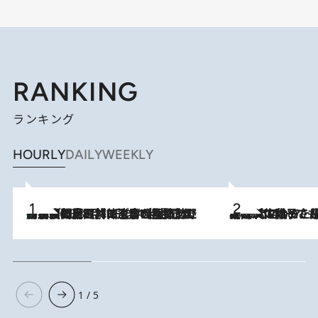
RANKING
ランキング
HOURLY
DAILY
WEEKLY
「最後に見られてよかった」上野動物園の東園パンダ舎が解体前に特別公開。8月16日まで延長されたパネル展と共に辿る“半世紀”のパンダ飼育《解体工事の図面あり》
2026.8.8
2026.8.5
【阿川佐和子さんの年とる力】なぜ70代で始めた趣味は“こんなに楽しい”のか？ ピアノ、俳句…スランプに陥っても続けられる“ある秘訣”とは
1 / 5