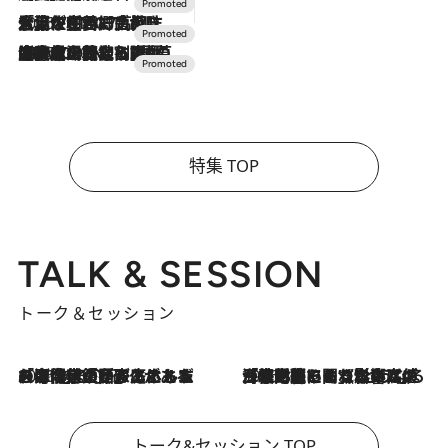
2026.7.17
「土佐和ハーブかき氷」がOMO7高知に登場！生姜、山椒、大葉など目にも舌にも涼を呼ぶ郷土の味
2026.7.10
NEW OPEN！【界 草津】名湯の地に誕生。趣の異なる2種の温泉と上州ならではの会席・蕎麦割烹など美食を味わう究極の癒やし旅
特集 TOP
TALK & SESSION
トーク＆セッション
2026.8.3
「今後値上げがあるとすれば…」「リスクがあるのは今年の冬」エネルギー専門家が語る、ホルムズ海峡封鎖が家庭にもたらす“ある心配”
2026.8.3
「住宅建てられない…」「サーチャージ料の高値が続いている」ホルムズ海峡封鎖による影響はいつまで続く？《エネルギー専門家に聞く“どうなる日本の暮らし”》
トーク&セッション TOP