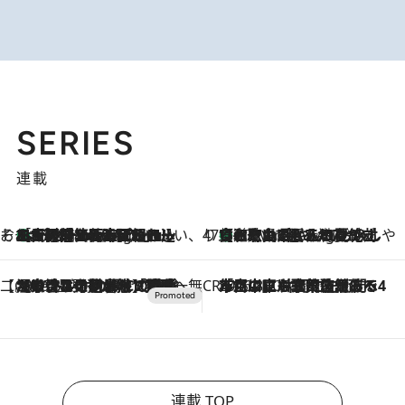
SERIES
連載
そおだよおこの関西おいしい、おやつ紀行
［大阪府箕面市］一皿一皿目の前で仕上げられる、料理を巧みに組み込んだアシェットデセールコース「ミチル アシェット デセール（Michiru assiette dessert）」
17 Minutes Ago
47都道府県の手みやげ ひんやりスイーツで夏を満喫
【和歌山県】この夏絶対食べたい 冷やしておいしいおやつ3選 みかんがごろっと丸ごと入ったジュレ
17 Minutes Ago
【CREA×星野リゾート】唯一無二。癒しと発見が待つ場所へ
2026.8.7
【トンボの足水浴】ヒノキの香りに包まれて涼感マックス！約13℃の湧水かけ流しを避暑地「星野温泉 トンボの湯」で体験
CREA'S CHOICE
2026.8.7
「立川にも歌舞伎があるんだよ」 片岡仁左衛門・市川中車ら豪華座組みで4年目の立川立飛歌舞伎へ
連載 TOP