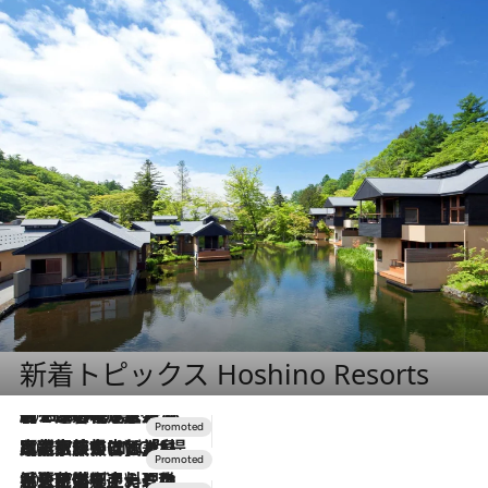
新着トピックス Hoshino Resorts
2026.8.7
【トンボの足水浴】ヒノキの香りに包まれて涼感マックス！約13℃の湧水かけ流しを避暑地「星野温泉 トンボの湯」で体験
2026.7.31
【ホテル帰省】という選択肢をOMOが提案。家族とほどよい距離を保つには「昼は実家、夜は気兼ねなくホテルで！」
2026.7.24
【夏限定ディナーコース】旬を迎える稚鮎や花ズッキーニなどをイタリア・トスカーナの郷土料理の手法で満喫！