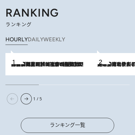
RANKING
ランキング
HOURLY
DAILY
WEEKLY
2026.8.8
「最後に見られてよかった」上野動物園の東園パンダ舎が解体前に特別公開。8月16日まで延長されたパネル展と共に辿る“半世紀”のパンダ飼育《解体工事の図面あり》
2026.8.3
《「文士の子ども被害者の会」発足！》阿川佐和子（72）が語る遠藤周作に北杜夫、劇作家・矢代静一の子どもたちの“文豪プライベート事件簿”
1 / 5
ランキング一覧