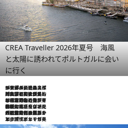
CREA Traveller 2026年夏号 海風
と太陽に誘われてポルトガルに会い
に行く
2026.8.8
リスボンの絶品スイーツ「パステル・デ・ナタ」とは？ポルトガル伝統の奥深い世界へ
2026.7.27
「私の祖国はポルトガル語です」国民的詩人フェルナンド・ペソアと、彼が愛した文学の街を歩く
2026.7.26
ポルトガル近海が育む極上の海の幸。キリリと冷えた白ワインと愉しむ、シーフード専門店の贅沢
2026.7.22
伝統の味をモダンに昇華。高感度な地元客が集う、リスボンの最旬ガストロノミー
2026.7.21
大航海時代の栄華から、震災、独裁、そして革命へ。ポルトガル・首都リスボンの石畳に刻まれた「歴史の光と影」
2026.7.13
エッセイ・ヤマザキマリ「慎ましくも美しき国 ポルトガル」