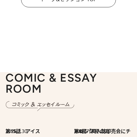
COMIC & ESSAY
ROOM
2026.7.30
第15話 アイス
2026.7.30
第8回「同人誌即売会にチャレンジ その2」