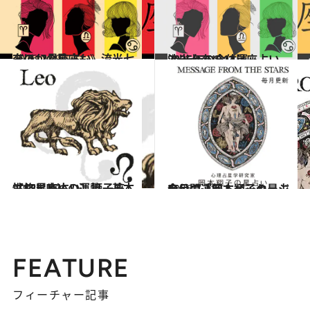
2026.7.29
《ほかの星座も》流光七奈の12星座占い
占い
2025.12.17
流光七奈の12星座占い 2026年の全体運
占い
2021.12.1
【12星座占い】獅子座（しし座）の運勢、基本性格まとめ
占い
2026.7.31
今月の運勢＆メッセージを公開「岡本翔子の星占い」
占い
FEATURE
フィーチャー記事