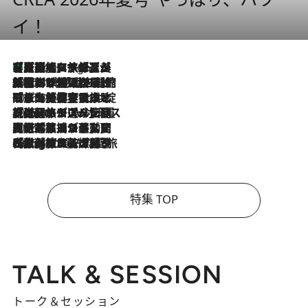
イ！
【厳選旅コスメ】「多機能アイテムがメイン！」旅好き美容エディターが選んだ夏旅ベストコスメを発表【Mサイズジップ】
7 Hours Ago
2026.8.6
「荷物が増えるほど旅ストレスは増す」美容ジャーナリストがたどり着いた最終結論。“化粧品を劇的に減らす”感動の凝縮美容とは
2026.8.6
「旅先には金髪ウィッグを持参」日本と同じメイクでは損してる!? 美容ジャーナリストが提案する“掟破りの旅美容”とは
2026.8.6
【厳選旅コスメ】「身軽さ＆UV対策重視！」ヘアアーティストshucoが選んだ夏旅ベストコスメを発表【Mサイズジップ】
2026.8.5
【厳選旅コスメ】国内をあちこち移動する河井菜摘が選んだ夏旅ベストコスメ発表！「リラックスアイテムはマスト」【Mサイズジップ】
2026.8.4
【厳選旅コスメ】「紫外線＆乾燥対策しながらメイク感も！」ヘア＆メイクGeorgeが選んだ夏旅ベストコスメを発表！【Mサイズジップ】
特集 TOP
TALK & SESSION
トーク＆セッション