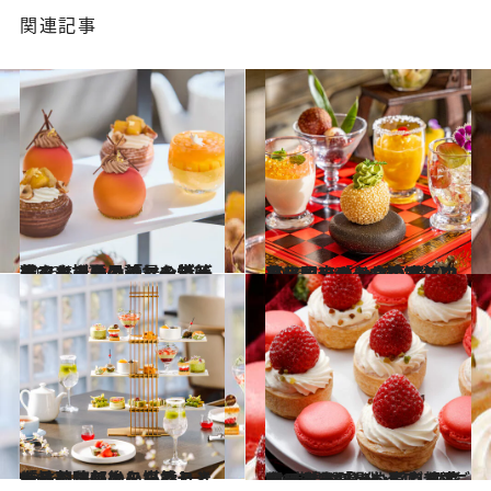
関連記事
2026.5.12
甘くとろける「マンゴーアフタヌーンティー」3選。ホテルの絶景＆特等席で、初夏の訪れを告げるマンゴー尽くしのティータイムを！
旅＆お出かけ
2026.4.28
【三国志テーマのアフタヌーンティーも登場！】進化するホテルの本格中華＆和の「お食事系アフタヌーンティー」3選
旅＆お出かけ
2026.4.14
「抹茶アフタヌーンティー」の馥郁とした香りと上品な味わいを堪能し、ほっこり午後のひとときを
旅＆お出かけ
2026.3.31
GW期間も開催！【いちごフェア2026 part4】多彩なスタイルでいちごを満喫できる「いちご＆スイーツブッフェ」東京都内ホテル3選
旅＆お出かけ