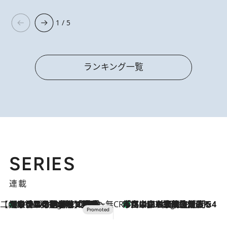
1 / 5
ランキング一覧
SERIES
連載
【CREA×星野リゾート】唯一無二。癒しと発見が待つ場所へ
【トンボの足水浴】ヒノキの香りに包まれて涼感マックス！約13℃の湧水かけ流しを避暑地「星野温泉 トンボの湯」で体験
5 Hours Ago
CREA'S CHOICE
「立川にも歌舞伎があるんだよ」 片岡仁左衛門・市川中車ら豪華座組みで4年目の立川立飛歌舞伎へ
7 Hours Ago