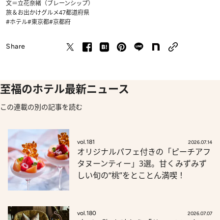
文＝立花奈緒（ブレーンシップ）
旅＆お出かけ
グルメ
47都道府県
#ホテル
#東京都
#京都府
Share
至福のホテル最新ニュース
この連載の別の記事を読む
vol.181
2026.07.14
オリジナルパフェ付きの「ピーチアフ
タヌーンティー」3選。甘くみずみず
しい旬の“桃”をとことん満喫！
vol.180
2026.07.07