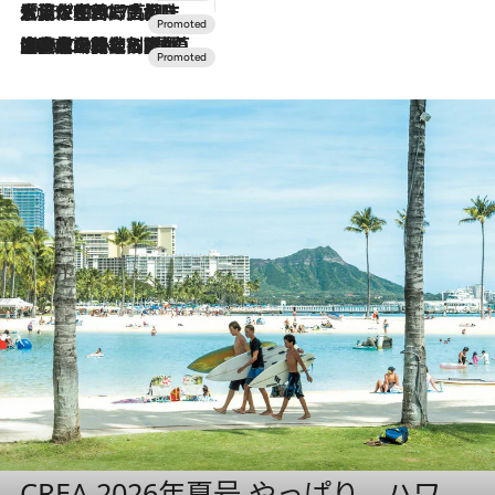
2026.7.17
「土佐和ハーブかき氷」がOMO7高知に登場！生姜、山椒、大葉など目にも舌にも涼を呼ぶ郷土の味
2026.7.10
NEW OPEN！【界 草津】名湯の地に誕生。趣の異なる2種の温泉と上州ならではの会席・蕎麦割烹など美食を味わう究極の癒やし旅
CREA 2026年夏号 やっぱり、ハワ