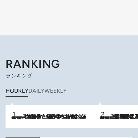
RANKING
ランキング
HOURLY
DAILY
WEEKLY
2026.8.5
【阿川佐和子さんの年とる力】なぜ70代で始めた趣味は“こんなに楽しい”のか？ ピアノ、俳句…スランプに陥っても続けられる“ある秘訣”とは
2026.8.5
【なぜ吉沢亮は「気配を消せる」のか？】興行収入208億の『国宝』を経て挑むミュージカル『ディア・エヴァン・ハンセン』。トップ俳優が舞台上でさらけ出した“孤独”とは