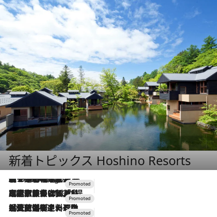
新着トピックス Hoshino Resorts
【トンボの足水浴】ヒノキの香りに包まれて涼感マックス！約13℃の湧水かけ流しを避暑地「星野温泉 トンボの湯」で体験
5 Hours Ago
2026.7.31
【ホテル帰省】という選択肢をOMOが提案。家族とほどよい距離を保つには「昼は実家、夜は気兼ねなくホテルで！」
2026.7.24
【夏限定ディナーコース】旬を迎える稚鮎や花ズッキーニなどをイタリア・トスカーナの郷土料理の手法で満喫！