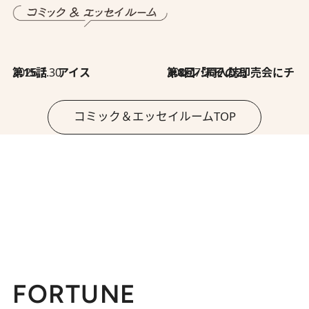
2026.7.30
第15話 アイス
2026.7.30
第8回「同人誌即売会にチャレンジ その2」
コミック＆エッセイルームTOP
FORTUNE