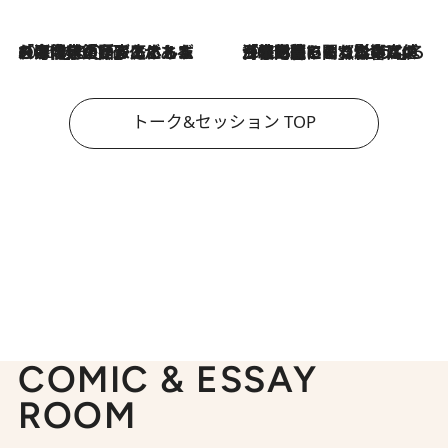
2026.8.3
「今後値上げがあるとすれば…」「リスクがあるのは今年の冬」エネルギー専門家が語る、ホルムズ海峡封鎖が家庭にもたらす“ある心配”
2026.8.3
「住宅建てられない…」「サーチャージ料の高値が続いている」ホルムズ海峡封鎖による影響はいつまで続く？《エネルギー専門家に聞く“どうなる日本の暮らし”》
トーク&セッション TOP
COMIC & ESSAY
ROOM