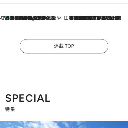
47都道府県の手みやげ ひんやりスイーツで夏を満喫
【京都府】この夏絶対食べたい 冷やしておいしいおやつ3選 ひと口目から心を掴む新緑のテリーヌ
7 Hours Ago
田中稲の勝手に再ブーム
「湘南乃風に憧れて」観客大盛上がりの“タオル回し”に、ラッパー顔負けの高速歌唱まで…さだまさし（74）のアグレッシブすぎる現在地
2026.8.7
連載 TOP
SPECIAL
特集