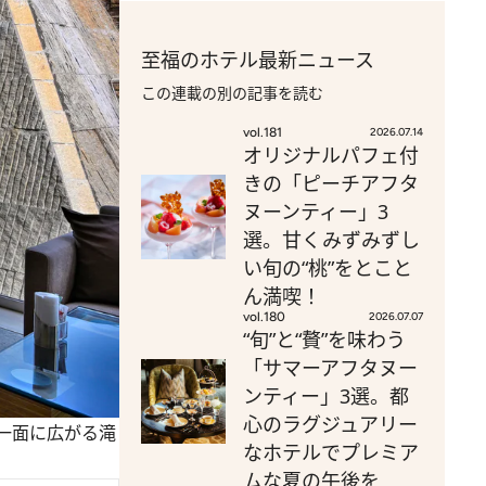
至福のホテル最新ニュース
この連載の別の記事を読む
vol.181
2026.07.14
オリジナルパフェ付
きの「ピーチアフタ
ヌーンティー」3
選。甘くみずみずし
い旬の“桃”をとこと
ん満喫！
vol.180
2026.07.07
“旬”と“贅”を味わう
「サマーアフタヌー
ンティー」3選。都
心のラグジュアリー
一面に広がる滝
なホテルでプレミア
ムな夏の午後を