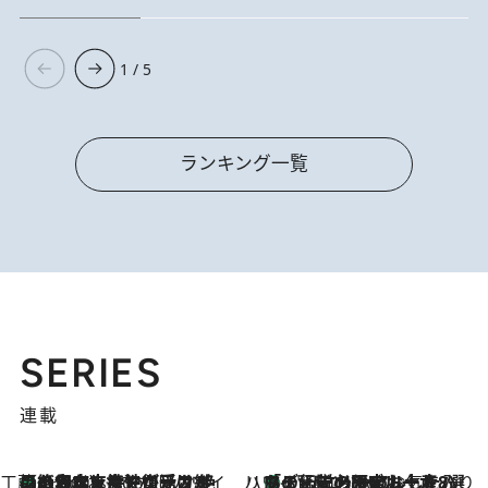
1 / 5
ランキング一覧
SERIES
連載
工藤まやのおもてなしハワイ
【ハワイ土産】ローカルの絶大な支持で復活！ 絶品の幻クッキー《元ファンの日本人女性が受け継いだ名店》
5 Hours Ago
ハワイ賢者 リサのお気に入りリスト
あの伝説の限定トートも！ リニューアルした「ディーン＆デルーカ ハワイ」で必須のお土産8選
5 Hours Ago