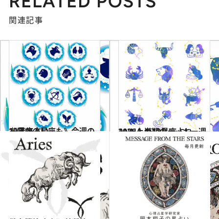
RELATED POSTS
関連記事
2026.8.2
《ほかの星座も》今週の12星座占い
占い
2026.1.15
ANNA.の12星座占い 2026上半期のラッキー週