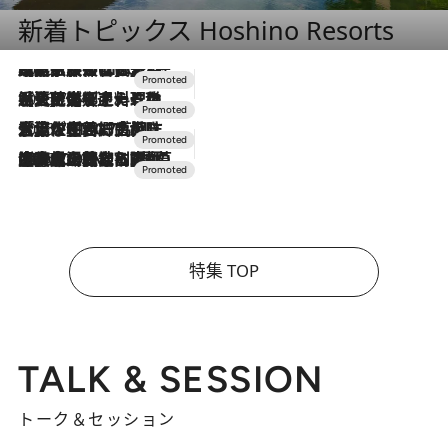
新着トピックス Hoshino Resorts
2026.7.31
【ホテル帰省】という選択肢をOMOが提案。家族とほどよい距離を保つには「昼は実家、夜は気兼ねなくホテルで！」
2026.7.24
【夏限定ディナーコース】旬を迎える稚鮎や花ズッキーニなどをイタリア・トスカーナの郷土料理の手法で満喫！
2026.7.17
「土佐和ハーブかき氷」がOMO7高知に登場！生姜、山椒、大葉など目にも舌にも涼を呼ぶ郷土の味
2026.7.10
NEW OPEN！【界 草津】名湯の地に誕生。趣の異なる2種の温泉と上州ならではの会席・蕎麦割烹など美食を味わう究極の癒やし旅
特集 TOP
TALK & SESSION
トーク＆セッション