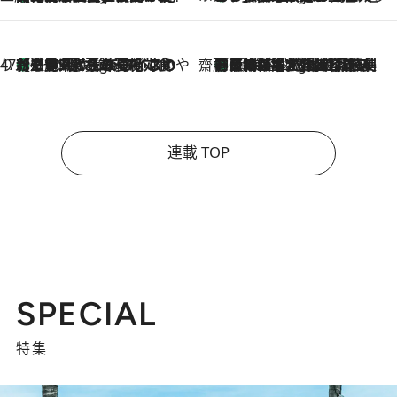
47都道府県の手みやげ ひんやりスイーツで夏を満喫
【三重県】この夏絶対食べたい 冷やしておいしいおやつ3選 お餅×アイスの新感覚スイーツ
5 Hours Ago
齋藤 薫 美容脳ルネサンス
「荷物が増えるほど旅ストレスは増す」美容ジャーナリストがたどり着いた最終結論。“化粧品を劇的に減らす”感動の凝縮美容とは
5 Hours Ago
連載 TOP
SPECIAL
特集