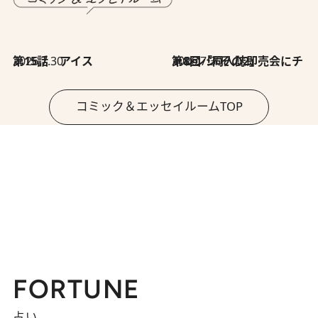
2026.7.30
第15話 アイス
2026.7.30
第8回「同人誌即売会にチャレンジ その2」
コミック＆エッセイルームTOP
FORTUNE
占い