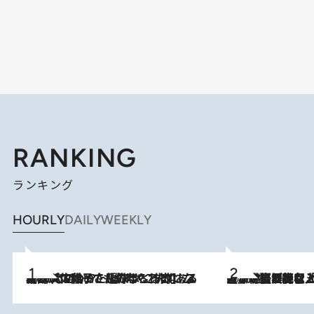
RANKING
ランキング
HOURLY
DAILY
WEEKLY
2026.8.5
【阿川佐和子さんの年とる力】なぜ70代で始めた趣味は“こんなに楽しい”のか？ ピアノ、俳句…スランプに陥っても続けられる“ある秘訣”とは
2026.8.5
【なぜ吉沢亮は「気配を消せる」のか？】興行収入208億の『国宝』を経て挑むミュージカル『ディア・エヴァン・ハンセン』。トップ俳優が舞台上でさらけ出した“孤独”とは