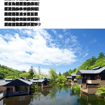
「旅先には金髪ウィッグを持参」日本と同じメイクでは損してる!? 美容ジャーナリストが提案する“掟破りの旅美容”とは
5 Hours Ago
【厳選旅コスメ】「身軽さ＆UV対策重視！」ヘアアーティストshucoが選んだ夏旅ベストコスメを発表【Mサイズジップ】
5 Hours Ago
2026.8.5
【厳選旅コスメ】国内をあちこち移動する河井菜摘が選んだ夏旅ベストコスメ発表！「リラックスアイテムはマスト」【Mサイズジップ】
2026.8.4
【厳選旅コスメ】「紫外線＆乾燥対策しながらメイク感も！」ヘア＆メイクGeorgeが選んだ夏旅ベストコスメを発表！【Mサイズジップ】
2026.8.3
【厳選旅コスメ】「保湿もタイパ重視！」“サウナ好き”タレント清水みさとが愛用する夏旅ベストコスメを発表！【Mサイズジップ】