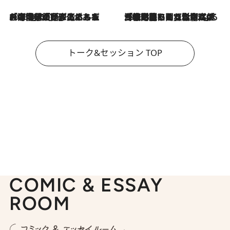
2026.8.3
「今後値上げがあるとすれば…」「リスクがあるのは今年の冬」エネルギー専門家が語る、ホルムズ海峡封鎖が家庭にもたらす“ある心配”
2026.8.3
「住宅建てられない…」「サーチャージ料の高値が続いている」ホルムズ海峡封鎖による影響はいつまで続く？《エネルギー専門家に聞く“どうなる日本の暮らし”》
トーク&セッション TOP
COMIC & ESSAY
ROOM