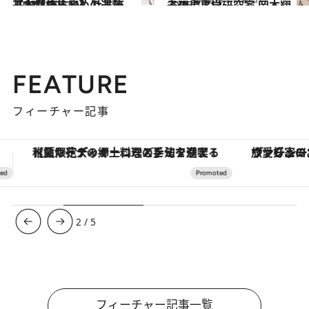
2021.12.1
【12星座占い】牡羊座（おひつじ座）の運勢、基本性格まとめ
占い
2026.7.31
心理占星学研究家 岡本翔子の星占い
占い
FEATURE
フィーチャー記事
ヴァシュロン・コンスタンタン「オーヴァーシーズ・オートマティック」。旅愛好家のお気に入りコレクションから、ジェンダーレスな新作が登場
3
/
5
フィーチャー記事一覧