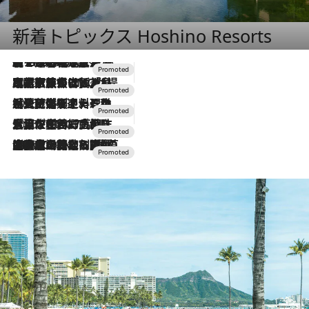
新着トピックス Hoshino Resorts
【トンボの足水浴】ヒノキの香りに包まれて涼感マックス！約13℃の湧水かけ流しを避暑地「星野温泉 トンボの湯」で体験
2026.8.7
2026.7.31
【ホテル帰省】という選択肢をOMOが提案。家族とほどよい距離を保つには「昼は実家、夜は気兼ねなくホテルで！」
2026.7.24
【夏限定ディナーコース】旬を迎える稚鮎や花ズッキーニなどをイタリア・トスカーナの郷土料理の手法で満喫！
2026.7.17
「土佐和ハーブかき氷」がOMO7高知に登場！生姜、山椒、大葉など目にも舌にも涼を呼ぶ郷土の味
2026.7.10
NEW OPEN！【界 草津】名湯の地に誕生。趣の異なる2種の温泉と上州ならではの会席・蕎麦割烹など美食を味わう究極の癒やし旅