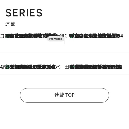
SERIES
連載
【CREA×星野リゾート】唯一無二。癒しと発見が待つ場所へ
【トンボの足水浴】ヒノキの香りに包まれて涼感マックス！約13℃の湧水かけ流しを避暑地「星野温泉 トンボの湯」で体験
2026.8.7
CREA'S CHOICE
「立川にも歌舞伎があるんだよ」 片岡仁左衛門・市川中車ら豪華座組みで4年目の立川立飛歌舞伎へ
2026.8.7
47都道府県の手みやげ ひんやりスイーツで夏を満喫
【京都府】この夏絶対食べたい 冷やしておいしいおやつ3選 ひと口目から心を掴む新緑のテリーヌ
2026.8.7
田中稲の勝手に再ブーム
「湘南乃風に憧れて」観客大盛上がりの“タオル回し”に、ラッパー顔負けの高速歌唱まで…さだまさし（74）のアグレッシブすぎる現在地
2026.8.7
連載 TOP