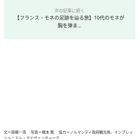
次の記事に続く
【フランス・モネの足跡を辿る旅】10代のモネが
胸を弾ま...
文＝南陽一浩 写真＝橋本 篤 協力＝ノルマンディ政府観光局、インプレッ
ショニスト・アドヴェンチャーズ