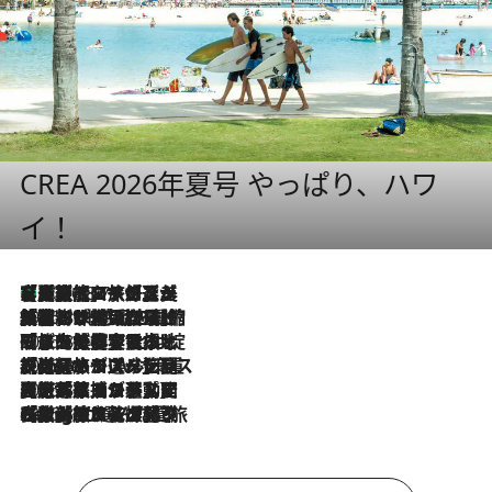
CREA 2026年夏号 やっぱり、ハワ
イ！
【厳選旅コスメ】「多機能アイテムがメイン！」旅好き美容エディターが選んだ夏旅ベストコスメを発表【Mサイズジップ】
2026.8.7
2026.8.6
「荷物が増えるほど旅ストレスは増す」美容ジャーナリストがたどり着いた最終結論。“化粧品を劇的に減らす”感動の凝縮美容とは
2026.8.6
「旅先には金髪ウィッグを持参」日本と同じメイクでは損してる!? 美容ジャーナリストが提案する“掟破りの旅美容”とは
2026.8.6
【厳選旅コスメ】「身軽さ＆UV対策重視！」ヘアアーティストshucoが選んだ夏旅ベストコスメを発表【Mサイズジップ】
2026.8.5
【厳選旅コスメ】国内をあちこち移動する河井菜摘が選んだ夏旅ベストコスメ発表！「リラックスアイテムはマスト」【Mサイズジップ】
2026.8.4
【厳選旅コスメ】「紫外線＆乾燥対策しながらメイク感も！」ヘア＆メイクGeorgeが選んだ夏旅ベストコスメを発表！【Mサイズジップ】