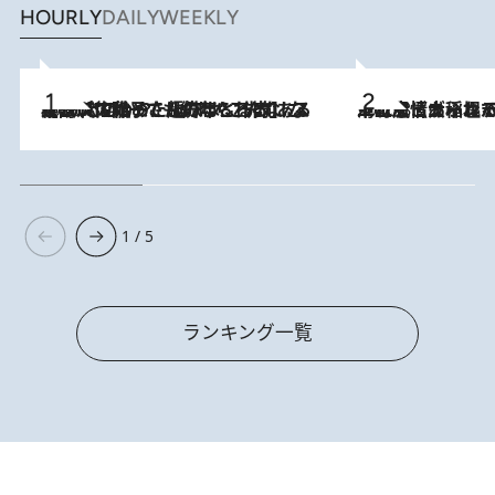
HOURLY
DAILY
WEEKLY
2026.8.5
【阿川佐和子さんの年とる力】なぜ70代で始めた趣味は“こんなに楽しい”のか？ ピアノ、俳句…スランプに陥っても続けられる“ある秘訣”とは
2026.8.5
下町風情あふれる台北屈指の人気エリア・大稲埕でセンスのいい台湾土産《ヴィン
1 / 5
ランキング一覧