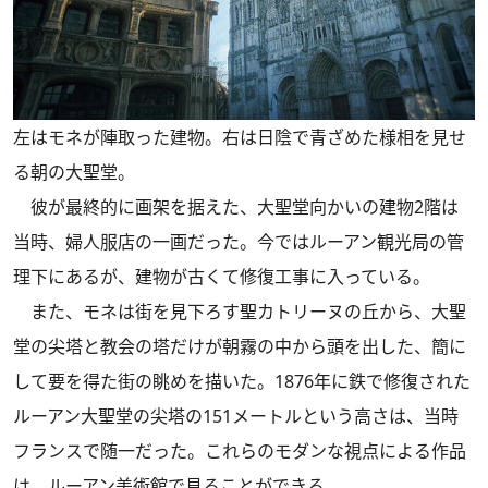
左はモネが陣取った建物。右は日陰で青ざめた様相を見せ
る朝の大聖堂。
彼が最終的に画架を据えた、大聖堂向かいの建物2階は
当時、婦人服店の一画だった。今ではルーアン観光局の管
理下にあるが、建物が古くて修復工事に入っている。
また、モネは街を見下ろす聖カトリーヌの丘から、大聖
堂の尖塔と教会の塔だけが朝霧の中から頭を出した、簡に
して要を得た街の眺めを描いた。1876年に鉄で修復された
ルーアン大聖堂の尖塔の151メートルという高さは、当時
フランスで随一だった。これらのモダンな視点による作品
は、ルーアン美術館で見ることができる。