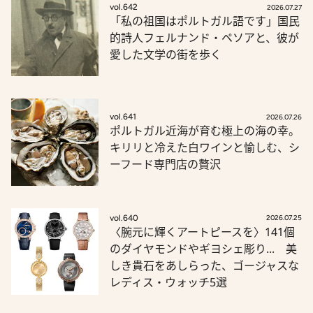
vol.642
2026.07.27
「私の祖国はポルトガル語です」国民
的詩人フェルナンド・ペソアと、彼が
愛した文学の街を歩く
vol.641
2026.07.26
ポルトガル近海が育む極上の海の幸。
キリリと冷えた白ワインと愉しむ、シ
ーフード専門店の贅沢
vol.640
2026.07.25
〈腕元に輝くアートピースを〉141個
のダイヤモンドやギヨシェ彫り... 美
しき貴石をあしらった、ゴージャスな
レディス・ウォッチ5選