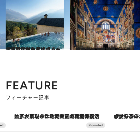
2026.2.19
レオナルド・ダ・ヴィンチの手稿にも登場する古代温泉 ボルミオ「バーニ・ヴェッキ」へ
旅＆お出かけ
2026.1.22
パドヴァで対峙する、奇才ジョットの世界「スクロヴェーニ礼拝堂」
旅＆お出かけ
FEATURE
フィーチャー記事
「大事なのは地域の意識を変えること」。ロレックス賞受賞の自然保護活動家が実現させたナイジェリアの自然環境の復活
ヴァシュロン・コンスタンタン