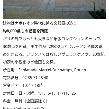
建物はナポレオン時代に遡る宮殿風の造り。
約8,000点もの絵画を所蔵
パリの外でもっとも大きな印象派コレクションの一つで、
30数点を所蔵。モネ作品は右の2点と《ルーアン全体の眺
め》がある。フランスでは珍しいヴェラスケスや、20世紀
初頭の小説家の肖像画も必見。
所在地 Esplanade Marcel-Duchamps, Rouen
電話番号 02 35 71 28 40
営業時間 10時～18時
定休日 日・火曜、1/1、5/1、11/11、25
料金 無料（企画展除く）
https://mbarouen.fr/fr