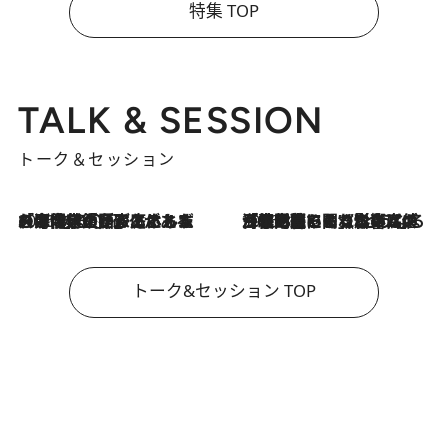
特集 TOP
TALK & SESSION
トーク＆セッション
2026.8.3
「今後値上げがあるとすれば…」「リスクがあるのは今年の冬」エネルギー専門家が語る、ホルムズ海峡封鎖が家庭にもたらす“ある心配”
2026.8.3
「住宅建てられない…」「サーチャージ料の高値が続いている」ホルムズ海峡封鎖による影響はいつまで続く？《エネルギー専門家に聞く“どうなる日本の暮らし”》
トーク&セッション TOP