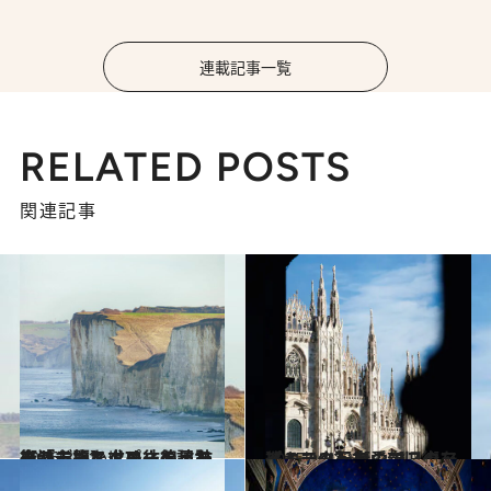
連載記事一覧
RELATED POSTS
関連記事
2026.3.21
【フランス・モネの足跡を辿る旅】クロード・モネが主題を求め彷徨った街「ディエップ」を訪ねる
旅＆お出かけ
2025.12.22
【ミラノ】街のマスターピースの行方 新旧のアーキテクトを愛で、街を巡る
旅＆お出かけ