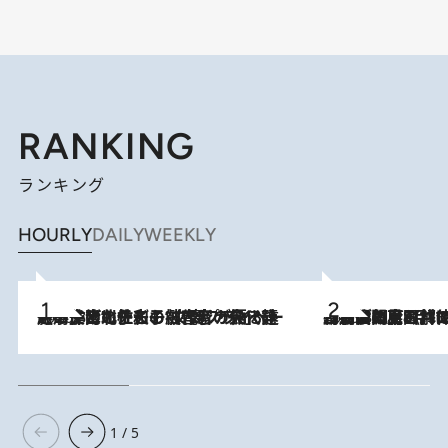
RANKING
ランキング
HOURLY
DAILY
WEEKLY
2026.8.3
《「文士の子ども被害者の会」発足！》阿川佐和子（72）が語る遠藤周作に北杜夫、劇作家・矢代静一の子どもたちの“文豪プライベート事件簿”
2026.8.8
「最後に見られてよかった」上野動物園の東園パンダ舎が解体前に特別公開。8月16日まで延長されたパネル展と共に辿る“半世紀”のパンダ飼育《解体工事の図面あり》
1 / 5