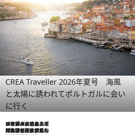
CREA Traveller 2026年夏号 海風
と太陽に誘われてポルトガルに会い
に行く
2026.8.8
リスボンの絶品スイーツ「パステル・デ・ナタ」とは？ポルトガル伝統の奥深い世界へ
2026.7.27
「私の祖国はポルトガル語です」国民的詩人フェルナンド・ペソアと、彼が愛した文学の街を歩く