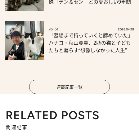
妹「テン＆セン」との愛おしい9年間
vol.51
2026.04.28
「墓場まで持っていくと諦めていた」
ハナコ・秋山寛貴、2匹の猫と子ども
たちと暮らす“想像しなかった人生”
連載記事一覧
RELATED POSTS
関連記事