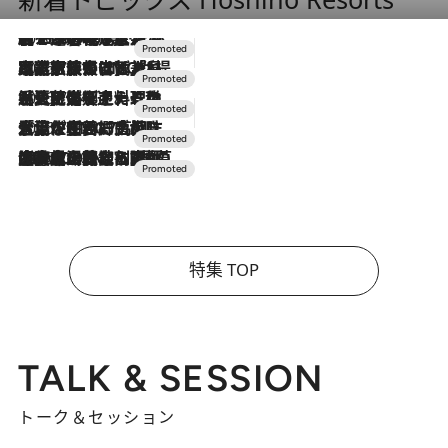
2026.8.7
【トンボの足水浴】ヒノキの香りに包まれて涼感マックス！約13℃の湧水かけ流しを避暑地「星野温泉 トンボの湯」で体験
2026.7.31
【ホテル帰省】という選択肢をOMOが提案。家族とほどよい距離を保つには「昼は実家、夜は気兼ねなくホテルで！」
2026.7.24
【夏限定ディナーコース】旬を迎える稚鮎や花ズッキーニなどをイタリア・トスカーナの郷土料理の手法で満喫！
2026.7.17
「土佐和ハーブかき氷」がOMO7高知に登場！生姜、山椒、大葉など目にも舌にも涼を呼ぶ郷土の味
2026.7.10
NEW OPEN！【界 草津】名湯の地に誕生。趣の異なる2種の温泉と上州ならではの会席・蕎麦割烹など美食を味わう究極の癒やし旅
特集 TOP
TALK & SESSION
トーク＆セッション