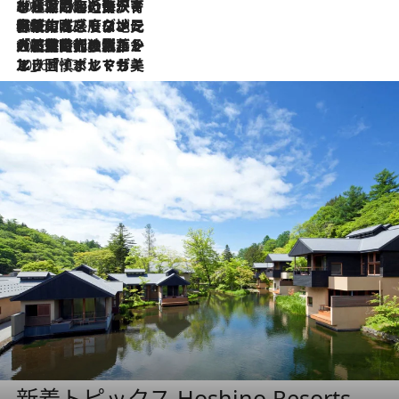
2026.7.26
ポルトガル近海が育む極上の海の幸。キリリと冷えた白ワインと愉しむ、シーフード専門店の贅沢
2026.7.22
伝統の味をモダンに昇華。高感度な地元客が集う、リスボンの最旬ガストロノミー
2026.7.21
大航海時代の栄華から、震災、独裁、そして革命へ。ポルトガル・首都リスボンの石畳に刻まれた「歴史の光と影」
2026.7.13
エッセイ・ヤマザキマリ「慎ましくも美しき国 ポルトガル」
新着トピックス Hoshino Resorts