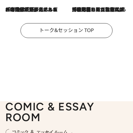
2026.8.3
「今後値上げがあるとすれば…」「リスクがあるのは今年の冬」エネルギー専門家が語る、ホルムズ海峡封鎖が家庭にもたらす“ある心配”
2026.8.3
「住宅建てられない…」「サーチャージ料の高値が続いている」ホルムズ海峡封鎖による影響はいつまで続く？《エネルギー専門家に聞く“どうなる日本の暮らし”》
トーク&セッション TOP
COMIC & ESSAY
ROOM