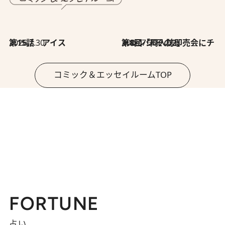
2026.7.30
第15話 アイス
2026.7.30
第8回「同人誌即売会にチャレンジ その2」
コミック＆エッセイルームTOP
FORTUNE
占い