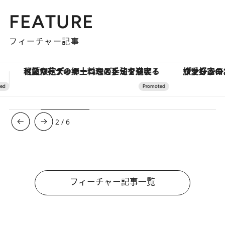
FEATURE
フィーチャー記事
ヴァシュロン・コンスタンタン「オーヴァーシーズ・オートマティック」。旅愛好家のお気に入りコレクションから、ジェンダーレスな新作が登場
【銀座で出合う最旬美容】美髪ケアや上質な眠
3
/
6
フィーチャー記事一覧