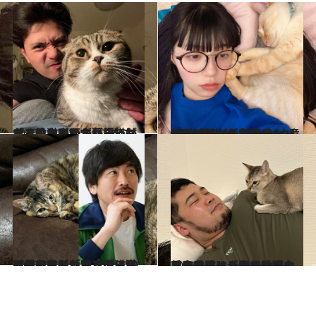
2025.10.25
マユリカ・阪本が語った、愛猫がいる暮らし「こんなにかわいい猫がおるんやって…」「むちゃくちゃ寂しがり屋で甘えん坊なんです」
カルチャー
2025.9.17
2匹の愛猫が「大ゲンカして近づけない距離感に…」リンダカラー∞・りなぴっぴが、サンシャイン池崎からもらった“意外なアドバイス”
カルチャー
2025.7.6
しずる・純「ロコディ堂前に見限られた」愛猫家とは思えない写真フォルダの中身と独特すぎる猫の愛し方「なでるのは50回まで」
カルチャー
2025.6.6
【令和ロマン・松井ケムリと愛猫】「生き物の名前は全部、幸子でいい。それ以外は人間の傲慢」愛するあまりSNSに猫の写真を載せられない理由とは？
カルチャー