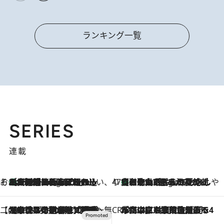
ランキング一覧
SERIES
連載
そおだよおこの関西おいしい、おやつ紀行
［大阪府箕面市］一皿一皿目の前で仕上げられる、料理を巧みに組み込んだアシェットデセールコース「ミチル アシェット デセール（Michiru assiette dessert）」
3 Hours Ago
47都道府県の手みやげ ひんやりスイーツで夏を満喫
【和歌山県】この夏絶対食べたい 冷やしておいしいおやつ3選 みかんがごろっと丸ごと入ったジュレ
3 Hours Ago
【CREA×星野リゾート】唯一無二。癒しと発見が待つ場所へ
2026.8.7
【トンボの足水浴】ヒノキの香りに包まれて涼感マックス！約13℃の湧水かけ流しを避暑地「星野温泉 トンボの湯」で体験
CREA'S CHOICE
2026.8.7
「立川にも歌舞伎があるんだよ」 片岡仁左衛門・市川中車ら豪華座組みで4年目の立川立飛歌舞伎へ