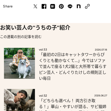
Share
お笑い芸人の“うちの子”紹介
この連載の別の記事を読む
vol.53
2026.07.18
「最初の2日はキャットタワーからぴ
くりとも動かなくて…」今ではソファ
で並んで座る1犬2猫と大所帯で暮らす
ピン芸人・どんぐりたけしの規則正し
い毎日
vol.52
2026.06.27
「どちらも選べん！ 両方引き取
る！」華山・やすいが語る、サビ猫姉