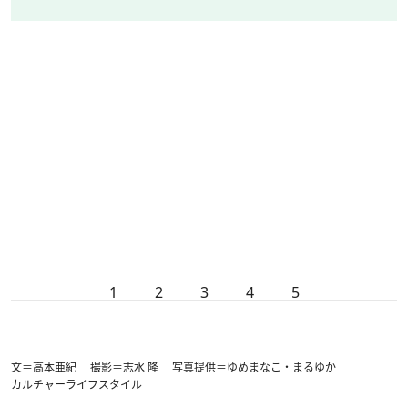
1
2
3
4
5
文＝高本亜紀 撮影＝志水 隆 写真提供＝ゆめまなこ・まるゆか
カルチャー
ライフスタイル