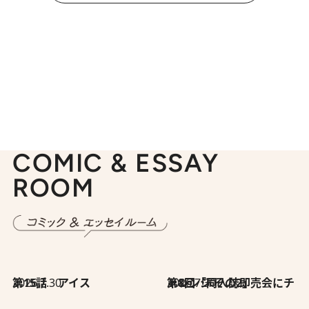
COMIC & ESSAY
ROOM
2026.7.30
第15話 アイス
2026.7.30
第8回「同人誌即売会にチャレンジ その2」