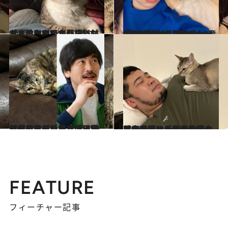
2025.10.25
マユリカ・阪本が語った、愛猫がいる暮らし「こんなにかわいい猫がおるんやって…」「むちゃくちゃ寂しがり屋で甘えん坊なんです」
カルチャー
2025.9.17
2匹の愛猫が「大ゲンカして近づけない距離感に…」リンダカラー∞・りなぴっぴが、サンシャイン池崎からもらった“意外なアドバイス”
カルチャー
2025.7.6
しずる・純「ロコディ堂前に見限られた」愛猫家とは思えない写真フォルダの中身と独特すぎる猫の愛し方「なでるのは50回まで」
カルチャー
2025.6.6
【令和ロマン・松井ケムリと愛猫】「生き物の名前は全部、幸子でいい。それ以外は人間の傲慢」愛するあまりSNSに猫の写真を載せられない理由とは？
カルチャー
FEATURE
フィーチャー記事