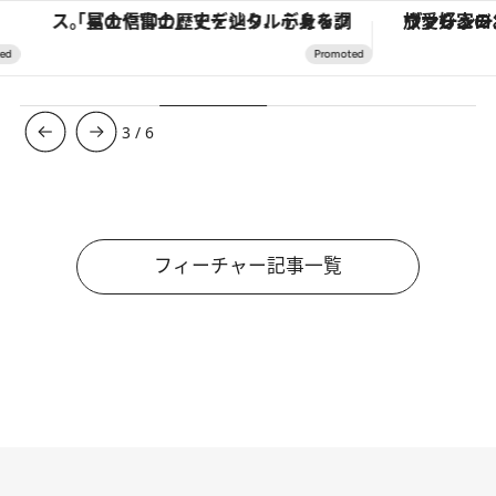
「星のや富士」でデジタルデトックス。冨士信仰の歴史を辿り、心身を調える。
ヴァシュロン・コンスタンタン
3
/
6
フィーチャー記事一覧