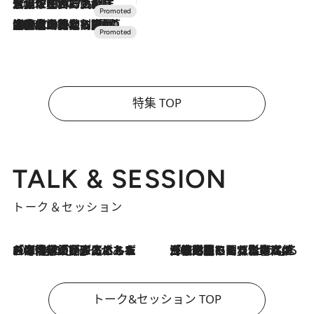
2026.7.17
「土佐和ハーブかき氷」がOMO7高知に登場！生姜、山椒、大葉など目にも舌にも涼を呼ぶ郷土の味
2026.7.10
NEW OPEN！【界 草津】名湯の地に誕生。趣の異なる2種の温泉と上州ならではの会席・蕎麦割烹など美食を味わう究極の癒やし旅
特集 TOP
TALK & SESSION
トーク＆セッション
2026.8.3
「今後値上げがあるとすれば…」「リスクがあるのは今年の冬」エネルギー専門家が語る、ホルムズ海峡封鎖が家庭にもたらす“ある心配”
2026.8.3
「住宅建てられない…」「サーチャージ料の高値が続いている」ホルムズ海峡封鎖による影響はいつまで続く？《エネルギー専門家に聞く“どうなる日本の暮らし”》
トーク&セッション TOP