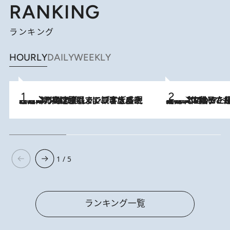
RANKING
ランキング
HOURLY
DAILY
WEEKLY
2026.8.7
「湘南乃風に憧れて」観客大盛上がりの“タオル回し”に、ラッパー顔負けの高速歌唱まで…さだまさし（74）のアグレッシブすぎる現在地
2026.8.5
【阿川佐和子さんの年とる力】なぜ70代で始めた趣味は“こんなに楽しい”のか？ ピアノ、俳句…スランプに陥っても続けられる“ある秘訣”とは
1 / 5
ランキング一覧