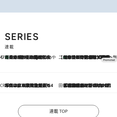
SERIES
連載
47都道府県の手みやげ ひんやりスイーツで夏を満喫
【兵庫県】この夏絶対食べたい 冷やしておいしいおやつ3選 淡路島の恵みをジェラートに集約
46 Minutes Ago
【CREA×星野リゾート】唯一無二。癒しと発見が待つ場所へ
【トンボの足水浴】ヒノキの香りに包まれて涼感マックス！約13℃の湧水かけ流しを避暑地「星野温泉 トンボの湯」で体験
2026.8.7
CREA'S CHOICE
2026.8.7
「立川にも歌舞伎があるんだよ」 片岡仁左衛門・市川中車ら豪華座組みで4年目の立川立飛歌舞伎へ
田中稲の勝手に再ブーム
2026.8.7
「湘南乃風に憧れて」観客大盛上がりの“タオル回し”に、ラッパー顔負けの高速歌唱まで…さだまさし（74）のアグレッシブすぎる現在地
連載 TOP