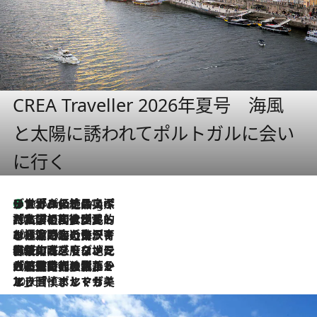
CREA Traveller 2026年夏号 海風
と太陽に誘われてポルトガルに会い
に行く
リスボンの絶品スイーツ「パステル・デ・ナタ」とは？ポルトガル伝統の奥深い世界へ
46 Minutes Ago
2026.7.27
「私の祖国はポルトガル語です」国民的詩人フェルナンド・ペソアと、彼が愛した文学の街を歩く
2026.7.26
ポルトガル近海が育む極上の海の幸。キリリと冷えた白ワインと愉しむ、シーフード専門店の贅沢
2026.7.22
伝統の味をモダンに昇華。高感度な地元客が集う、リスボンの最旬ガストロノミー
2026.7.21
大航海時代の栄華から、震災、独裁、そして革命へ。ポルトガル・首都リスボンの石畳に刻まれた「歴史の光と影」
2026.7.13
エッセイ・ヤマザキマリ「慎ましくも美しき国 ポルトガル」