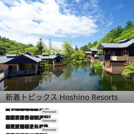
新着トピックス Hoshino Resorts
【トンボの足水浴】ヒノキの香りに包まれて涼感マックス！約13℃の湧水かけ流しを避暑地「星野温泉 トンボの湯」で体験
2026.8.7
2026.7.31
【ホテル帰省】という選択肢をOMOが提案。家族とほどよい距離を保つには「昼は実家、夜は気兼ねなくホテルで！」
2026.7.24
【夏限定ディナーコース】旬を迎える稚鮎や花ズッキーニなどをイタリア・トスカーナの郷土料理の手法で満喫！