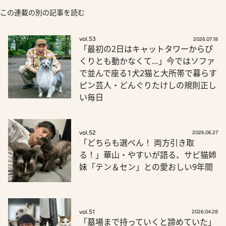
この連載の別の記事を読む
vol.53
2026.07.18
「最初の2日はキャットタワーからぴ
くりとも動かなくて…」今ではソファ
で並んで座る1犬2猫と大所帯で暮らす
ピン芸人・どんぐりたけしの規則正し
い毎日
vol.52
2026.06.27
「どちらも選べん！ 両方引き取
る！」華山・やすいが語る、サビ猫姉
妹「テン＆セン」との愛おしい9年間
vol.51
2026.04.28
「墓場まで持っていくと諦めていた」