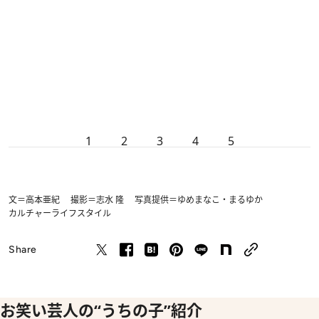
1
2
3
4
5
文＝高本亜紀 撮影＝志水 隆 写真提供＝ゆめまなこ・まるゆか
カルチャー
ライフスタイル
Share
お笑い芸人の“うちの子”紹介