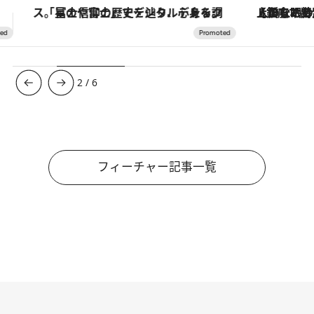
【銀座で出合う最旬美容】美髪ケアや上質な眠り…セルフケアのアップデートから、特別な名入れギフトまで。大人のための「ReFa GINZA」クルーズ
3
/
6
フィーチャー記事一覧