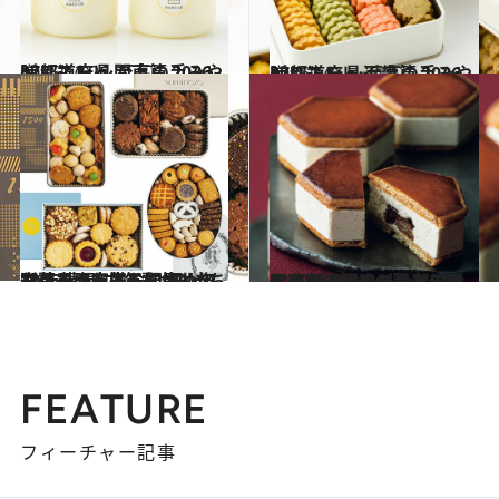
2025.12.26
47都道府県 至高の手みやげリスト ～関東篇 2026～
贈りもの
2026.1.5
47都道府県 至高の手みやげリスト ～近畿篇 2026～
贈りもの
2026.1.1
お菓子研究家おすすめの【クッキー缶7選】みっちり詰まった様子に惚れ惚れ！ 構想に3年をかけた逸品も【ベスト記事2025】
贈りもの
2025.12.5
保存版【間違いのない手みやげ・洋のもの】7選《スターシェフの贅沢スイーツ、誰もが喜ぶシャルキュトリやチーズまで…》贈りもの賢者の御用達は？
贈りもの
FEATURE
フィーチャー記事