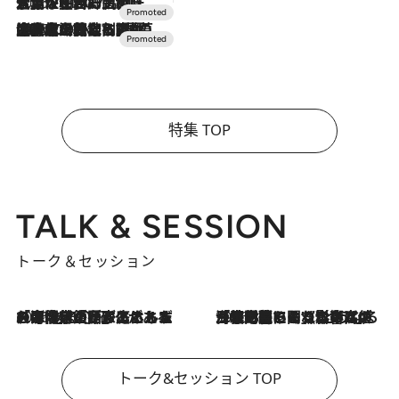
2026.7.17
「土佐和ハーブかき氷」がOMO7高知に登場！生姜、山椒、大葉など目にも舌にも涼を呼ぶ郷土の味
2026.7.10
NEW OPEN！【界 草津】名湯の地に誕生。趣の異なる2種の温泉と上州ならではの会席・蕎麦割烹など美食を味わう究極の癒やし旅
特集 TOP
TALK & SESSION
トーク＆セッション
2026.8.3
「今後値上げがあるとすれば…」「リスクがあるのは今年の冬」エネルギー専門家が語る、ホルムズ海峡封鎖が家庭にもたらす“ある心配”
2026.8.3
「住宅建てられない…」「サーチャージ料の高値が続いている」ホルムズ海峡封鎖による影響はいつまで続く？《エネルギー専門家に聞く“どうなる日本の暮らし”》
トーク&セッション TOP