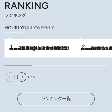
RANKING
ランキング
HOURLY
DAILY
WEEKLY
「最後に見られてよかった」上野動物園の東園パンダ舎が解体前に特別公開。8月16日まで延長されたパネル展と共に辿る“半世紀”のパンダ飼育《解体工事の図面あり》
9 Hours Ago
2026.8.5
【阿川佐和子さんの年とる力】なぜ70代で始めた趣味は“こんなに楽しい”のか？ ピアノ、俳句…スランプに陥っても続けられる“ある秘訣”とは
1 / 5
ランキング一覧