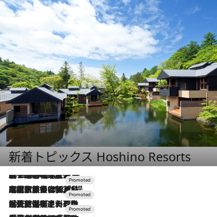
新着トピックス Hoshino Resorts
2026.8.7
【トンボの足水浴】ヒノキの香りに包まれて涼感マックス！約13℃の湧水かけ流しを避暑地「星野温泉 トンボの湯」で体験
2026.7.31
【ホテル帰省】という選択肢をOMOが提案。家族とほどよい距離を保つには「昼は実家、夜は気兼ねなくホテルで！」
2026.7.24
【夏限定ディナーコース】旬を迎える稚鮎や花ズッキーニなどをイタリア・トスカーナの郷土料理の手法で満喫！