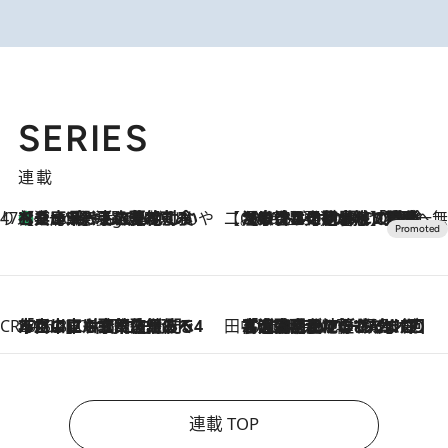
SERIES
連載
47都道府県の手みやげ ひんやりスイーツで夏を満喫
【兵庫県】この夏絶対食べたい 冷やしておいしいおやつ3選 淡路島の恵みをジェラートに集約
9 Hours Ago
【CREA×星野リゾート】唯一無二。癒しと発見が待つ場所へ
2026.8.7
【トンボの足水浴】ヒノキの香りに包まれて涼感マックス！約13℃の湧水かけ流しを避暑地「星野温泉 トンボの湯」で体験
CREA'S CHOICE
2026.8.7
「立川にも歌舞伎があるんだよ」 片岡仁左衛門・市川中車ら豪華座組みで4年目の立川立飛歌舞伎へ
田中稲の勝手に再ブーム
2026.8.7
「湘南乃風に憧れて」観客大盛上がりの“タオル回し”に、ラッパー顔負けの高速歌唱まで…さだまさし（74）のアグレッシブすぎる現在地
連載 TOP