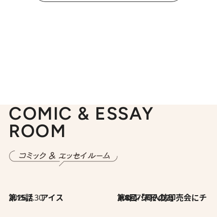
COMIC & ESSAY
ROOM
2026.7.30
第15話 アイス
2026.7.30
第8回「同人誌即売会にチャレンジ その2」