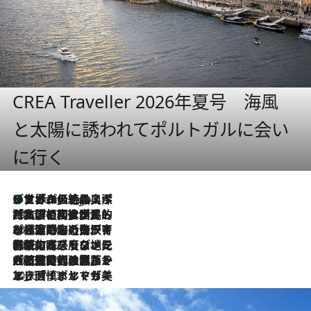
CREA Traveller 2026年夏号 海風
と太陽に誘われてポルトガルに会い
に行く
リスボンの絶品スイーツ「パステル・デ・ナタ」とは？ポルトガル伝統の奥深い世界へ
9 Hours Ago
2026.7.27
「私の祖国はポルトガル語です」国民的詩人フェルナンド・ペソアと、彼が愛した文学の街を歩く
2026.7.26
ポルトガル近海が育む極上の海の幸。キリリと冷えた白ワインと愉しむ、シーフード専門店の贅沢
2026.7.22
伝統の味をモダンに昇華。高感度な地元客が集う、リスボンの最旬ガストロノミー
2026.7.21
大航海時代の栄華から、震災、独裁、そして革命へ。ポルトガル・首都リスボンの石畳に刻まれた「歴史の光と影」
2026.7.13
エッセイ・ヤマザキマリ「慎ましくも美しき国 ポルトガル」