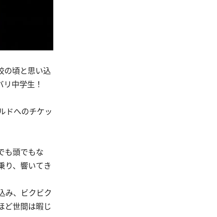
校の頃と思い込
リバリ中学生！
ルドへのチケッ
でも頭でもな
乗り、響いてき
込み、ビクビク
ほど世間は暇じ