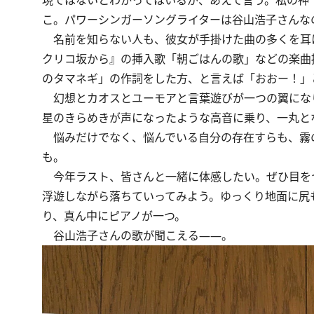
現ではないとわかってはいるが、あえて言う。私の神
こ。パワーシンガーソングライターは谷山浩子さんな
名前を知らない人も、彼女が手掛けた曲の多くを耳
クリコ坂から』の挿入歌「朝ごはんの歌」などの楽曲提
のタマネギ」の作詞をした方、と言えば「おおー！」
幻想とカオスとユーモアと言葉遊びが一つの翼にな
星のきらめきが声になったような高音に乗り、一丸と
悩みだけでなく、悩んでいる自分の存在すらも、霧
も。
今年ラスト、皆さんと一緒に体感したい。ぜひ目を
浮遊しながら落ちていってみよう。ゆっくり地面に尻
り、真ん中にピアノが一つ。
谷山浩子さんの歌が聞こえる――。