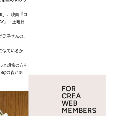
の部屋のすみっ
唄」、映画『コ
AY」「土曜日
が浩子さんの、
て似ているか
ルと想像の穴を
い緑の森があ
FOR
CREA
WEB
MEMBERS