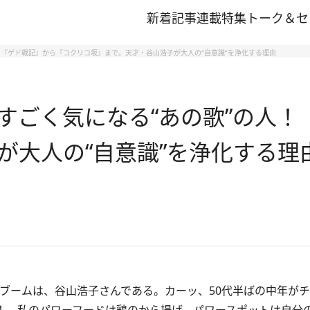
新着記事
連載
特集
トーク＆セ
 『ゲド戦記』から『コクリコ坂』まで。天才・谷山浩子が大人の“自意識”を浄化する理由
すごく気になる“あの歌”の人！
が大人の“自意識”を浄化する理
再ブームは、谷山浩子さんである。カーッ、50代半ばの中年が