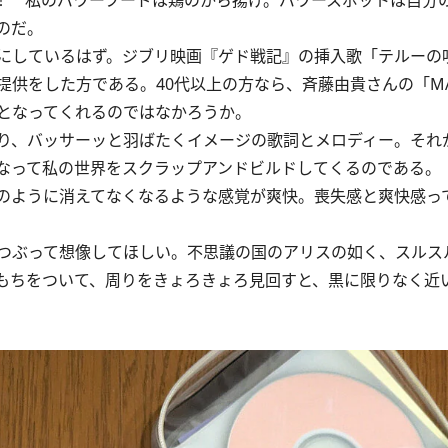
！ 私のパワーフードは鶏のから揚げ。パワースポットは自分
のだ。
にしているはず。ジブリ映画『ゲド戦記』の挿入歌「テルーの
供をした方である。40代以上の方なら、斉藤由貴さんの「M
となってくれるのではなかろうか。
り、バッサーッと羽ばたくイメージの歌詞とメロディー。それ
なって私の世界をスクラップアンドビルドしてくるのである。
のように消えてなくなるような感覚が爽快。喪失感と爽快感っ
つぶって想像してほしい。不思議の国のアリスの如く、スルス
もちをついて、周りをきょろきょろ見回すと、黒に限りなく近