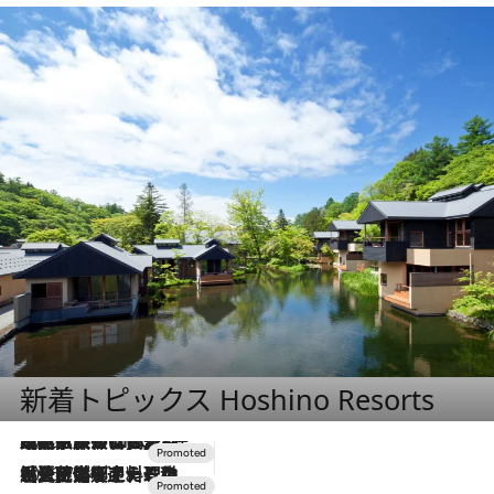
新着トピックス Hoshino Resorts
2026.7.31
【ホテル帰省】という選択肢をOMOが提案。家族とほどよい距離を保つには「昼は実家、夜は気兼ねなくホテルで！」
2026.7.24
【夏限定ディナーコース】旬を迎える稚鮎や花ズッキーニなどをイタリア・トスカーナの郷土料理の手法で満喫！