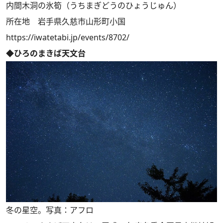
内間木洞の氷筍（うちまぎどうのひょうじゅん）
所在地 岩手県久慈市山形町小国
https://iwatetabi.jp/events/8702/
◆ひろのまきば天文台
冬の星空。写真：アフロ