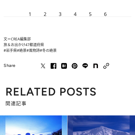
1
2
3
4
5
6
文＝CREA編集部
旅＆お出かけ
47都道府県
#岩手県
#絶景
#風物詩
#冬の絶景
Share
RELATED POSTS
関連記事