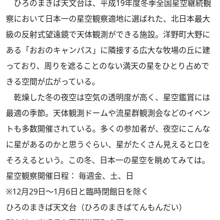
ひろのまきば天文台は、平成19年度冬季全国星空継続観
察において日本一の星空観察適地に選ばれた、北日本最大
級の反射式望遠鏡で天体観測ができる施設。洋野町大野に
ある「おおのキャンパス」に隣接する広大な牧場の丘に建
っており、周りを遮ることのない満天の星をひとり占めで
きる空間が広がっている。
乾燥した冬の夜空は空気の透明度が高く、星空鑑賞には
最適の季節。天体観測ドームや流星群観測会などのイベン
トも多数開催されている。多くの参加者が、夜空にこんな
に星があるのかと思うぐらい、星がたくさん見えると口を
そろえるという。この冬、日本一の星空を眺めてみては。
星空観察開催日程： 毎週金、土、日
※12月29日～1月6日と臨時閉館日を除く
ひろのまきば天文台（ひろのまきばてんもんだい）