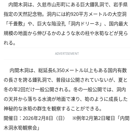
内間木洞は、久慈市山形町にある巨大鍾乳洞で、岩手県
指定の天然記念物。洞内には約920平方メートルの大空洞
「千畳敷」や、巨大な陥没孔「洞内ドリーネ」、国内最大
規模の地面から伸びるかのような氷の柱や氷筍などが見ら
れる。
ADVERTISEMENT
内間木洞は、総延長6,350メートル以上もある国内有数
の長さを誇る鍾乳洞で、普段は公開されていないが、夏と
冬の年2回だけ一般公開される。冬の一般公開では、洞内
の天井から落ちる水滴が地面で凍り、筍のように成長した
神秘的な氷筍の群生を観察することができる。
開催日：2026年2月8日（日） ※例年2月第2日曜日「内間
木洞氷筍観察会」