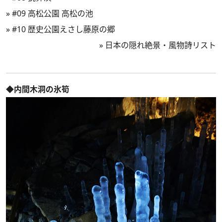
»
#09 高松公園 高松の池
»
#10 歴史公園えさし藤原の郷
»
日本の隠れ絶景・風物詩リスト
◆内間木洞の氷筍