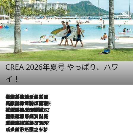
CREA 2026年夏号 やっぱり、ハワ
イ！
【厳選旅コスメ】国内をあちこち移動する河井菜摘が選んだ夏旅ベストコスメ発表！「リラックスアイテムはマスト」【Mサイズジップ】
2026.8.5
2026.8.4
【厳選旅コスメ】「紫外線＆乾燥対策しながらメイク感も！」ヘア＆メイクGeorgeが選んだ夏旅ベストコスメを発表！【Mサイズジップ】
2026.8.3
【厳選旅コスメ】「保湿もタイパ重視！」“サウナ好き”タレント清水みさとが愛用する夏旅ベストコスメを発表！【Mサイズジップ】
2026.8.2
【厳選旅コスメ】美容家・瀬戸麻実の夏旅ベストコスメを発表！「ストレスなく使えるクレンジング＆洗顔は必須」【Mサイズジップ】
2026.8.1
【厳選旅コスメ】「UV＆美白ケアはマスト！」フリーアナウンサー宇賀なつみの夏旅ベストコスメを発表！【Mサイズジップ】
2026.7.23
【リピート確定！】ハワイの名店ランチプレートとサンドイッチ、手が止まらない人気ドーナツ