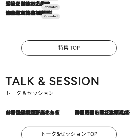
2026.7.17
「土佐和ハーブかき氷」がOMO7高知に登場！生姜、山椒、大葉など目にも舌にも涼を呼ぶ郷土の味
2026.7.10
NEW OPEN！【界 草津】名湯の地に誕生。趣の異なる2種の温泉と上州ならではの会席・蕎麦割烹など美食を味わう究極の癒やし旅
特集 TOP
TALK & SESSION
トーク＆セッション
2026.8.3
「今後値上げがあるとすれば…」「リスクがあるのは今年の冬」エネルギー専門家が語る、ホルムズ海峡封鎖が家庭にもたらす“ある心配”
2026.8.3
「住宅建てられない…」「サーチャージ料の高値が続いている」ホルムズ海峡封鎖による影響はいつまで続く？《エネルギー専門家に聞く“どうなる日本の暮らし”》
トーク&セッション TOP