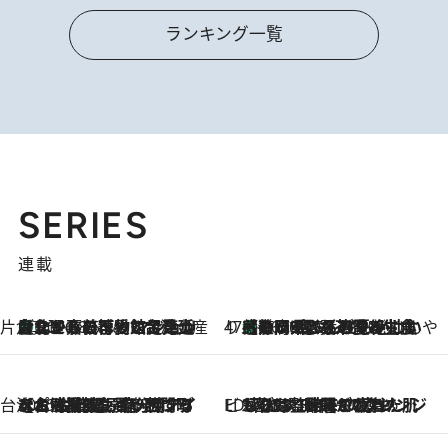
ランキング一覧
SERIES
連載
片倉真理のときめく台湾土産
台北からちょっと足を延ばして嘉義へ！ マジョリカタイルの博物館で見つけたレトロ可愛い台湾土産
2026.8.5
47都道府県の手みやげ ひんやりスイーツで夏を満喫
【静岡県】この夏絶対食べたい 冷やしておいしいおやつ3選 お茶香る生食感のふるふるゼリー
2026.8.5
台湾ぶらぶら食べ歩き
2026.8.4
【台湾夏旅】買い物するなら“台湾の原宿”西門町へ！ お土産も自分用アイテムも揃うショッピングスポット8選
ビューティいいもの集め EDITORS' BEST
2026.8.3
“落とす”時間が“癒やし”に。THREEのクレンジングは、酷暑で疲れた肌も心も整えてくれる！