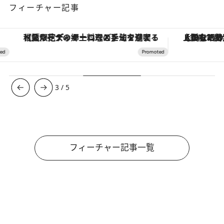
フィーチャー記事
【夏限定ディナーコース】旬を迎える稚鮎や花ズッキーニなどをイタリア・トスカーナの郷土料理の手法で満喫！
【銀座で出合う最旬美容】美髪ケアや上質な眠
3
/
5
フィーチャー記事一覧