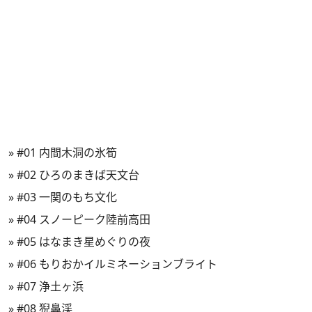
»
#01 内間木洞の氷筍
»
#02 ひろのまきば天文台
»
#03 一関のもち文化
»
#04 スノーピーク陸前高田
»
#05 はなまき星めぐりの夜
»
#06 もりおかイルミネーションブライト
»
#07 浄土ヶ浜
»
#08 猊鼻渓