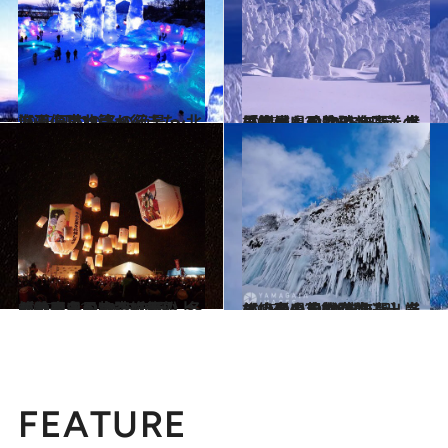
2025.12.29
【画像】いつか行きたい！ 日本の冬の絶景 ～北海道・東北篇～
旅＆お出かけ
2025.12.29
【宮城県・2026年版】冬の絶景・風物詩10選。世界的にも珍しい、圧巻の「樹氷」の造形美
旅＆お出かけ
2025.12.29
【秋田県・2026年版】 冬の絶景・風物詩10選。煌々ときらめく紙風船が、真冬の夜空に舞い上がる
旅＆お出かけ
2025.12.29
【山形県・2026年版】冬の絶景・風物詩10選。厳しい冬の自然が生み出す、氷の芸術空間
旅＆お出かけ
FEATURE