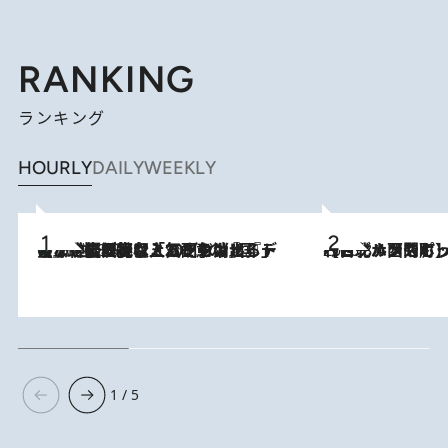
RANKING
ランキング
HOURLY
DAILY
WEEKLY
【なぜ吉沢亮は「気配を消せる」のか？】興行収入208億の『国宝』を経て挑むミュージカル『ディア・エヴァン・ハンセン』。トップ俳優が舞台上でさらけ出した“孤独”とは
2026.8.5
2026.8.4
【台北・西門町】台湾旅行で行くべきグルメスポット7選《濃厚ルーローハンやもっちり粽、サクふわドーナツも》
1 / 5