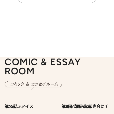
COMIC & ESSAY
ROOM
2026.7.30
第15話 アイス
2026.7.30
第8回「同人誌即売会にチャレンジ その2」