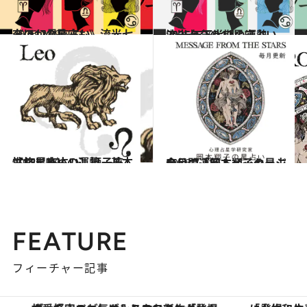
2026.7.29
《ほかの星座も》流光七奈の12星座占い
占い
2025.6.29
流光七奈の12星座占い 2025年下半期の運勢
占い
2021.12.1
【12星座占い】獅子座（しし座）の運勢、基本性格まとめ
占い
2026.7.31
今月の運勢＆メッセージを公開「岡本翔子の星占い」
占い
FEATURE
フィーチャー記事