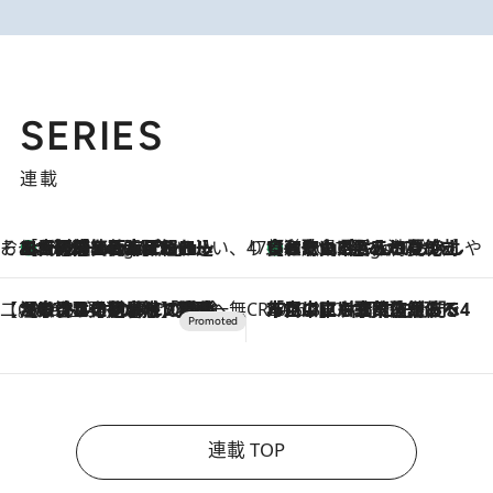
SERIES
連載
そおだよおこの関西おいしい、おやつ紀行
［大阪府箕面市］一皿一皿目の前で仕上げられる、料理を巧みに組み込んだアシェットデセールコース「ミチル アシェット デセール（Michiru assiette dessert）」
4 Hours Ago
47都道府県の手みやげ ひんやりスイーツで夏を満喫
【和歌山県】この夏絶対食べたい 冷やしておいしいおやつ3選 みかんがごろっと丸ごと入ったジュレ
4 Hours Ago
【CREA×星野リゾート】唯一無二。癒しと発見が待つ場所へ
2026.8.7
【トンボの足水浴】ヒノキの香りに包まれて涼感マックス！約13℃の湧水かけ流しを避暑地「星野温泉 トンボの湯」で体験
CREA'S CHOICE
2026.8.7
「立川にも歌舞伎があるんだよ」 片岡仁左衛門・市川中車ら豪華座組みで4年目の立川立飛歌舞伎へ
連載 TOP