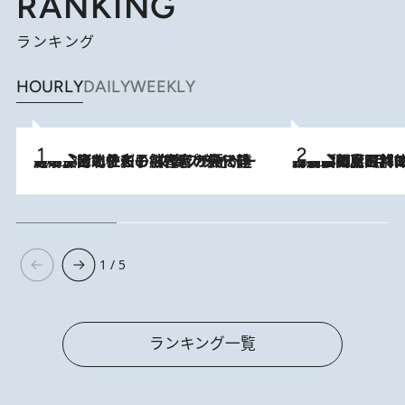
RANKING
ランキング
HOURLY
DAILY
WEEKLY
2026.8.3
《「文士の子ども被害者の会」発足！》阿川佐和子（72）が語る遠藤周作に北杜夫、劇作家・矢代静一の子どもたちの“文豪プライベート事件簿”
2026.8.8
「最後に見られてよかった」上野動物園の東園パンダ舎が解体前に特別公開。8月16日まで延長されたパネル展と共に辿る“半世紀”のパンダ飼育《解体工事の図面あり》
1 / 5
ランキング一覧