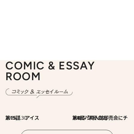
COMIC & ESSAY
ROOM
2026.7.30
第15話 アイス
2026.7.30
第8回「同人誌即売会にチャレンジ その2」