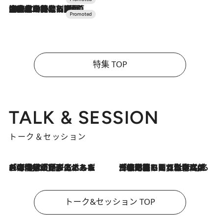
2026.7.10
NEW OPEN！【界 草津】名湯の地に誕生。趣の異なる2種の温泉と上州ならではの会席・蕎麦割烹など美食を味わう究極の癒やし旅
特集 TOP
TALK & SESSION
トーク＆セッション
2026.8.3
「今後値上げがあるとすれば…」「リスクがあるのは今年の冬」エネルギー専門家が語る、ホルムズ海峡封鎖が家庭にもたらす“ある心配”
2026.8.3
「住宅建てられない…」「サーチャージ料の高値が続いている」ホルムズ海峡封鎖による影響はいつまで続く？《エネルギー専門家に聞く“どうなる日本の暮らし”》
トーク&セッション TOP