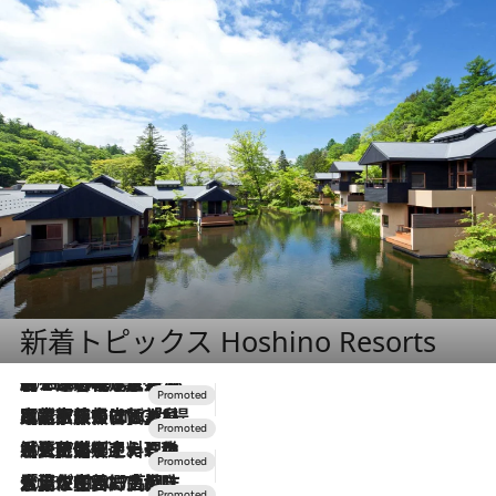
新着トピックス Hoshino Resorts
2026.8.7
【トンボの足水浴】ヒノキの香りに包まれて涼感マックス！約13℃の湧水かけ流しを避暑地「星野温泉 トンボの湯」で体験
2026.7.31
【ホテル帰省】という選択肢をOMOが提案。家族とほどよい距離を保つには「昼は実家、夜は気兼ねなくホテルで！」
2026.7.24
【夏限定ディナーコース】旬を迎える稚鮎や花ズッキーニなどをイタリア・トスカーナの郷土料理の手法で満喫！
2026.7.17
「土佐和ハーブかき氷」がOMO7高知に登場！生姜、山椒、大葉など目にも舌にも涼を呼ぶ郷土の味