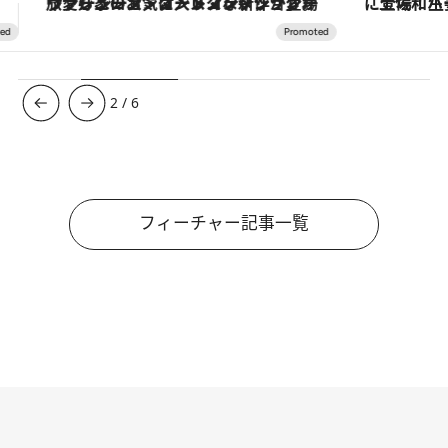
「土佐和ハーブかき氷」がOMO7高知に登場！生姜、山椒、大葉など目にも舌にも涼を呼ぶ郷土の味
【銀座で出合う最旬美容】美髪ケアや上質な眠
3
/
6
フィーチャー記事一覧