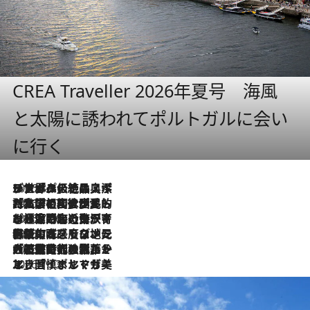
CREA Traveller 2026年夏号 海風
と太陽に誘われてポルトガルに会い
に行く
2026.8.8
リスボンの絶品スイーツ「パステル・デ・ナタ」とは？ポルトガル伝統の奥深い世界へ
2026.7.27
「私の祖国はポルトガル語です」国民的詩人フェルナンド・ペソアと、彼が愛した文学の街を歩く
2026.7.26
ポルトガル近海が育む極上の海の幸。キリリと冷えた白ワインと愉しむ、シーフード専門店の贅沢
2026.7.22
伝統の味をモダンに昇華。高感度な地元客が集う、リスボンの最旬ガストロノミー
2026.7.21
大航海時代の栄華から、震災、独裁、そして革命へ。ポルトガル・首都リスボンの石畳に刻まれた「歴史の光と影」
2026.7.13
エッセイ・ヤマザキマリ「慎ましくも美しき国 ポルトガル」