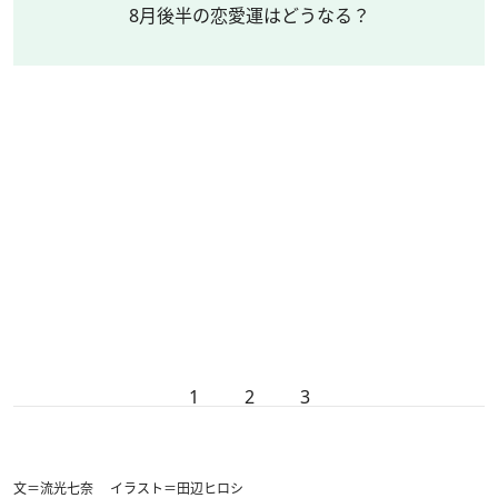
8月後半の恋愛運はどうなる？
1
2
3
文＝流光七奈 イラスト＝田辺ヒロシ