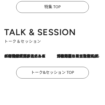
特集 TOP
TALK & SESSION
トーク＆セッション
2026.8.3
「今後値上げがあるとすれば…」「リスクがあるのは今年の冬」エネルギー専門家が語る、ホルムズ海峡封鎖が家庭にもたらす“ある心配”
2026.8.3
「住宅建てられない…」「サーチャージ料の高値が続いている」ホルムズ海峡封鎖による影響はいつまで続く？《エネルギー専門家に聞く“どうなる日本の暮らし”》
トーク&セッション TOP