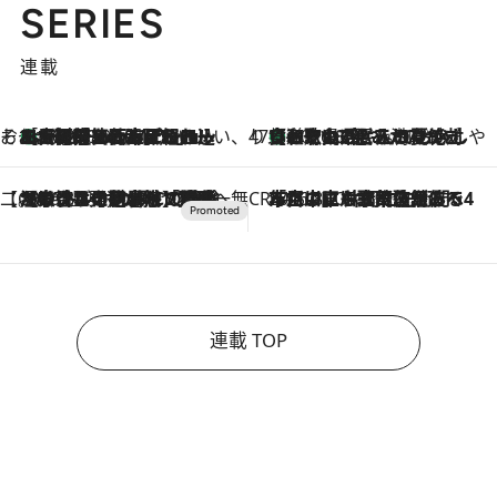
SERIES
連載
そおだよおこの関西おいしい、おやつ紀行
［大阪府箕面市］一皿一皿目の前で仕上げられる、料理を巧みに組み込んだアシェットデセールコース「ミチル アシェット デセール（Michiru assiette dessert）」
2026.8.9
47都道府県の手みやげ ひんやりスイーツで夏を満喫
【和歌山県】この夏絶対食べたい 冷やしておいしいおやつ3選 みかんがごろっと丸ごと入ったジュレ
2026.8.9
【CREA×星野リゾート】唯一無二。癒しと発見が待つ場所へ
2026.8.7
【トンボの足水浴】ヒノキの香りに包まれて涼感マックス！約13℃の湧水かけ流しを避暑地「星野温泉 トンボの湯」で体験
CREA'S CHOICE
2026.8.7
「立川にも歌舞伎があるんだよ」 片岡仁左衛門・市川中車ら豪華座組みで4年目の立川立飛歌舞伎へ
連載 TOP