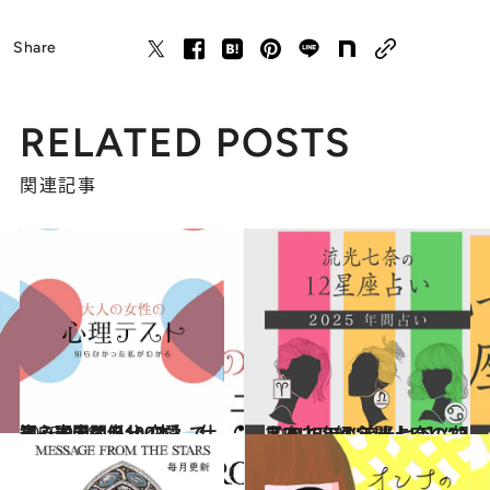
Share
RELATED POSTS
関連記事
2025.9.28
【心理テスト100本】で知る本当の自分 恋愛、仕事、人間関係…
占い
2024.12.13
【2025年の年間占い】“視える占い師”流光七奈の12星座占い
占い