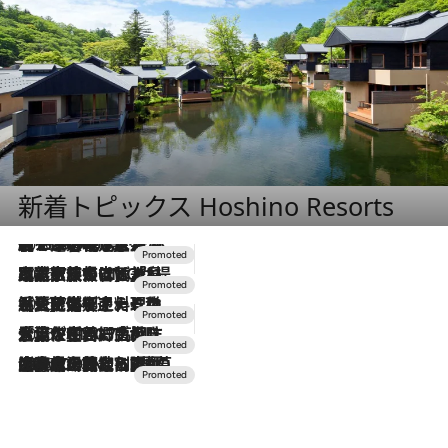
新着トピックス Hoshino Resorts
2026.8.7
【トンボの足水浴】ヒノキの香りに包まれて涼感マックス！約13℃の湧水かけ流しを避暑地「星野温泉 トンボの湯」で体験
2026.7.31
【ホテル帰省】という選択肢をOMOが提案。家族とほどよい距離を保つには「昼は実家、夜は気兼ねなくホテルで！」
2026.7.24
【夏限定ディナーコース】旬を迎える稚鮎や花ズッキーニなどをイタリア・トスカーナの郷土料理の手法で満喫！
2026.7.17
「土佐和ハーブかき氷」がOMO7高知に登場！生姜、山椒、大葉など目にも舌にも涼を呼ぶ郷土の味
2026.7.10
NEW OPEN！【界 草津】名湯の地に誕生。趣の異なる2種の温泉と上州ならではの会席・蕎麦割烹など美食を味わう究極の癒やし旅