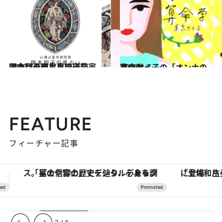
2026.7.31
【今月のあなたの運勢は？】心理占星学研究家 岡本翔子の星占い
占い
2026.8.7
東京ケイ子の「オンナの算命学」
占い
FEATURE
フィーチャー記事
「土佐和ハーブかき氷」がOMO7高知に登場！生姜、山椒、大葉など目にも舌にも涼を呼ぶ郷土の味
【銀座で出合う最旬美容】美髪ケアや上質な眠