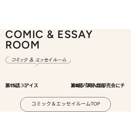
COMIC & ESSAY
ROOM
2026.7.30
第15話 アイス
2026.7.30
第8回「同人誌即売会にチャレンジ その2」
コミック＆エッセイルームTOP