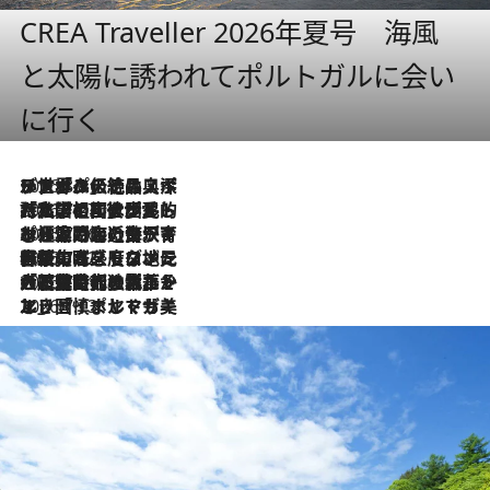
CREA Traveller 2026年夏号 海風
と太陽に誘われてポルトガルに会い
に行く
2026.8.8
リスボンの絶品スイーツ「パステル・デ・ナタ」とは？ポルトガル伝統の奥深い世界へ
2026.7.27
「私の祖国はポルトガル語です」国民的詩人フェルナンド・ペソアと、彼が愛した文学の街を歩く
2026.7.26
ポルトガル近海が育む極上の海の幸。キリリと冷えた白ワインと愉しむ、シーフード専門店の贅沢
2026.7.22
伝統の味をモダンに昇華。高感度な地元客が集う、リスボンの最旬ガストロノミー
2026.7.21
大航海時代の栄華から、震災、独裁、そして革命へ。ポルトガル・首都リスボンの石畳に刻まれた「歴史の光と影」
2026.7.13
エッセイ・ヤマザキマリ「慎ましくも美しき国 ポルトガル」