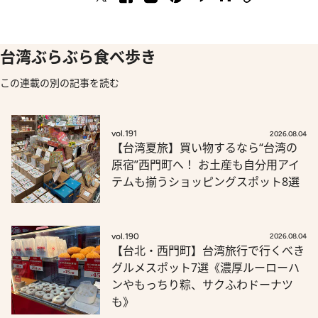
台湾ぶらぶら食べ歩き
この連載の別の記事を読む
vol.191
2026.08.04
【台湾夏旅】買い物するなら“台湾の
原宿”西門町へ！ お土産も自分用アイ
テムも揃うショッピングスポット8選
vol.190
2026.08.04
【台北・西門町】台湾旅行で行くべき
グルメスポット7選《濃厚ルーローハ
ンやもっちり粽、サクふわドーナツ
も》