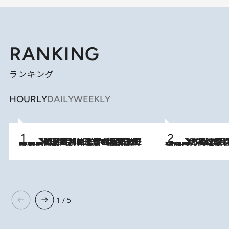
RANKING
ランキング
HOURLY
DAILY
WEEKLY
「最後に見られてよかった」上野動物園の東園パンダ舎が解体前に特別公開。8月16日まで延長されたパネル展と共に辿る“半世紀”のパンダ飼育《解体工事の図面あり》
2026.8.8
2026.8.7
「湘南乃風に憧れて」観客大盛上がりの“タオル回し”に、ラッパー顔負けの高速歌唱まで…さだまさし（74）のアグレッシブすぎる現在地
1 / 5