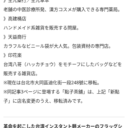
》
生元薬行／生元草本
老舗の中医診療所発、漢方コスメが購入できる専門薬局。
》
高建桶店
ハンドメイド系雑貨を販売する問屋。
》
天益商行
カラフルなビニール袋が大人気。包装資材の専門店。
》
印花楽
台湾八哥（ハッカチョウ）をモチーフにしたバッグなどを
販売する雑貨店。
※現在は台北市大同區迪化街一段248號に移転。
※同記事3ページに登場する「點子茶舖」は、上記「新點
子」に店名変更のうえ、移転済みです。
革命を起こした台湾インスタント麺メーカーのフラッグシ