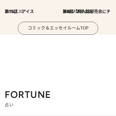
2026.7.30
第15話 アイス
2026.7.30
第8回「同人誌即売会にチャレンジ その2」
コミック＆エッセイルームTOP
FORTUNE
占い