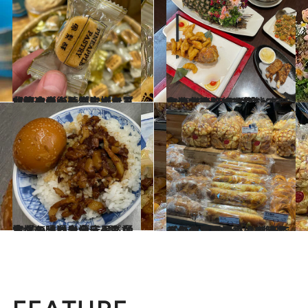
2025.8.1
【初めから読む】【台北・迪化街】パイナップルケーキから漢方まで！ 台湾土産が一気に揃う買い物スポット完全ガイド
旅＆お出かけ
2025.7.1
次の台湾旅行は“食べてきれい”を叶えるグルメ旅！ 台湾フルーツを堪能できる台北のおすすめレストラン＆カフェ3選
旅＆お出かけ
2025.6.1
本場の味に出会う！ 台湾グルメ通や地元民も通う、ちょっとディープな台北の隠れた名店4選
旅＆お出かけ
2025.5.1
【台湾】現地コーディネーターおすすめ！ 地元で人気のパン屋さんで味わう、台湾ならではの絶品パン
旅＆お出かけ