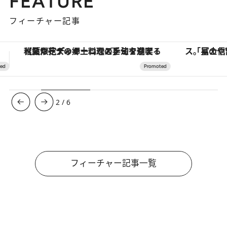
FEATURE
フィーチャー記事
「星のや富士」でデジタルデトックス。冨士信仰の歴史を辿り、心身を調える。
ヴァシュロン・コンスタンタン
3
/
6
フィーチャー記事一覧