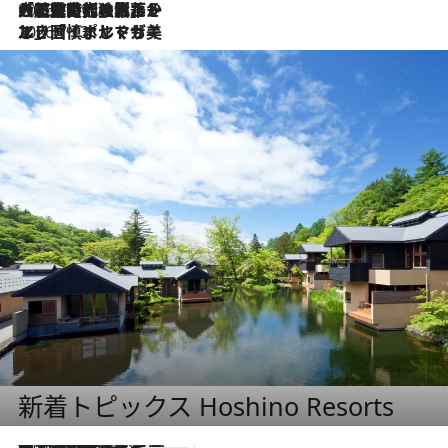
2026.7.21
大航海時代の栄華から、震災、独裁、そして革命へ。ポルトガル・首都リスボンの石畳に刻まれた「歴史の光と影」
2026.7.13
エッセイ・ヤマザキマリ「慎ましくも美しき国 ポルトガル」
新着トピックス Hoshino Resorts
2026.8.7
【トンボの足水浴】ヒノキの香りに包まれて涼感マックス！約13℃の湧水かけ流しを避暑地「星野温泉 トンボの湯」で体験