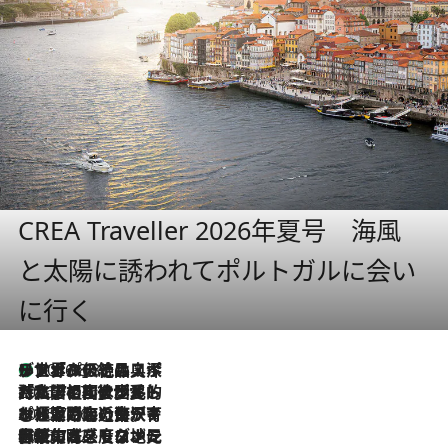
CREA Traveller 2026年夏号 海風
と太陽に誘われてポルトガルに会い
に行く
リスボンの絶品スイーツ「パステル・デ・ナタ」とは？ポルトガル伝統の奥深い世界へ
2026.8.8
2026.7.27
「私の祖国はポルトガル語です」国民的詩人フェルナンド・ペソアと、彼が愛した文学の街を歩く
2026.7.26
ポルトガル近海が育む極上の海の幸。キリリと冷えた白ワインと愉しむ、シーフード専門店の贅沢
2026.7.22
伝統の味をモダンに昇華。高感度な地元客が集う、リスボンの最旬ガストロノミー