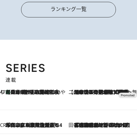
ランキング一覧
SERIES
連載
47都道府県の手みやげ ひんやりスイーツで夏を満喫
【兵庫県】この夏絶対食べたい 冷やしておいしいおやつ3選 淡路島の恵みをジェラートに集約
2026.8.8
【CREA×星野リゾート】唯一無二。癒しと発見が待つ場所へ
2026.8.7
【トンボの足水浴】ヒノキの香りに包まれて涼感マックス！約13℃の湧水かけ流しを避暑地「星野温泉 トンボの湯」で体験
CREA'S CHOICE
2026.8.7
「立川にも歌舞伎があるんだよ」 片岡仁左衛門・市川中車ら豪華座組みで4年目の立川立飛歌舞伎へ
田中稲の勝手に再ブーム
2026.8.7
「湘南乃風に憧れて」観客大盛上がりの“タオル回し”に、ラッパー顔負けの高速歌唱まで…さだまさし（74）のアグレッシブすぎる現在地