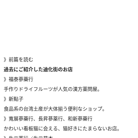
》
前篇を読む
過去にご紹介した迪化街のお店
》
福泰蔘藥行
手作りドライフルーツが人気の漢方薬問屋。
》
新點子
食品系の台湾土産が大体揃う便利なショップ。
》
寬展蔘藥行
、
長昇蔘薬行
、
和新蔘藥行
かわいい看板猫に会える、猫好きにたまらないお店。