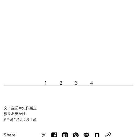
1
2
3
4
文・撮影＝矢作晃之
旅＆お出かけ
#台湾
#台北
#お土産
Share