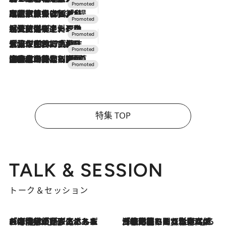
2026.7.31
【ホテル帰省】という選択肢をOMOが提案。家族とほどよい距離を保つには「昼は実家、夜は気兼ねなくホテルで！」
2026.7.24
【夏限定ディナーコース】旬を迎える稚鮎や花ズッキーニなどをイタリア・トスカーナの郷土料理の手法で満喫！
2026.7.17
「土佐和ハーブかき氷」がOMO7高知に登場！生姜、山椒、大葉など目にも舌にも涼を呼ぶ郷土の味
2026.7.10
NEW OPEN！【界 草津】名湯の地に誕生。趣の異なる2種の温泉と上州ならではの会席・蕎麦割烹など美食を味わう究極の癒やし旅
特集 TOP
TALK & SESSION
トーク＆セッション
2026.8.3
「今後値上げがあるとすれば…」「リスクがあるのは今年の冬」エネルギー専門家が語る、ホルムズ海峡封鎖が家庭にもたらす“ある心配”
2026.8.3
「住宅建てられない…」「サーチャージ料の高値が続いている」ホルムズ海峡封鎖による影響はいつまで続く？《エネルギー専門家に聞く“どうなる日本の暮らし”》