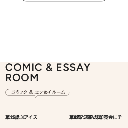
COMIC & ESSAY
ROOM
2026.7.30
第15話 アイス
2026.7.30
第8回「同人誌即売会にチャレンジ その2」