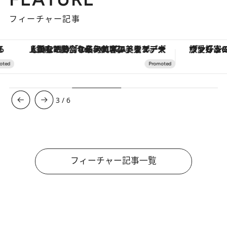
フィーチャー記事
【銀座で出合う最旬美容】美髪ケアや上質な眠り…セルフケアのアップデートから、特別な名入れギフトまで。大人のための「ReFa GINZA」クルーズ
ヴァシュロン・コンスタンタン
3
/
6
フィーチャー記事一覧