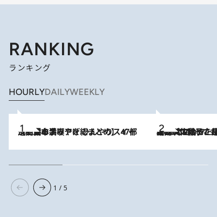
RANKING
ランキング
HOURLY
DAILY
WEEKLY
2026.8.5
【西日本エリアを総まとめ】 47都道府県の手みやげ ひんやりスイーツで夏を満喫
2026.8.5
【阿川佐和子さんの年とる力】なぜ70代で始めた趣味は“こんなに楽しい”のか？ ピアノ、俳句…スランプに陥っても続けられる“ある秘訣”とは
1 / 5