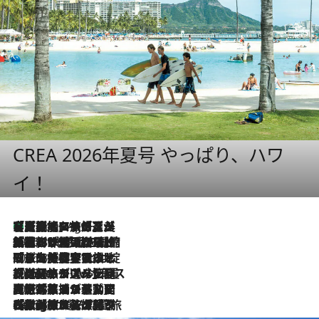
CREA 2026年夏号 やっぱり、ハワ
イ！
【厳選旅コスメ】「多機能アイテムがメイン！」旅好き美容エディターが選んだ夏旅ベストコスメを発表【Mサイズジップ】
1 Hour Ago
2026.8.6
「荷物が増えるほど旅ストレスは増す」美容ジャーナリストがたどり着いた最終結論。“化粧品を劇的に減らす”感動の凝縮美容とは
2026.8.6
「旅先には金髪ウィッグを持参」日本と同じメイクでは損してる!? 美容ジャーナリストが提案する“掟破りの旅美容”とは
2026.8.6
【厳選旅コスメ】「身軽さ＆UV対策重視！」ヘアアーティストshucoが選んだ夏旅ベストコスメを発表【Mサイズジップ】
2026.8.5
【厳選旅コスメ】国内をあちこち移動する河井菜摘が選んだ夏旅ベストコスメ発表！「リラックスアイテムはマスト」【Mサイズジップ】
2026.8.4
【厳選旅コスメ】「紫外線＆乾燥対策しながらメイク感も！」ヘア＆メイクGeorgeが選んだ夏旅ベストコスメを発表！【Mサイズジップ】