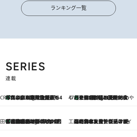
ランキング一覧
SERIES
連載
CREA'S CHOICE
「立川にも歌舞伎があるんだよ」 片岡仁左衛門・市川中車ら豪華座組みで4年目の立川立飛歌舞伎へ
1 Hour Ago
47都道府県の手みやげ ひんやりスイーツで夏を満喫
【京都府】この夏絶対食べたい 冷やしておいしいおやつ3選 ひと口目から心を掴む新緑のテリーヌ
1 Hour Ago
田中稲の勝手に再ブーム
「湘南乃風に憧れて」観客大盛上がりの“タオル回し”に、ラッパー顔負けの高速歌唱まで…さだまさし（74）のアグレッシブすぎる現在地
6 Hours Ago
工藤まやのおもてなしハワイ
2026.8.6
【ハワイ土産】ローカルの絶大な支持で復活！ 絶品の幻クッキー《元ファンの日本人女性が受け継いだ名店》