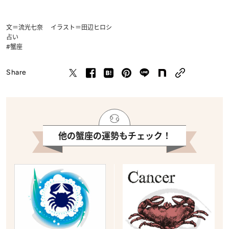
文＝流光七奈 イラスト＝田辺ヒロシ
占い
#蟹座
Share
他の蟹座の運勢もチェック！