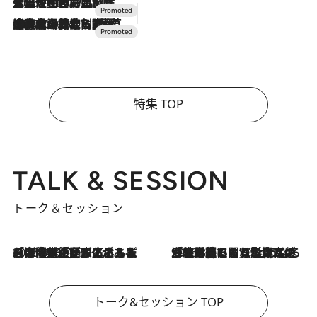
2026.7.17
「土佐和ハーブかき氷」がOMO7高知に登場！生姜、山椒、大葉など目にも舌にも涼を呼ぶ郷土の味
2026.7.10
NEW OPEN！【界 草津】名湯の地に誕生。趣の異なる2種の温泉と上州ならではの会席・蕎麦割烹など美食を味わう究極の癒やし旅
特集 TOP
TALK & SESSION
トーク＆セッション
2026.8.3
「今後値上げがあるとすれば…」「リスクがあるのは今年の冬」エネルギー専門家が語る、ホルムズ海峡封鎖が家庭にもたらす“ある心配”
2026.8.3
「住宅建てられない…」「サーチャージ料の高値が続いている」ホルムズ海峡封鎖による影響はいつまで続く？《エネルギー専門家に聞く“どうなる日本の暮らし”》
トーク&セッション TOP