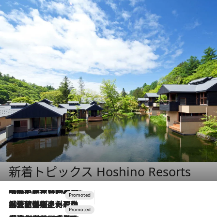
新着トピックス Hoshino Resorts
2026.7.31
【ホテル帰省】という選択肢をOMOが提案。家族とほどよい距離を保つには「昼は実家、夜は気兼ねなくホテルで！」
2026.7.24
【夏限定ディナーコース】旬を迎える稚鮎や花ズッキーニなどをイタリア・トスカーナの郷土料理の手法で満喫！