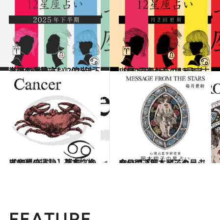
2025.6.29
《ほかの星座も》流光七奈の12星座占い 2025年下半期の運勢
占い
2026.7.29
【月2回更新】“視える占い師”流光七奈の12星座占い
占い
2021.12.1
【12星座占い】蟹座（かに座）の運勢、基本性格まとめ
占い
2026.7.31
今月の運勢＆メッセージを公開「岡本翔子の星占い」
占い
FEATURE