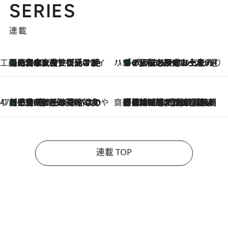
SERIES
連載
工藤まやのおもてなしハワイ
【ハワイ土産】ローカルの絶大な支持で復活！ 絶品の幻クッキー《元ファンの日本人女性が受け継いだ名店》
2026.8.6
ハワイ賢者 リサのお気に入りリスト
あの伝説の限定トートも！ リニューアルした「ディーン＆デルーカ ハワイ」で必須のお土産8選
2026.8.6
47都道府県の手みやげ ひんやりスイーツで夏を満喫
【三重県】この夏絶対食べたい 冷やしておいしいおやつ3選 お餅×アイスの新感覚スイーツ
2026.8.6
齋藤 薫 美容脳ルネサンス
「荷物が増えるほど旅ストレスは増す」美容ジャーナリストがたどり着いた最終結論。“化粧品を劇的に減らす”感動の凝縮美容とは
2026.8.6
連載 TOP