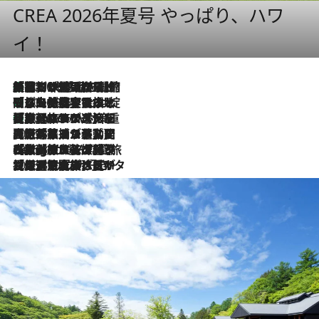
CREA 2026年夏号 やっぱり、ハワ
イ！
「荷物が増えるほど旅ストレスは増す」美容ジャーナリストがたどり着いた最終結論。“化粧品を劇的に減らす”感動の凝縮美容とは
2026.8.6
「旅先には金髪ウィッグを持参」日本と同じメイクでは損してる!? 美容ジャーナリストが提案する“掟破りの旅美容”とは
2026.8.6
【厳選旅コスメ】「身軽さ＆UV対策重視！」ヘアアーティストshucoが選んだ夏旅ベストコスメを発表【Mサイズジップ】
2026.8.6
2026.8.5
【厳選旅コスメ】国内をあちこち移動する河井菜摘が選んだ夏旅ベストコスメ発表！「リラックスアイテムはマスト」【Mサイズジップ】
2026.8.4
【厳選旅コスメ】「紫外線＆乾燥対策しながらメイク感も！」ヘア＆メイクGeorgeが選んだ夏旅ベストコスメを発表！【Mサイズジップ】
2026.8.3
【厳選旅コスメ】「保湿もタイパ重視！」“サウナ好き”タレント清水みさとが愛用する夏旅ベストコスメを発表！【Mサイズジップ】