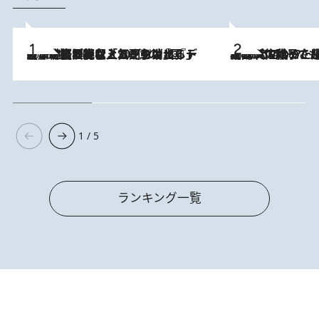
2026.8.5
【なぜ吉沢亮は「気配を消せる」のか？】興行収入208億の『国宝』を経て挑むミュージカル『ディア・エヴァン・ハンセン』。トップ俳優が舞台上でさらけ出した“孤独”とは
2026.8.5
【阿川佐和子さんの年とる力】なぜ70代で始めた趣味は“こんなに楽しい”のか？ ピアノ、俳句…スランプに陥っても続けられる“ある秘訣”とは
1 / 5
ランキング一覧