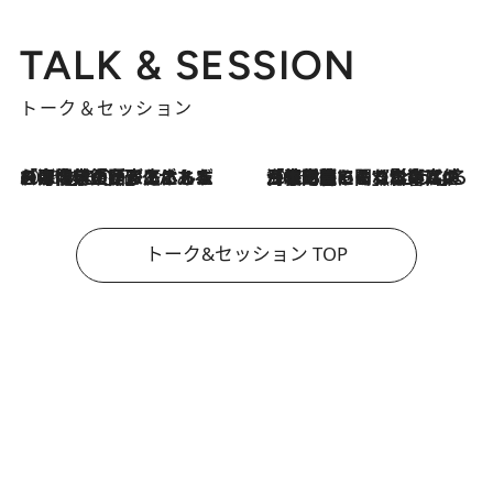
TALK & SESSION
トーク＆セッション
2026.8.3
「今後値上げがあるとすれば…」「リスクがあるのは今年の冬」エネルギー専門家が語る、ホルムズ海峡封鎖が家庭にもたらす“ある心配”
2026.8.3
「住宅建てられない…」「サーチャージ料の高値が続いている」ホルムズ海峡封鎖による影響はいつまで続く？《エネルギー専門家に聞く“どうなる日本の暮らし”》
トーク&セッション TOP