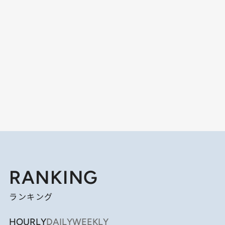
RANKING
ランキング
HOURLY
DAILY
WEEKLY