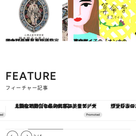
2026.7.31
【今月のあなたの運勢は？】心理占星学研究家 岡本翔子の星占い
占い
2026.7.6
東京ケイ子の「オンナの算命学」
占い
FEATURE
フィーチャー記事
ヴァシュロン・コンスタンタン「オーヴァーシーズ・オートマティック」。旅愛好家のお気に入りコレクションから、ジェンダーレスな新作が登場