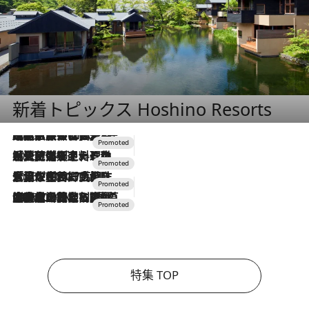
新着トピックス Hoshino Resorts
2026.7.31
【ホテル帰省】という選択肢をOMOが提案。家族とほどよい距離を保つには「昼は実家、夜は気兼ねなくホテルで！」
2026.7.24
【夏限定ディナーコース】旬を迎える稚鮎や花ズッキーニなどをイタリア・トスカーナの郷土料理の手法で満喫！
2026.7.17
「土佐和ハーブかき氷」がOMO7高知に登場！生姜、山椒、大葉など目にも舌にも涼を呼ぶ郷土の味
2026.7.10
NEW OPEN！【界 草津】名湯の地に誕生。趣の異なる2種の温泉と上州ならではの会席・蕎麦割烹など美食を味わう究極の癒やし旅
特集 TOP