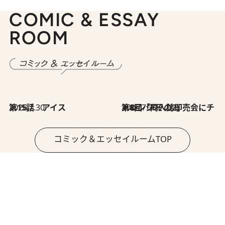
COMIC & ESSAY
ROOM
2026.7.30
第15話 アイス
2026.7.30
第8回「同人誌即売会にチャレンジ その2」
コミック＆エッセイルームTOP