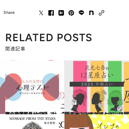
Share
RELATED POSTS
関連記事
2025.9.28
【心理テスト100本】で知る本当の自分 恋愛、仕事、人間関係…
占い
2024.12.13
【2025年の年間占い】“視える占い師”流光七奈の12星座占い
占い