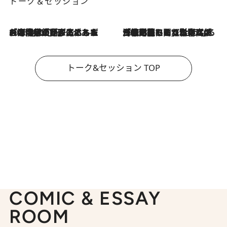
トーク＆セッション
2026.8.3
「今後値上げがあるとすれば…」「リスクがあるのは今年の冬」エネルギー専門家が語る、ホルムズ海峡封鎖が家庭にもたらす“ある心配”
2026.8.3
「住宅建てられない…」「サーチャージ料の高値が続いている」ホルムズ海峡封鎖による影響はいつまで続く？《エネルギー専門家に聞く“どうなる日本の暮らし”》
トーク&セッション TOP
COMIC & ESSAY
ROOM