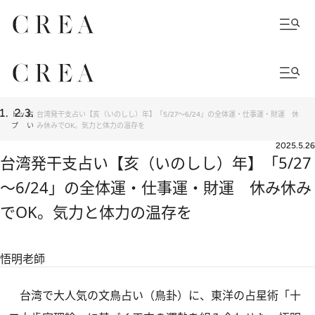
トッ
占
台湾発干支占い【亥（いのしし）年】「5/27～6/24」の全体運・仕事運・財運 休
プ
い
み休みでOK。気力と体力の温存を
2025.5.26
台湾発干支占い【亥（いのしし）年】「5/27
～6/24」の全体運・仕事運・財運 休み休み
でOK。気力と体力の温存を
悟明老師
台湾で大人気の文鳥占い（鳥卦）に、東洋の占星術「十