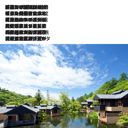
「荷物が増えるほど旅ストレスは増す」美容ジャーナリストがたどり着いた最終結論。“化粧品を劇的に減らす”感動の凝縮美容とは
2026.8.6
「旅先には金髪ウィッグを持参」日本と同じメイクでは損してる!? 美容ジャーナリストが提案する“掟破りの旅美容”とは
2026.8.6
【厳選旅コスメ】「身軽さ＆UV対策重視！」ヘアアーティストshucoが選んだ夏旅ベストコスメを発表【Mサイズジップ】
2026.8.6
2026.8.5
【厳選旅コスメ】国内をあちこち移動する河井菜摘が選んだ夏旅ベストコスメ発表！「リラックスアイテムはマスト」【Mサイズジップ】
2026.8.4
【厳選旅コスメ】「紫外線＆乾燥対策しながらメイク感も！」ヘア＆メイクGeorgeが選んだ夏旅ベストコスメを発表！【Mサイズジップ】
2026.8.3
【厳選旅コスメ】「保湿もタイパ重視！」“サウナ好き”タレント清水みさとが愛用する夏旅ベストコスメを発表！【Mサイズジップ】