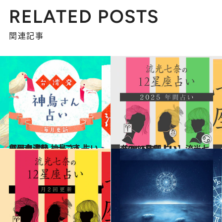
RELATED POSTS
関連記事
2026.1.18
【干支占い・十二支占い】台湾発 神鳥さん占い毎月の運勢
占い
2024.12.13
【2025年間占い】流光七奈の12星座占い
占い