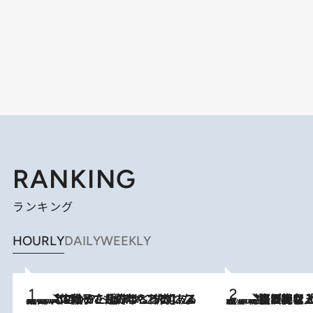
RANKING
ランキング
HOURLY
DAILY
WEEKLY
2026.8.5
【阿川佐和子さんの年とる力】なぜ70代で始めた趣味は“こんなに楽しい”のか？ ピアノ、俳句…スランプに陥っても続けられる“ある秘訣”とは
2026.8.5
【なぜ吉沢亮は「気配を消せる」のか？】興行収入208億の『国宝』を経て挑むミュージカル『ディア・エヴァン・ハンセン』。トップ俳優が舞台上でさらけ出した“孤独”とは