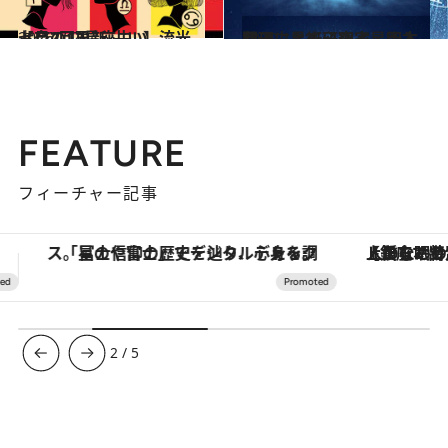
2026.7.29
【月2回更新 占い】流光七奈の12星座占い
占い
2020.11.16
心理占星術研究家・岡本翔子による心理占星術入門
ライフスタイル
FEATURE
フィーチャー記事
【銀座で出合う最旬美容】美髪ケアや上質な眠り…セルフケアのアップデートから、特別な名入れギフトまで。大人のための「ReFa GINZA」クルーズ
ヴァシュロン・コンスタンタン
3
/
5