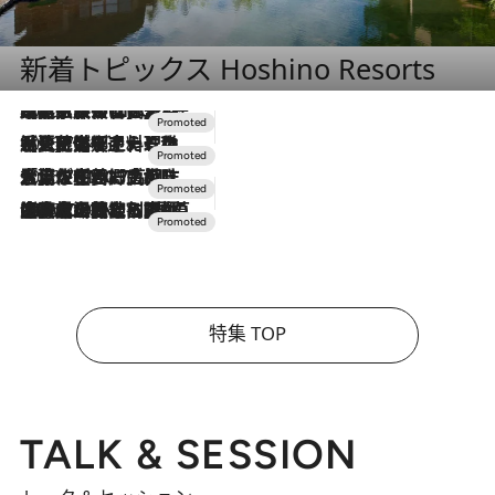
新着トピックス Hoshino Resorts
2026.7.31
【ホテル帰省】という選択肢をOMOが提案。家族とほどよい距離を保つには「昼は実家、夜は気兼ねなくホテルで！」
2026.7.24
【夏限定ディナーコース】旬を迎える稚鮎や花ズッキーニなどをイタリア・トスカーナの郷土料理の手法で満喫！
2026.7.17
「土佐和ハーブかき氷」がOMO7高知に登場！生姜、山椒、大葉など目にも舌にも涼を呼ぶ郷土の味
2026.7.10
NEW OPEN！【界 草津】名湯の地に誕生。趣の異なる2種の温泉と上州ならではの会席・蕎麦割烹など美食を味わう究極の癒やし旅
特集 TOP
TALK & SESSION