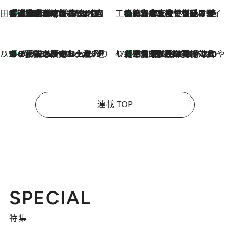
田中稲の勝手に再ブーム
「湘南乃風に憧れて」観客大盛上がりの“タオル回し”に、ラッパー顔負けの高速歌唱まで…さだまさし（74）のアグレッシブすぎる現在地
1 Hour Ago
工藤まやのおもてなしハワイ
【ハワイ土産】ローカルの絶大な支持で復活！ 絶品の幻クッキー《元ファンの日本人女性が受け継いだ名店》
2026.8.6
ハワイ賢者 リサのお気に入りリスト
あの伝説の限定トートも！ リニューアルした「ディーン＆デルーカ ハワイ」で必須のお土産8選
2026.8.6
47都道府県の手みやげ ひんやりスイーツで夏を満喫
【三重県】この夏絶対食べたい 冷やしておいしいおやつ3選 お餅×アイスの新感覚スイーツ
2026.8.6
連載 TOP
SPECIAL
特集