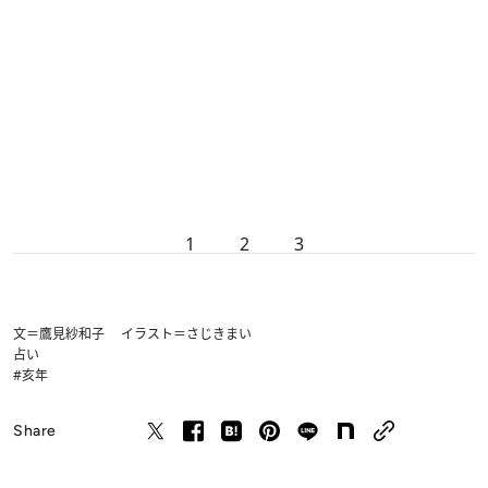
1
2
3
文＝鷹見紗和子 イラスト＝さじきまい
占い
#亥年
Share