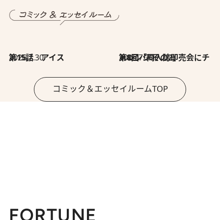
2026.7.30
第15話 アイス
2026.7.30
第8回「同人誌即売会にチャレンジ その2」
コミック＆エッセイルームTOP
FORTUNE