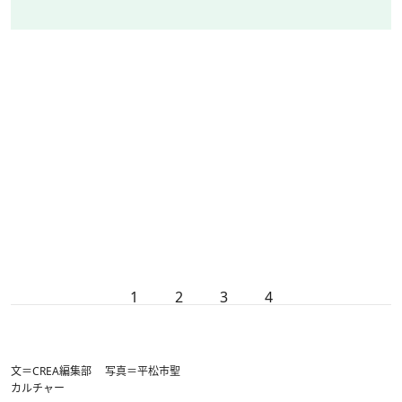
1
2
3
4
文＝CREA編集部 写真＝平松市聖
カルチャー