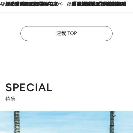
47都道府県の手みやげ ひんやりスイーツで夏を満喫
【三重県】この夏絶対食べたい 冷やしておいしいおやつ3選 お餅×アイスの新感覚スイーツ
2026.8.6
齋藤 薫 美容脳ルネサンス
「荷物が増えるほど旅ストレスは増す」美容ジャーナリストがたどり着いた最終結論。“化粧品を劇的に減らす”感動の凝縮美容とは
2026.8.6
連載 TOP
SPECIAL
特集