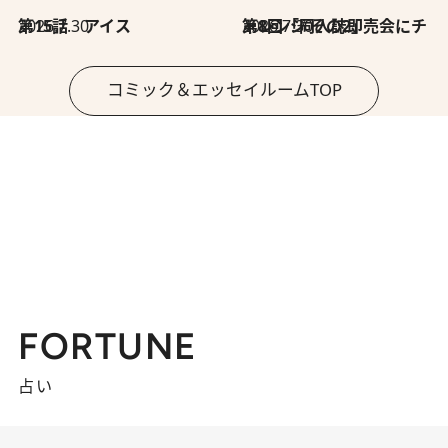
2026.7.30
第15話 アイス
2026.7.30
第8回「同人誌即売会にチャレンジ その2」
コミック＆エッセイルームTOP
FORTUNE
占い