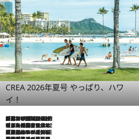
CREA 2026年夏号 やっぱり、ハワ
イ！
「荷物が増えるほど旅ストレスは増す」美容ジャーナリストがたどり着いた最終結論。“化粧品を劇的に減らす”感動の凝縮美容とは
2026.8.6
「旅先には金髪ウィッグを持参」日本と同じメイクでは損してる!? 美容ジャーナリストが提案する“掟破りの旅美容”とは
2026.8.6
【厳選旅コスメ】「身軽さ＆UV対策重視！」ヘアアーティストshucoが選んだ夏旅ベストコスメを発表【Mサイズジップ】
2026.8.6
2026.8.5
【厳選旅コスメ】国内をあちこち移動する河井菜摘が選んだ夏旅ベストコスメ発表！「リラックスアイテムはマスト」【Mサイズジップ】