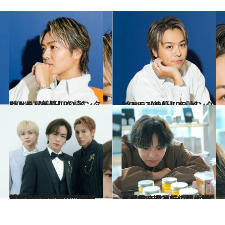
2024.12.15
EXILE TAKAHIRO インタビュー【前篇】を読む
カルチャー
2024.12.15
EXILE TAKAHIRO インタビュー【後篇】を読む
カルチャー
2024.1.21
「生意気さが役に立ちました…」川村壱馬の照れ笑いの理由とは？ THE RAMPAGE“スリボ”の三角関係
カルチャー
2024.1.22
「世界さんと僕の関係性をイメージ」FANTASTICS・佐藤大樹が語る“メンバー愛”と“プレゼント遍歴”
カルチャー