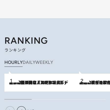
RANKING
ランキング
HOURLY
DAILY
WEEKLY
2026.8.5
【なぜ吉沢亮は「気配を消せる」のか？】興行収入208億の『国宝』を経て挑むミュージカル『ディア・エヴァン・ハンセン』。トップ俳優が舞台上でさらけ出した“孤独”とは
2026.8.3
慶應幼稚舎の図書室からテレビの世界に飛び込んだ阿川佐和子（72）、「N