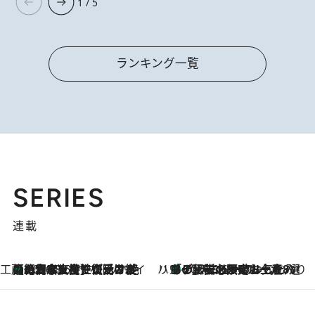
1 / 5
ランキング一覧
SERIES
連載
工藤まやのおもてなしハワイ
【ハワイ土産】ローカルの絶大な支持で復活！ 絶品の幻クッキー《元ファンの日本人女性が受け継いだ名店》
2026.8.6
ハワイ賢者 リサのお気に入りリスト
あの伝説の限定トートも！ リニューアルした「ディーン＆デルーカ ハワイ」で必須のお土産8選
2026.8.6