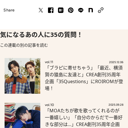
Share
気になるあの人に35の質問！
この連載の別の記事を読む
vol.11
2025.12.06
「ブラピに寄せちゃう」「最近、横須
賀の猿島に友達と」CREA創刊35周年
企画「35Questions」にROIROMが登
場！
vol.10
2025.09.28
「MOAたちが歌を歌ってくれるのが
一番嬉しい」「自分のからだで一番好
きな部分は…」CREA創刊35周年企画