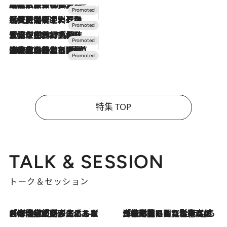
2026.7.31
【ホテル帰省】という選択肢をOMOが提案。家族とほどよい距離を保つには「昼は実家、夜は気兼ねなくホテルで！」
2026.7.24
【夏限定ディナーコース】旬を迎える稚鮎や花ズッキーニなどをイタリア・トスカーナの郷土料理の手法で満喫！
2026.7.17
「土佐和ハーブかき氷」がOMO7高知に登場！生姜、山椒、大葉など目にも舌にも涼を呼ぶ郷土の味
2026.7.10
NEW OPEN！【界 草津】名湯の地に誕生。趣の異なる2種の温泉と上州ならではの会席・蕎麦割烹など美食を味わう究極の癒やし旅
特集 TOP
TALK & SESSION
トーク＆セッション
2026.8.3
「今後値上げがあるとすれば…」「リスクがあるのは今年の冬」エネルギー専門家が語る、ホルムズ海峡封鎖が家庭にもたらす“ある心配”
2026.8.3
「住宅建てられない…」「サーチャージ料の高値が続いている」ホルムズ海峡封鎖による影響はいつまで続く？《エネルギー専門家に聞く“どうなる日本の暮らし”》