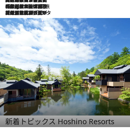
2026.8.4
【厳選旅コスメ】「紫外線＆乾燥対策しながらメイク感も！」ヘア＆メイクGeorgeが選んだ夏旅ベストコスメを発表！【Mサイズジップ】
2026.8.3
【厳選旅コスメ】「保湿もタイパ重視！」“サウナ好き”タレント清水みさとが愛用する夏旅ベストコスメを発表！【Mサイズジップ】
新着トピックス Hoshino Resorts