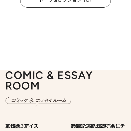
COMIC & ESSAY
ROOM
2026.7.30
第15話 アイス
2026.7.30
第8回「同人誌即売会にチャレンジ その2」