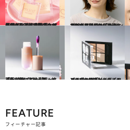
2025.1.29
【2025年春の自腹買いプチプラ】話題沸騰「クマが消えた！」感動のカバー力を誇るmuiceマルチパウダー《美容賢者のお墨付き》
ビューティ＆ヘルス
2024.12.29
“発色しない”から小顔になれる!? 話題の「ステルスチーク」の効果絶大な入れ方をSUQQUアーティストが解説！
ビューティ＆ヘルス
2024.12.14
プチプラコスメ・ザ・ベスト2024【4】一気にお洒落な顔になれる「Fujiko」の水彩チーク
ビューティ＆ヘルス
2024.12.12
プチプラコスメ・ザ・ベスト2024【2】ナチュラルに盛れる「ケイト」のアイシャドウがリップモンスター級大ヒット！
ビューティ＆ヘルス
FEATURE
フィーチャー記事