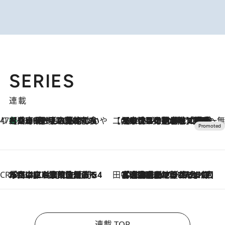
SERIES
連載
47都道府県の手みやげ ひんやりスイーツで夏を満喫
【兵庫県】この夏絶対食べたい 冷やしておいしいおやつ3選 淡路島の恵みをジェラートに集約
2026.8.8
【CREA×星野リゾート】唯一無二。癒しと発見が待つ場所へ
2026.8.7
【トンボの足水浴】ヒノキの香りに包まれて涼感マックス！約13℃の湧水かけ流しを避暑地「星野温泉 トンボの湯」で体験
CREA'S CHOICE
2026.8.7
「立川にも歌舞伎があるんだよ」 片岡仁左衛門・市川中車ら豪華座組みで4年目の立川立飛歌舞伎へ
田中稲の勝手に再ブーム
2026.8.7
「湘南乃風に憧れて」観客大盛上がりの“タオル回し”に、ラッパー顔負けの高速歌唱まで…さだまさし（74）のアグレッシブすぎる現在地
連載 TOP