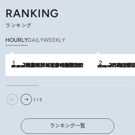
RANKING
ランキング
HOURLY
DAILY
WEEKLY
「最後に見られてよかった」上野動物園の東園パンダ舎が解体前に特別公開。8月16日まで延長されたパネル展と共に辿る“半世紀”のパンダ飼育《解体工事の図面あり》
2026.8.8
2026.8.7
「湘南乃風に憧れて」観客大盛上がりの“タオル回し”に、ラッパー顔負けの高速歌唱まで…さだまさし（74）のアグレッシブすぎる現在地
1 / 5
ランキング一覧