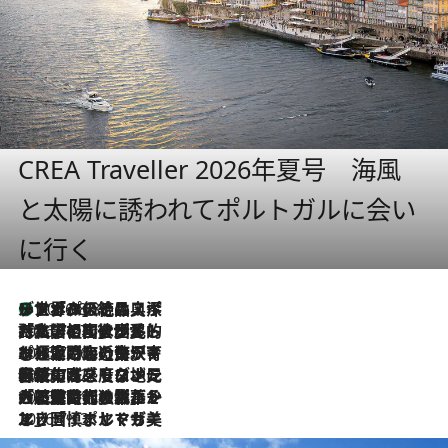
CREA Traveller 2026年夏号 海風
と太陽に誘われてポルトガルに会い
に行く
リスボンの絶品スイーツ「パステル・デ・ナタ」とは？ポルトガル伝統の奥深い世界へ
2026.8.8
2026.7.27
「私の祖国はポルトガル語です」国民的詩人フェルナンド・ペソアと、彼が愛した文学の街を歩く
2026.7.26
ポルトガル近海が育む極上の海の幸。キリリと冷えた白ワインと愉しむ、シーフード専門店の贅沢
2026.7.22
伝統の味をモダンに昇華。高感度な地元客が集う、リスボンの最旬ガストロノミー
2026.7.21
大航海時代の栄華から、震災、独裁、そして革命へ。ポルトガル・首都リスボンの石畳に刻まれた「歴史の光と影」
2026.7.13
エッセイ・ヤマザキマリ「慎ましくも美しき国 ポルトガル」