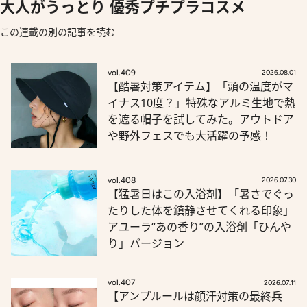
大人がうっとり 優秀プチプラコスメ
この連載の別の記事を読む
vol.409
2026.08.01
【酷暑対策アイテム】「頭の温度がマ
イナス10度？」特殊なアルミ生地で熱
を遮る帽子を試してみた。アウトドア
や野外フェスでも大活躍の予感！
vol.408
2026.07.30
【猛暑日はこの入浴剤】「暑さでぐっ
たりした体を鎮静させてくれる印象」
アユーラ“あの香り”の入浴剤「ひんや
り」バージョン
vol.407
2026.07.11
【アンプルールは顔汗対策の最終兵