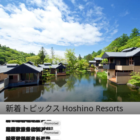
新着トピックス Hoshino Resorts
2026.8.7
【トンボの足水浴】ヒノキの香りに包まれて涼感マックス！約13℃の湧水かけ流しを避暑地「星野温泉 トンボの湯」で体験
2026.7.31
【ホテル帰省】という選択肢をOMOが提案。家族とほどよい距離を保つには「昼は実家、夜は気兼ねなくホテルで！」
2026.7.24
【夏限定ディナーコース】旬を迎える稚鮎や花ズッキーニなどをイタリア・トスカーナの郷土料理の手法で満喫！