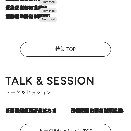
2026.7.17
「土佐和ハーブかき氷」がOMO7高知に登場！生姜、山椒、大葉など目にも舌にも涼を呼ぶ郷土の味
2026.7.10
NEW OPEN！【界 草津】名湯の地に誕生。趣の異なる2種の温泉と上州ならではの会席・蕎麦割烹など美食を味わう究極の癒やし旅
特集 TOP
TALK & SESSION
トーク＆セッション
2026.8.3
「今後値上げがあるとすれば…」「リスクがあるのは今年の冬」エネルギー専門家が語る、ホルムズ海峡封鎖が家庭にもたらす“ある心配”
2026.8.3
「住宅建てられない…」「サーチャージ料の高値が続いている」ホルムズ海峡封鎖による影響はいつまで続く？《エネルギー専門家に聞く“どうなる日本の暮らし”》
トーク&セッション TOP