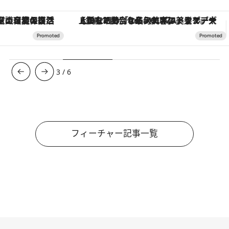
【銀座で出合う最旬美容】美髪ケアや上質な眠り…セルフケアのアップデートから、特別な名入れギフトまで。大人のための「ReFa GINZA」クルーズ
ヴァシュロン・コンスタンタン
3
/
6
フィーチャー記事一覧