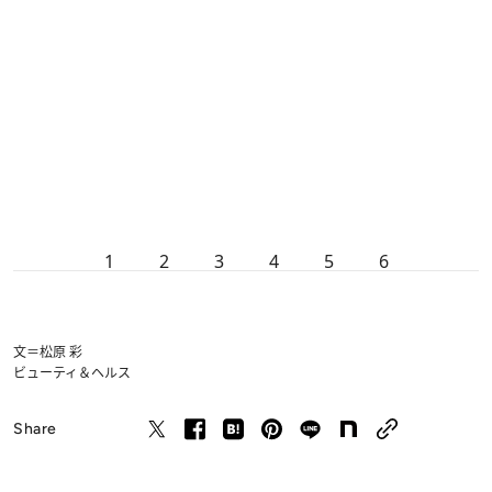
1
2
3
4
5
6
文＝松原 彩
ビューティ＆ヘルス
Share