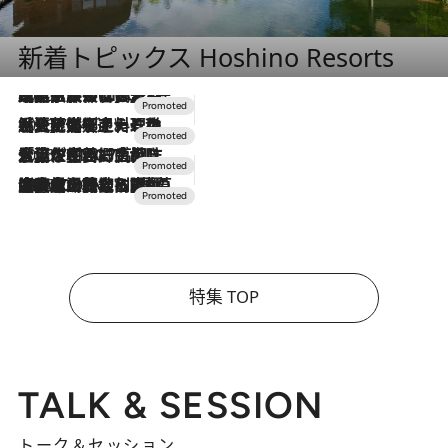
新着トピックス Hoshino Resorts
2026.7.31
【ホテル帰省】という選択肢をOMOが提案。家族とほどよい距離を保つには「昼は実家、夜は気兼ねなくホテルで！」
2026.7.24
【夏限定ディナーコース】旬を迎える稚鮎や花ズッキーニなどをイタリア・トスカーナの郷土料理の手法で満喫！
2026.7.17
「土佐和ハーブかき氷」がOMO7高知に登場！生姜、山椒、大葉など目にも舌にも涼を呼ぶ郷土の味
2026.7.10
NEW OPEN！【界 草津】名湯の地に誕生。趣の異なる2種の温泉と上州ならではの会席・蕎麦割烹など美食を味わう究極の癒やし旅
特集 TOP
TALK & SESSION
トーク＆セッション