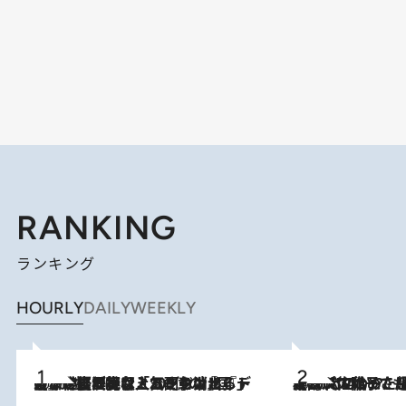
RANKING
ランキング
HOURLY
DAILY
WEEKLY
2026.8.5
【なぜ吉沢亮は「気配を消せる」のか？】興行収入208億の『国宝』を経て挑むミュージカル『ディア・エヴァン・ハンセン』。トップ俳優が舞台上でさらけ出した“孤独”とは
2026.8.5
【阿川佐和子さんの年とる力】なぜ70代で始めた趣味は“こんなに楽しい”のか？ ピアノ、俳句…スランプに陥っても続けられる“ある秘訣”とは