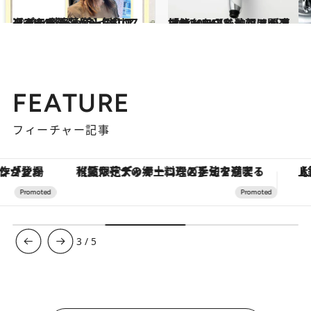
2024.11.2
【2024秋冬ヘア】“切り込みライン”が今っぽいスタイル5選 ショートもロングもお洒落度一気にアップ
ビューティ＆ヘルス
2024.12.6
「シャワーで洗顔は間違いだった！」リファの高機能シャワーヘッドが手放せない【私的ベストコスメ2024】
ビューティ＆ヘルス
FEATURE
フィーチャー記事
【夏限定ディナーコース】旬を迎える稚鮎や花ズッキーニなどをイタリア・トスカーナの郷土料理の手法で満喫！
【銀座で出合う最旬美容】美髪ケアや上質な眠
3
/
5