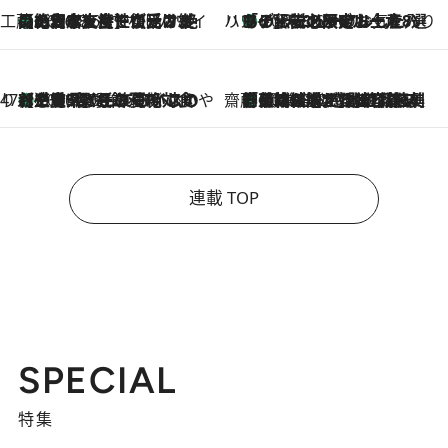
工藤まやのおもてなしハワイ
【ハワイ土産】ローカルの絶大な支持で復活！ 絶品の幻クッキー《元ファンの日本人女性が受け継いだ名店》
2026.8.6
ハワイ賢者 リサのお気に入りリスト
あの伝説の限定トートも！ リニューアルした「ディーン＆デルーカ ハワイ」で必須のお土産8選
2026.8.6
47都道府県の手みやげ ひんやりスイーツで夏を満喫
【三重県】この夏絶対食べたい 冷やしておいしいおやつ3選 お餅×アイスの新感覚スイーツ
2026.8.6
齋藤 薫 美容脳ルネサンス
「荷物が増えるほど旅ストレスは増す」美容ジャーナリストがたどり着いた最終結論。“化粧品を劇的に減らす”感動の凝縮美容とは
2026.8.6
連載 TOP
SPECIAL
特集