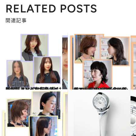
RELATED POSTS
関連記事
2024.12.27
新年にトライしたい【ニュアンスレイヤースタイル5選】ロングヘアに抜け感をプラスして印象チェンジ！
ビューティ＆ヘルス
2024.11.2
【2024秋冬ヘア】ふんわりニュアンスボブ＆ミディアムヘア5選 かっちりキメすぎないのが今の気分！
ビューティ＆ヘルス