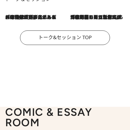
2026.8.3
「今後値上げがあるとすれば…」「リスクがあるのは今年の冬」エネルギー専門家が語る、ホルムズ海峡封鎖が家庭にもたらす“ある心配”
2026.8.3
「住宅建てられない…」「サーチャージ料の高値が続いている」ホルムズ海峡封鎖による影響はいつまで続く？《エネルギー専門家に聞く“どうなる日本の暮らし”》
トーク&セッション TOP
COMIC & ESSAY
ROOM