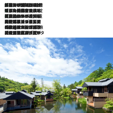
「荷物が増えるほど旅ストレスは増す」美容ジャーナリストがたどり着いた最終結論。“化粧品を劇的に減らす”感動の凝縮美容とは
2026.8.6
「旅先には金髪ウィッグを持参」日本と同じメイクでは損してる!? 美容ジャーナリストが提案する“掟破りの旅美容”とは
2026.8.6
【厳選旅コスメ】「身軽さ＆UV対策重視！」ヘアアーティストshucoが選んだ夏旅ベストコスメを発表【Mサイズジップ】
2026.8.6
2026.8.5
【厳選旅コスメ】国内をあちこち移動する河井菜摘が選んだ夏旅ベストコスメ発表！「リラックスアイテムはマスト」【Mサイズジップ】
2026.8.4
【厳選旅コスメ】「紫外線＆乾燥対策しながらメイク感も！」ヘア＆メイクGeorgeが選んだ夏旅ベストコスメを発表！【Mサイズジップ】
2026.8.3
【厳選旅コスメ】「保湿もタイパ重視！」“サウナ好き”タレント清水みさとが愛用する夏旅ベストコスメを発表！【Mサイズジップ】