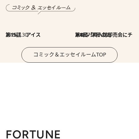
2026.7.30
第15話 アイス
2026.7.30
第8回「同人誌即売会にチャレンジ その2」
コミック＆エッセイルームTOP
FORTUNE