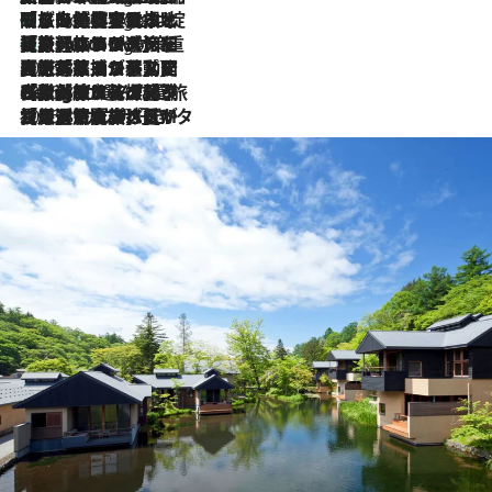
「旅先には金髪ウィッグを持参」日本と同じメイクでは損してる!? 美容ジャーナリストが提案する“掟破りの旅美容”とは
9 Hours Ago
【厳選旅コスメ】「身軽さ＆UV対策重視！」ヘアアーティストshucoが選んだ夏旅ベストコスメを発表【Mサイズジップ】
9 Hours Ago
2026.8.5
【厳選旅コスメ】国内をあちこち移動する河井菜摘が選んだ夏旅ベストコスメ発表！「リラックスアイテムはマスト」【Mサイズジップ】
2026.8.4
【厳選旅コスメ】「紫外線＆乾燥対策しながらメイク感も！」ヘア＆メイクGeorgeが選んだ夏旅ベストコスメを発表！【Mサイズジップ】
2026.8.3
【厳選旅コスメ】「保湿もタイパ重視！」“サウナ好き”タレント清水みさとが愛用する夏旅ベストコスメを発表！【Mサイズジップ】