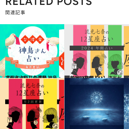
RELATED POSTS
関連記事
2026.1.18
【干支占い】台湾発 神鳥さん占い毎月の運勢
占い
2023.12.16
【2024年間占い】流光七奈の12星座占い
占い