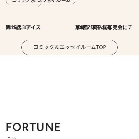
2026.7.30
第15話 アイス
2026.7.30
第8回「同人誌即売会にチャレンジ その2」
コミック＆エッセイルームTOP
FORTUNE
占い