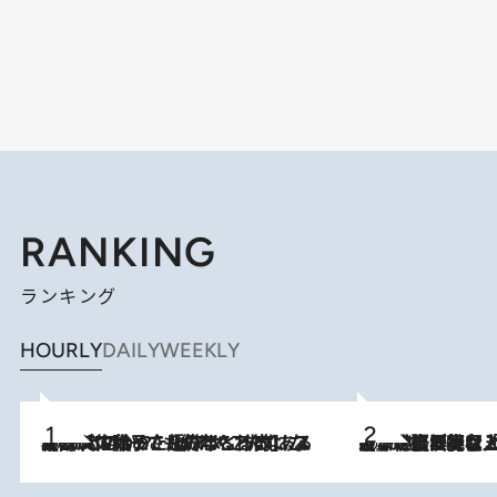
RANKING
ランキング
HOURLY
DAILY
WEEKLY
2026.8.5
【阿川佐和子さんの年とる力】なぜ70代で始めた趣味は“こんなに楽しい”のか？ ピアノ、俳句…スランプに陥っても続けられる“ある秘訣”とは
2026.8.5
【なぜ吉沢亮は「気配を消せる」のか？】興行収入208億の『国宝』を経て挑むミュージカル『ディア・エヴァン・ハンセン』。トップ俳優が舞台上でさらけ出した“孤独”とは