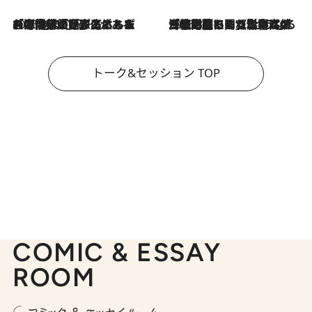
2026.8.3
「今後値上げがあるとすれば…」「リスクがあるのは今年の冬」エネルギー専門家が語る、ホルムズ海峡封鎖が家庭にもたらす“ある心配”
2026.8.3
「住宅建てられない…」「サーチャージ料の高値が続いている」ホルムズ海峡封鎖による影響はいつまで続く？《エネルギー専門家に聞く“どうなる日本の暮らし”》
トーク&セッション TOP
COMIC & ESSAY
ROOM