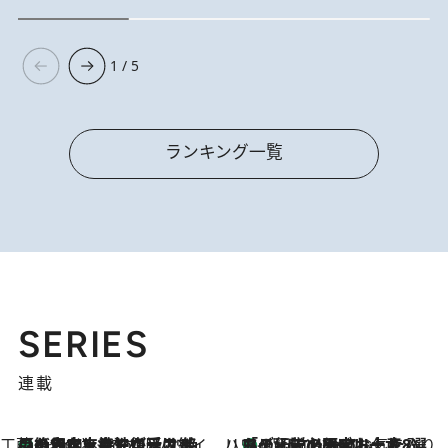
1 / 5
ランキング一覧
SERIES
連載
工藤まやのおもてなしハワイ
【ハワイ土産】ローカルの絶大な支持で復活！ 絶品の幻クッキー《元ファンの日本人女性が受け継いだ名店》
9 Hours Ago
ハワイ賢者 リサのお気に入りリスト
あの伝説の限定トートも！ リニューアルした「ディーン＆デルーカ ハワイ」で必須のお土産8選
9 Hours Ago