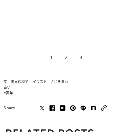
1
2
3
文＝鷹見紗和子 イラスト＝さじきまい
占い
#寅年
Share