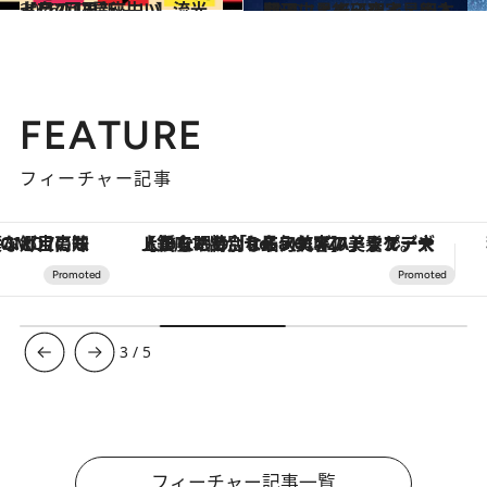
2026.7.29
【月2回更新 占い】流光七奈の12星座占い
占い
2020.11.16
心理占星術研究家・岡本翔子による心理占星術入門
ライフスタイル
FEATURE
フィーチャー記事
【銀座で出合う最旬美容】美髪ケアや上質な眠り…セルフケアのアップデートから、特別な名入れギフトまで。大人のための「ReFa GINZA」クルーズ
【夏限定ディナーコース】旬を迎
3
/
5
フィーチャー記事一覧