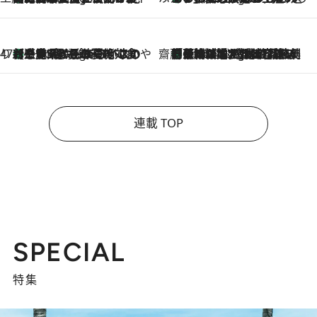
47都道府県の手みやげ ひんやりスイーツで夏を満喫
【三重県】この夏絶対食べたい 冷やしておいしいおやつ3選 お餅×アイスの新感覚スイーツ
9 Hours Ago
齋藤 薫 美容脳ルネサンス
「荷物が増えるほど旅ストレスは増す」美容ジャーナリストがたどり着いた最終結論。“化粧品を劇的に減らす”感動の凝縮美容とは
9 Hours Ago
連載 TOP
SPECIAL
特集