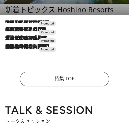
新着トピックス Hoshino Resorts
2026.7.31
【ホテル帰省】という選択肢をOMOが提案。家族とほどよい距離を保つには「昼は実家、夜は気兼ねなくホテルで！」
2026.7.24
【夏限定ディナーコース】旬を迎える稚鮎や花ズッキーニなどをイタリア・トスカーナの郷土料理の手法で満喫！
2026.7.17
「土佐和ハーブかき氷」がOMO7高知に登場！生姜、山椒、大葉など目にも舌にも涼を呼ぶ郷土の味
2026.7.10
NEW OPEN！【界 草津】名湯の地に誕生。趣の異なる2種の温泉と上州ならではの会席・蕎麦割烹など美食を味わう究極の癒やし旅
特集 TOP
TALK & SESSION
トーク＆セッション