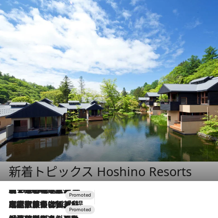
新着トピックス Hoshino Resorts
【トンボの足水浴】ヒノキの香りに包まれて涼感マックス！約13℃の湧水かけ流しを避暑地「星野温泉 トンボの湯」で体験
2026.8.7
2026.7.31
【ホテル帰省】という選択肢をOMOが提案。家族とほどよい距離を保つには「昼は実家、夜は気兼ねなくホテルで！」