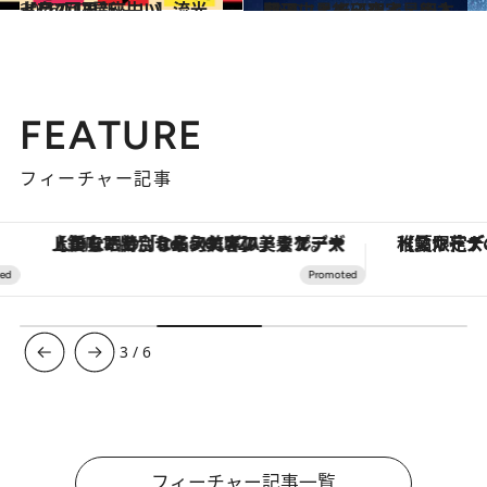
2026.7.29
【月2回更新 占い】流光七奈の12星座占い
占い
2020.11.16
心理占星術研究家・岡本翔子による心理占星術入門
ライフスタイル
FEATURE
フィーチャー記事
【銀座で出合う最旬美容】美髪ケアや上質な眠り…セルフケアのアップデートから、特別な名入れギフトまで。大人のための「ReFa GINZA」クルーズ
【夏限定ディナーコース】旬を迎
3
/
6
フィーチャー記事一覧