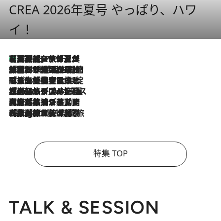
CREA 2026年夏号 やっぱり、ハワ
イ！
【厳選旅コスメ】「多機能アイテムがメイン！」旅好き美容エディターが選んだ夏旅ベストコスメを発表【Mサイズジップ】
2026.8.7
2026.8.6
「荷物が増えるほど旅ストレスは増す」美容ジャーナリストがたどり着いた最終結論。“化粧品を劇的に減らす”感動の凝縮美容とは
2026.8.6
「旅先には金髪ウィッグを持参」日本と同じメイクでは損してる!? 美容ジャーナリストが提案する“掟破りの旅美容”とは
2026.8.6
【厳選旅コスメ】「身軽さ＆UV対策重視！」ヘアアーティストshucoが選んだ夏旅ベストコスメを発表【Mサイズジップ】
2026.8.5
【厳選旅コスメ】国内をあちこち移動する河井菜摘が選んだ夏旅ベストコスメ発表！「リラックスアイテムはマスト」【Mサイズジップ】
2026.8.4
【厳選旅コスメ】「紫外線＆乾燥対策しながらメイク感も！」ヘア＆メイクGeorgeが選んだ夏旅ベストコスメを発表！【Mサイズジップ】
特集 TOP
TALK & SESSION