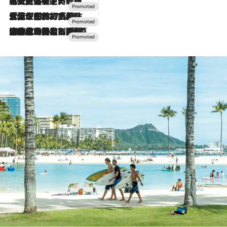
2026.7.24
【夏限定ディナーコース】旬を迎える稚鮎や花ズッキーニなどをイタリア・トスカーナの郷土料理の手法で満喫！
2026.7.17
「土佐和ハーブかき氷」がOMO7高知に登場！生姜、山椒、大葉など目にも舌にも涼を呼ぶ郷土の味
2026.7.10
NEW OPEN！【界 草津】名湯の地に誕生。趣の異なる2種の温泉と上州ならではの会席・蕎麦割烹など美食を味わう究極の癒やし旅