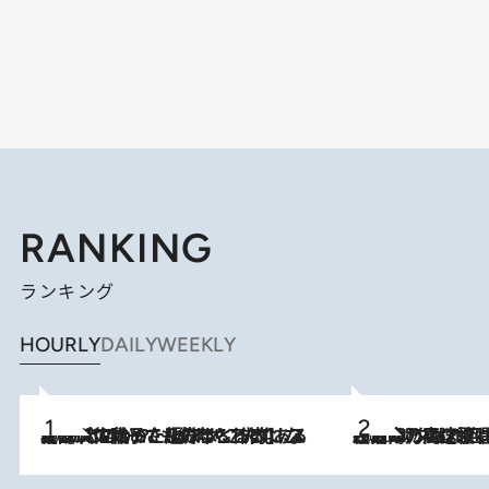
RANKING
ランキング
HOURLY
DAILY
WEEKLY
2026.8.5
【阿川佐和子さんの年とる力】なぜ70代で始めた趣味は“こんなに楽しい”のか？ ピアノ、俳句…スランプに陥っても続けられる“ある秘訣”とは
2026.8.7
「湘南乃風に憧れて」観客大盛上がりの“タオル回し”に、ラッパー顔負けの高速歌唱まで…さだまさし（74）のアグレッシブすぎる現在地