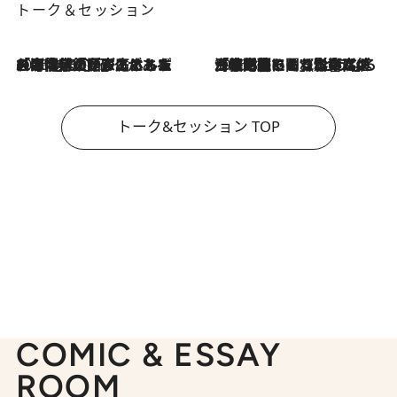
トーク＆セッション
2026.8.3
「今後値上げがあるとすれば…」「リスクがあるのは今年の冬」エネルギー専門家が語る、ホルムズ海峡封鎖が家庭にもたらす“ある心配”
2026.8.3
「住宅建てられない…」「サーチャージ料の高値が続いている」ホルムズ海峡封鎖による影響はいつまで続く？《エネルギー専門家に聞く“どうなる日本の暮らし”》
トーク&セッション TOP
COMIC & ESSAY
ROOM