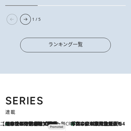
1 / 5
ランキング一覧
SERIES
連載
【CREA×星野リゾート】唯一無二。癒しと発見が待つ場所へ
【トンボの足水浴】ヒノキの香りに包まれて涼感マックス！約13℃の湧水かけ流しを避暑地「星野温泉 トンボの湯」で体験
2026.8.7
CREA'S CHOICE
「立川にも歌舞伎があるんだよ」 片岡仁左衛門・市川中車ら豪華座組みで4年目の立川立飛歌舞伎へ
2026.8.7