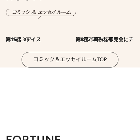
2026.7.30
第15話 アイス
2026.7.30
第8回「同人誌即売会にチャレンジ その2」
コミック＆エッセイルームTOP
FORTUNE