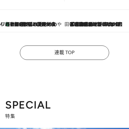
47都道府県の手みやげ ひんやりスイーツで夏を満喫
【京都府】この夏絶対食べたい 冷やしておいしいおやつ3選 ひと口目から心を掴む新緑のテリーヌ
2026.8.7
田中稲の勝手に再ブーム
2026.8.7
「湘南乃風に憧れて」観客大盛上がりの“タオル回し”に、ラッパー顔負けの高速歌唱まで…さだまさし（74）のアグレッシブすぎる現在地
連載 TOP
SPECIAL
特集