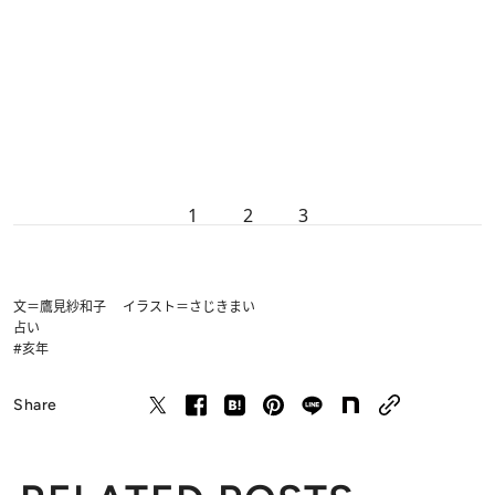
1
2
3
文＝鷹見紗和子 イラスト＝さじきまい
占い
#亥年
Share