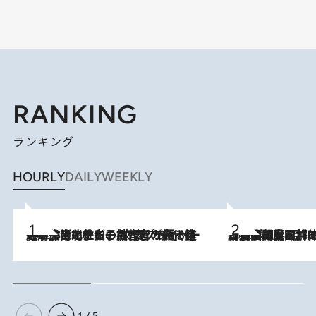
RANKING
ランキング
HOURLY
DAILY
WEEKLY
2026.8.3
《「文士の子ども被害者の会」発足！》阿川佐和子（72）が語る遠藤周作に北杜夫、劇作家・矢代静一の子どもたちの“文豪プライベート事件簿”
2026.8.8
「最後に見られてよかった」上野動物園の東園パンダ舎が解体前に特別公開。8月16日まで延長されたパネル展と共に辿る“半世紀”のパンダ飼育《解体工事の図面あり》
1 / 5