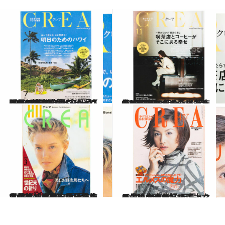
2025.8.10
CREA表紙プレイバック【2016年7月号～9月号】明日のためのハワイ、いまの47都道府県いいとこどり。、いい男がいっぱいだと幸せ。
カルチャー
2025.8.15
CREA表紙プレイバック【2016年10月号～12月号】がんばらなくてもきれいになれる。、喫茶店とコーヒーがそこにある幸せ、贈りものバイブル
カルチャー
2024.11.7
【CREA1990年1月号～3月号】独占インタビュー ワレサ「連帯」委員長夫人、ピルの自由化、宗教大特集「世紀末の祈り」
カルチャー
2024.11.7
【CREA2000年1月号～3月号】エルメスの魔力、ますます犬が好き！、女の占い大全集
カルチャー