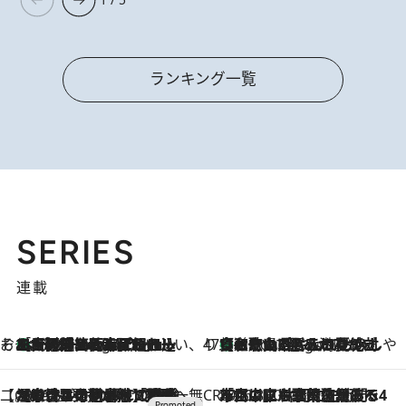
ランキング一覧
SERIES
連載
そおだよおこの関西おいしい、おやつ紀行
［大阪府箕面市］一皿一皿目の前で仕上げられる、料理を巧みに組み込んだアシェットデセールコース「ミチル アシェット デセール（Michiru assiette dessert）」
7 Hours Ago
47都道府県の手みやげ ひんやりスイーツで夏を満喫
【和歌山県】この夏絶対食べたい 冷やしておいしいおやつ3選 みかんがごろっと丸ごと入ったジュレ
7 Hours Ago
【CREA×星野リゾート】唯一無二。癒しと発見が待つ場所へ
2026.8.7
【トンボの足水浴】ヒノキの香りに包まれて涼感マックス！約13℃の湧水かけ流しを避暑地「星野温泉 トンボの湯」で体験
CREA'S CHOICE
2026.8.7
「立川にも歌舞伎があるんだよ」 片岡仁左衛門・市川中車ら豪華座組みで4年目の立川立飛歌舞伎へ