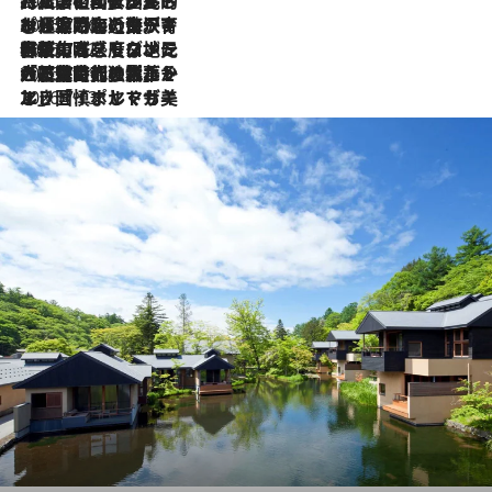
2026.7.27
「私の祖国はポルトガル語です」国民的詩人フェルナンド・ペソアと、彼が愛した文学の街を歩く
2026.7.26
ポルトガル近海が育む極上の海の幸。キリリと冷えた白ワインと愉しむ、シーフード専門店の贅沢
2026.7.22
伝統の味をモダンに昇華。高感度な地元客が集う、リスボンの最旬ガストロノミー
2026.7.21
大航海時代の栄華から、震災、独裁、そして革命へ。ポルトガル・首都リスボンの石畳に刻まれた「歴史の光と影」
2026.7.13
エッセイ・ヤマザキマリ「慎ましくも美しき国 ポルトガル」