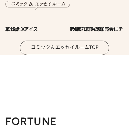
2026.7.30
第15話 アイス
2026.7.30
第8回「同人誌即売会にチャレンジ その2」
コミック＆エッセイルームTOP
FORTUNE