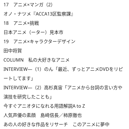
17 アニメ×マンガ（2）
オノ・ナツメ『ACCA13区監察課』
18 アニメ×挑戦
日本アニメ（ーター）見本市
19 アニメ×キャラクターデザイン
田中将賀
COLUMN 私の大好きなアニメ
INTERVIEW―（1）のん「最近、ずっとアニメDVDをリピ
ートしてます」
INTERVIEW―（2）高杉真宙「アニメから台詞の言い方や
演技を研究したことも」
今すぐアニオタになれる用語解説A to Z
人気声優の素顔 島﨑信長／柿原徹也
あの人の好きな作品をリサーチ このアニメに夢中