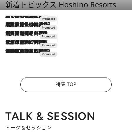
新着トピックス Hoshino Resorts
2026.8.7
【トンボの足水浴】ヒノキの香りに包まれて涼感マックス！約13℃の湧水かけ流しを避暑地「星野温泉 トンボの湯」で体験
2026.7.31
【ホテル帰省】という選択肢をOMOが提案。家族とほどよい距離を保つには「昼は実家、夜は気兼ねなくホテルで！」
2026.7.24
【夏限定ディナーコース】旬を迎える稚鮎や花ズッキーニなどをイタリア・トスカーナの郷土料理の手法で満喫！
2026.7.17
「土佐和ハーブかき氷」がOMO7高知に登場！生姜、山椒、大葉など目にも舌にも涼を呼ぶ郷土の味
2026.7.10
NEW OPEN！【界 草津】名湯の地に誕生。趣の異なる2種の温泉と上州ならではの会席・蕎麦割烹など美食を味わう究極の癒やし旅
特集 TOP
TALK & SESSION
トーク＆セッション