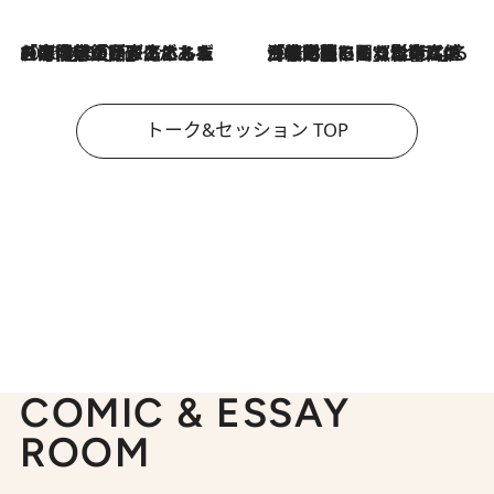
2026.8.3
「今後値上げがあるとすれば…」「リスクがあるのは今年の冬」エネルギー専門家が語る、ホルムズ海峡封鎖が家庭にもたらす“ある心配”
2026.8.3
「住宅建てられない…」「サーチャージ料の高値が続いている」ホルムズ海峡封鎖による影響はいつまで続く？《エネルギー専門家に聞く“どうなる日本の暮らし”》
トーク&セッション TOP
COMIC & ESSAY
ROOM