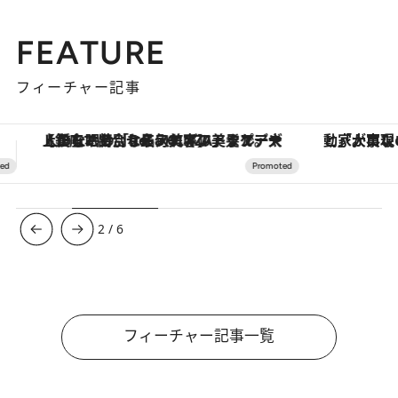
FEATURE
フィーチャー記事
「大事なのは地域の意識を変えること」。ロレックス賞受賞の自然保護活動家が実現させたナイジェリアの自然環境の復活
ヴァシュロン・コンスタンタン
3
/
6
フィーチャー記事一覧