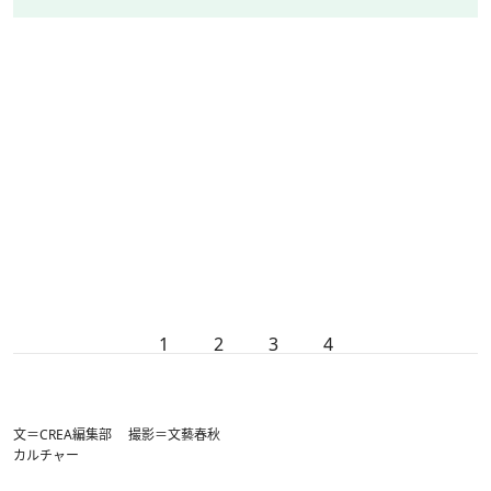
1
2
3
4
文＝CREA編集部 撮影＝文藝春秋
カルチャー