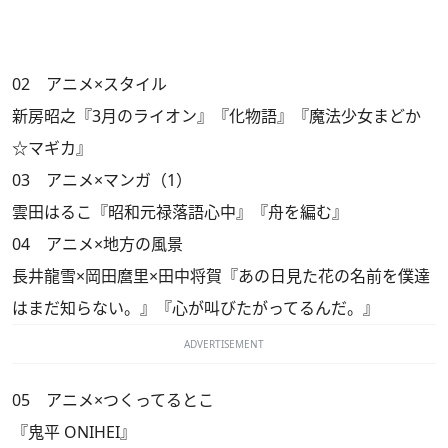
02 アニメ×スタイル
新房昭之『3月のライオン』『化物語』『魔法少女まどか
☆マギカ』
03 アニメ×マンガ（1）
雲田はるこ『昭和元禄落語心中』『舟を編む』
04 アニメ×地方の風景
長井龍雪×岡田麿里×田中将賀『あの日見た花の名前を僕達
はまだ知らない。』『心が叫びたがってるんだ。』
ADVERTISEMENT
05 アニメ×つくってるとこ
『鬼平 ONIHEI』