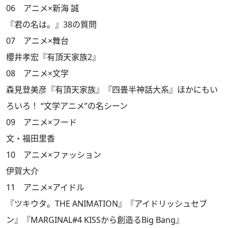
06 アニメ×新海 誠
『君の名は。』38の質問
07 アニメ×舞台
櫻井孝宏『有頂天家族2』
08 アニメ×文学
森見登美彦『有頂天家族』『四畳半神話大系』ほかにもい
ろいろ！ “文学アニメ”の名シーン
09 アニメ×フード
文・福田里香
10 アニメ×ファッション
伊賀大介
11 アニメ×アイドル
『ツキウタ。THE ANIMATION』『アイドリッシュセブ
ン』『MARGINAL#4 KISSから創造るBig Bang』