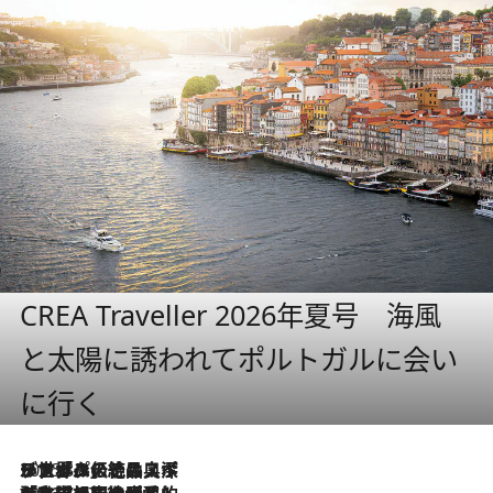
CREA Traveller 2026年夏号 海風
と太陽に誘われてポルトガルに会い
に行く
2026.8.8
リスボンの絶品スイーツ「パステル・デ・ナタ」とは？ポルトガル伝統の奥深い世界へ