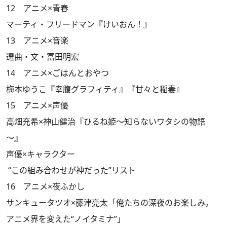
12 アニメ×青春
マーティ・フリードマン『けいおん！』
13 アニメ×音楽
選曲・文・冨田明宏
14 アニメ×ごはんとおやつ
梅本ゆうこ『幸腹グラフィティ』『甘々と稲妻』
15 アニメ×声優
高畑充希×神山健治『ひるね姫～知らないワタシの物語
～』
声優×キャラクター
“この組み合わせが神だった”リスト
16 アニメ×夜ふかし
サンキュータツオ×藤津亮太「俺たちの深夜のお楽しみ。
アニメ界を変えた“ノイタミナ”」